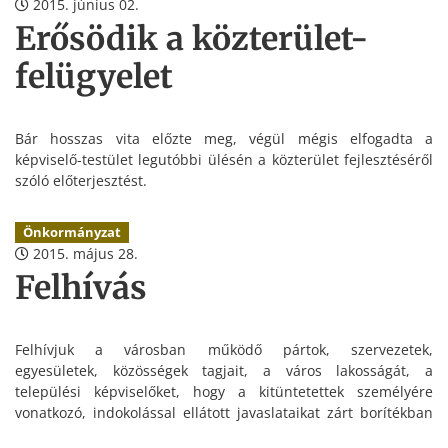
2015. június 02.
Erősödik a közterület-
felügyelet
Bár hosszas vita előzte meg, végül mégis elfogadta a
képviselő-testület legutóbbi ülésén a közterület fejlesztéséről
szóló előterjesztést.
Önkormányzat
2015. május 28.
Felhívás
Felhívjuk a városban működő pártok, szervezetek,
egyesületek, közösségek tagjait, a város lakosságát, a
települési képviselőket, hogy a kitüntetettek személyére
vonatkozó, indokolással ellátott javaslataikat zárt borítékban
„Kitüntetési javaslat” megjelöléssel
2015. június 12. (péntek)