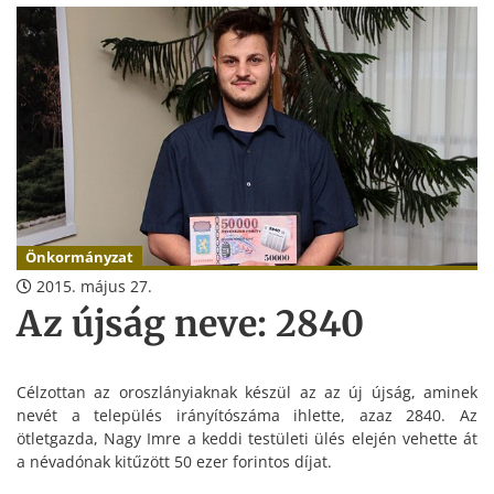
napjáig nyújtsák be a jegyzőnek a Polgármesteri Hivatal
Titkárságára (Oroszlány, Rákóczi F. u. 78., II. emelet 66. szoba)
vagy a jegyzo@oroszlany.hu email címre.
Önkormányzat
2015. május 27.
Az újság neve: 2840
Célzottan az oroszlányiaknak készül az az új újság, aminek
nevét a település irányítószáma ihlette, azaz 2840. Az
ötletgazda, Nagy Imre a keddi testületi ülés elején vehette át
a névadónak kitűzött 50 ezer forintos díjat.