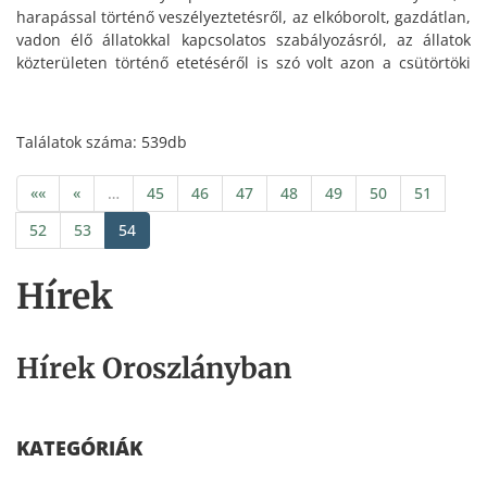
harapással történő veszélyeztetésről, az elkóborolt, gazdátlan,
vadon élő állatokkal kapcsolatos szabályozásról, az állatok
közterületen történő etetéséről is szó volt azon a csütörtöki
fórumon, ahol Oroszlány új rendelettervezetének főbb
irányait mutatta be File Beáta jegyző.
Találatok száma: 539db
««
«
…
45
46
47
48
49
50
51
52
53
54
Hírek
Hírek Oroszlányban
KATEGÓRIÁK