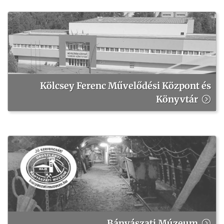
Kölcsey Ferenc Művelődési Központ és
Könyvtár
Bányászati Múzeum