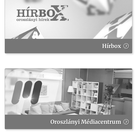
Hírbox
Oroszlányi Médiacentrum