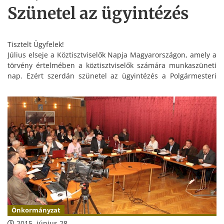
Szünetel az ügyintézés
Tisztelt Ügyfelek!
Július elseje a Köztisztviselők Napja Magyarországon, amely a
törvény értelmében a köztisztviselők számára munkaszüneti
nap. Ezért szerdán szünetel az ügyintézés a Polgármesteri
Hivatalban.
Kérjük szíves megértésüket!
Önkormányzat
2015. június 28.