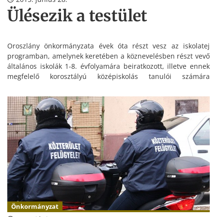
Ülésezik a testület
Oroszlány önkormányzata évek óta részt vesz az iskolatej
programban, amelynek keretében a köznevelésben részt vevő
általános iskolák 1-8. évfolyamára beiratkozott, illetve ennek
megfelelő korosztályú középiskolás tanulói számára
ingyenesen biztosít 2 dl iskolatejet, illetve egy-egy darab kiflit.
Önkormányzat