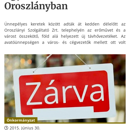
Oroszlányban
Ünnepélyes keretek között adták át kedden délelőtt az
Oroszlányi Szolgáltató Zrt. telephelyén az erőművet és a
várost összekötő, föld alá helyezett új távhővezetéket. Az
avatóünnepségen a város- és cégvezetők mellett ott volt
Németh Lászlóné, a miniszterelnökség nemzeti pénzügyi
szolgáltatásokért és postaügyekért felelős államtitkára is.
Önkormányzat
2015. június 30.