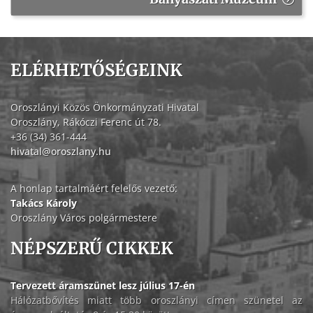
ELÉRHETŐSÉGEINK
Oroszlányi Közös Önkormányzati Hivatal
Oroszlány, Rákóczi Ferenc út 78.
+36 (34) 361-444
hivatal@oroszlany.hu
A honlap tartalmáért felelős vezető:
Takács Károly
Oroszlány Város polgármestere
NÉPSZERŰ CIKKEK
Tervezett áramszünet lesz július 17-én
Hálózatbővítés miatt több oroszlányi címen szünetel az