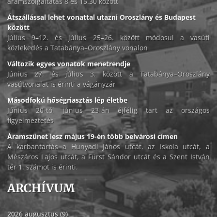
áramszolgáltatás 8 és 15.30 között
Átszállással lehet vonattal utazni Oroszlány és Budapest
között
Július 9–12. és július 25–26. között módosul a vasúti
közlekedés a Tatabánya–Oroszlány vonalon
Változik egyes vonatok menetrendje
Június 27. és július 3. között a Tatabánya–Oroszlány
vasútvonalat is érinti a vágányzár
Másodfokú hőségriasztás lép életbe
Június 20-tól június 23-án éjfélig tart az országos
figyelmeztetés
Áramszünet lesz május 19-én több belvárosi címen
A karbantartás a Hunyadi János utcát, az Iskola utcát, a
Mészáros Lajos utcát, a Fürst Sándor utcát és a Szent István
tér 1. számot is érinti.
ARCHÍVUM
2026 augusztus (9)