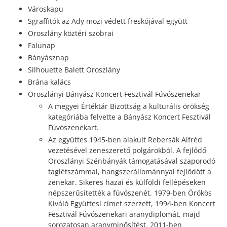
Városkapu
Sgraffitók az Ady mozi védett freskójával együtt
Oroszlány köztéri szobrai
Falunap
Bányásznap
Silhouette Balett Oroszlány
Brána kalács
Oroszlányi Bányász Koncert Fesztivál Fúvószenekar
A megyei Értéktár Bizottság a kulturális örökség
kategóriába felvette a Bányász Koncert Fesztivál
Fúvószenekart.
Az együttes 1945-ben alakult Rebersák Alfréd
vezetésével zeneszerető polgárokból. A fejlődő
Oroszlányi Szénbányák támogatásával szaporodó
taglétszámmal, hangszerállománnyal fejlődött a
zenekar. Sikeres hazai és külföldi fellépéseken
népszerűsítették a fúvószenét. 1979-ben Örökös
Kiváló Együttesi címet szerzett, 1994-ben Koncert
Fesztivál Fúvószenekari aranydiplomát, majd
sorozatosan aranyminősítést. 2011-ben