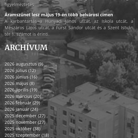
figyelmeztetés
Áramszünet lesz május 19-én több belvárosi címen
A karbantartás a Hunyadi János utcát, az Iskola utcát, a
Mészáros Lajos utcát, a Fürst Sándor utcát és a Szent István
tér 1. számot is érinti.
ARCHÍVUM
2026 augusztus (9)
2026 július (12)
2026 június (16)
2026 május (8)
2026 április (19)
2026 március (20)
2026 február (29)
2026 január (24)
2025 december (27)
2025 november (27)
2025 október (38)
2025 szeptember (18)