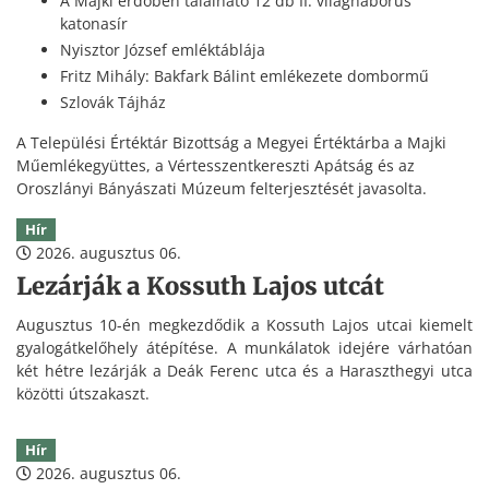
A Majki erdőben található 12 db II. világháborús
katonasír
Nyisztor József emléktáblája
Fritz Mihály: Bakfark Bálint emlékezete dombormű
Szlovák Tájház
A Települési Értéktár Bizottság a Megyei Értéktárba a Majki
Műemlékegyüttes, a Vértesszentkereszti Apátság és az
Oroszlányi Bányászati Múzeum felterjesztését javasolta.
Hír
2026. augusztus 06.
Lezárják a Kossuth Lajos utcát
Augusztus 10-én megkezdődik a Kossuth Lajos utcai kiemelt
gyalogátkelőhely átépítése. A munkálatok idejére várhatóan
két hétre lezárják a Deák Ferenc utca és a Haraszthegyi utca
közötti útszakaszt.
Hír
2026. augusztus 06.