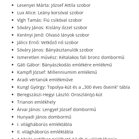
Lesenyei Márta: József Attila szobor
Lux Alice: Leány korsóval szobor
Vígh Tamás: Fiú csikóval szobor
Sóváry János: Kislány őzzel szobor
Kerényi Jenő: Olvasó lányok szobor
Jálics Ernő: Vetkőző nő szobor
Sóváry János: Bányásztanulók szobor
Ismeretlen művész: Kétalakos fali bronz dombormű
Gáti Gábor: Bányászkodás emlékére emlékmű
Kampfl József: Millenniumim emlékmű
Aradi vértanúk emlékműve
Kungl György: Topolya-kút és a „300 éves őseink” tábla
Beregszászi-Hegyi László: Oroszlán(y)-kút
Trianon emlékhely
Árvai János: Lengyel József dombormű
Hunyadi János dombormű
I. világháborús emléktábla
II. világháborús emléktábla