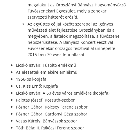
megalakult az Oroszlányi Bányász Hagyományőrző
Fúvószenekari Egyesület, mely a zenekar
szervezeti hátterét erősíti.
Az együttes céljai között szerepel az igényes
művészeti élet fejlesztése Oroszlányban és a
megyében, a fiatalok megszólítása, a fúvószene
népszerűsítése. A Bányász Koncert Fesztivál
Fúvószenekar országos fesztivállal ünnepelte
2015-ben 70 éves fennállását.
Licskó István: Tűzoltó emlékmű
Az elesettek emlékére emlékmű
1956-os kopjafa
Cs. Kiss Ernő: Kopjafa
Licskó István: A 60 éves város emlékére (kopjafa)
Palotás József: Kossuth-szobor
Pózner Gábor: Kölcsey Ferenc szobor
Pózner Gábor: Gárdonyi Géza szobor
Vasas Károly: Bányászok szobor
Tóth Béla: II. Rákóczi Ferenc szobor