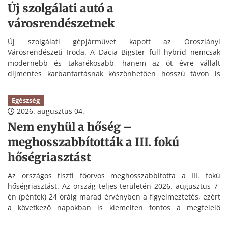
Új szolgálati autó a
városrendészetnek
Új szolgálati gépjárművet kapott az Oroszlányi
Városrendészeti Iroda. A Dacia Bigster full hybrid nemcsak
modernebb és takarékosabb, hanem az öt évre vállalt
díjmentes karbantartásnak köszönhetően hosszú távon is
kedvezőbb üzemeltetést tesz lehetővé.
Egészség
2026. augusztus 04.
Nem enyhül a hőség –
meghosszabbították a III. fokú
hőségriasztást
Az országos tiszti főorvos meghosszabbította a III. fokú
hőségriasztást. Az ország teljes területén 2026. augusztus 7-
én (péntek) 24 óráig marad érvényben a figyelmeztetés, ezért
a következő napokban is kiemelten fontos a megfelelő
folyadékpótlás és a hőség elleni védekezés.