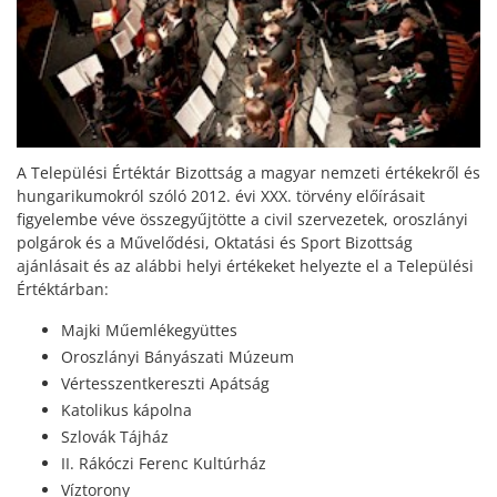
A Települési Értéktár Bizottság a magyar nemzeti értékekről és
hungarikumokról szóló 2012. évi XXX. törvény előírásait
figyelembe véve összegyűjtötte a civil szervezetek, oroszlányi
polgárok és a Művelődési, Oktatási és Sport Bizottság
ajánlásait és az alábbi helyi értékeket helyezte el a Települési
Értéktárban:
Majki Műemlékegyüttes
Oroszlányi Bányászati Múzeum
Vértesszentkereszti Apátság
Katolikus kápolna
Szlovák Tájház
II. Rákóczi Ferenc Kultúrház
Víztorony