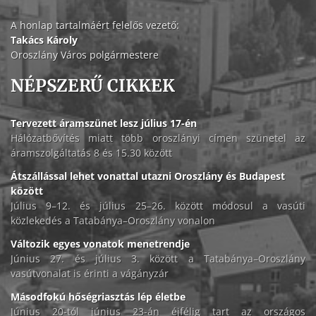
A honlap tartalmáért felelős vezető:
Takács Károly
Oroszlány Város polgármestere
NÉPSZERŰ CIKKEK
Tervezett áramszünet lesz július 17-én
Hálózatbővítés miatt több oroszlányi címen szünetel az
áramszolgáltatás 8 és 15.30 között
Átszállással lehet vonattal utazni Oroszlány és Budapest
között
Július 9–12. és július 25–26. között módosul a vasúti
közlekedés a Tatabánya–Oroszlány vonalon
Változik egyes vonatok menetrendje
Június 27. és július 3. között a Tatabánya–Oroszlány
vasútvonalat is érinti a vágányzár
Másodfokú hőségriasztás lép életbe
Június 20-tól június 23-án éjfélig tart az országos