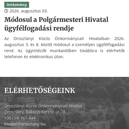
Intézmény
2026. augusztus 03.
Módosul a Polgármesteri Hivatal
ügyfélfogadási rendje
Az Oroszlányi Közös Önkormányzati Hivatalban 2026.
augusztus 3. és 8. között módosul a személyes ügyfélfogadási
rend. Az ügyintézők munkaidőben továbbra is elérhetők
telefonon és elektronikus úton.
ELÉRHETŐSÉGEINK
Oroszlányi Közös Önkormányzati Hivatal
Oroszlány, Rákóczi Ferenc út 78.
+36 (34) 361-444
hivatal@oroszlany.hu