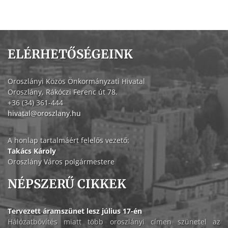
ELÉRHETŐSÉGEINK
Oroszlányi Közös Önkormányzati Hivatal
Oroszlány, Rákóczi Ferenc út 78.
+36 (34) 361-444
hivatal@oroszlany.hu
A honlap tartalmáért felelős vezető:
Takács Károly
Oroszlány Város polgármestere
NÉPSZERŰ CIKKEK
Tervezett áramszünet lesz július 17-én
Hálózatbővítés miatt több oroszlányi címen szünetel az