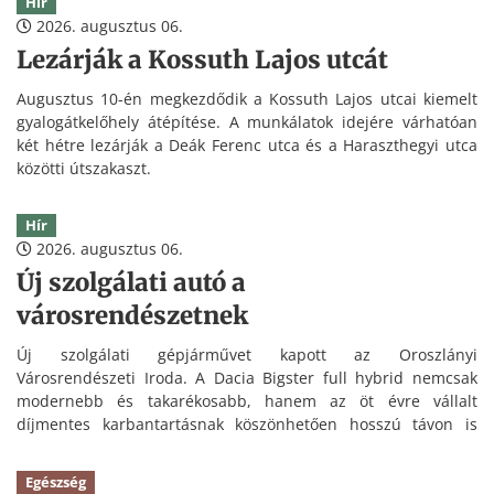
Hír
2026. augusztus 06.
Lezárják a Kossuth Lajos utcát
Augusztus 10-én megkezdődik a Kossuth Lajos utcai kiemelt
gyalogátkelőhely átépítése. A munkálatok idejére várhatóan
két hétre lezárják a Deák Ferenc utca és a Haraszthegyi utca
közötti útszakaszt.
Hír
2026. augusztus 06.
Új szolgálati autó a
városrendészetnek
Új szolgálati gépjárművet kapott az Oroszlányi
Városrendészeti Iroda. A Dacia Bigster full hybrid nemcsak
modernebb és takarékosabb, hanem az öt évre vállalt
díjmentes karbantartásnak köszönhetően hosszú távon is
kedvezőbb üzemeltetést tesz lehetővé.
Egészség