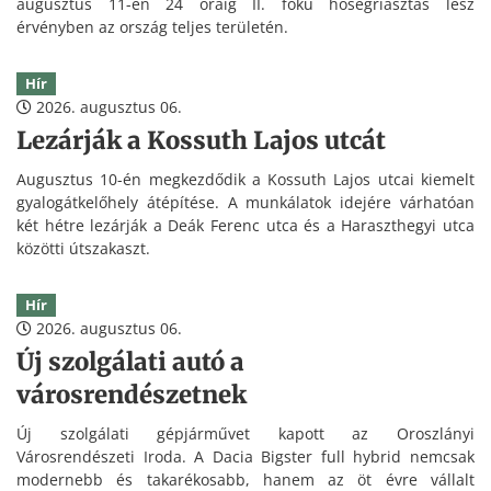
augusztus 11-én 24 óráig II. fokú hőségriasztás lesz
érvényben az ország teljes területén.
Hír
2026. augusztus 06.
Lezárják a Kossuth Lajos utcát
Augusztus 10-én megkezdődik a Kossuth Lajos utcai kiemelt
gyalogátkelőhely átépítése. A munkálatok idejére várhatóan
két hétre lezárják a Deák Ferenc utca és a Haraszthegyi utca
közötti útszakaszt.
Hír
2026. augusztus 06.
Új szolgálati autó a
városrendészetnek
Új szolgálati gépjárművet kapott az Oroszlányi
Városrendészeti Iroda. A Dacia Bigster full hybrid nemcsak
modernebb és takarékosabb, hanem az öt évre vállalt