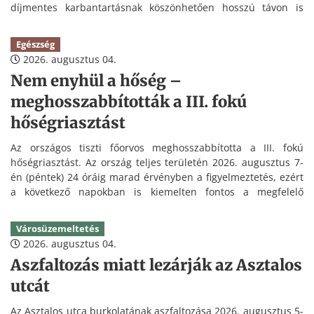
díjmentes karbantartásnak köszönhetően hosszú távon is
kedvezőbb üzemeltetést tesz lehetővé.
Egészség
2026. augusztus 04.
Nem enyhül a hőség –
meghosszabbították a III. fokú
hőségriasztást
Az országos tiszti főorvos meghosszabbította a III. fokú
hőségriasztást. Az ország teljes területén 2026. augusztus 7-
én (péntek) 24 óráig marad érvényben a figyelmeztetés, ezért
a következő napokban is kiemelten fontos a megfelelő
folyadékpótlás és a hőség elleni védekezés.
Városüzemeltetés
2026. augusztus 04.
Aszfaltozás miatt lezárják az Asztalos
utcát
Az Asztalos utca burkolatának aszfaltozása 2026. augusztus 5-