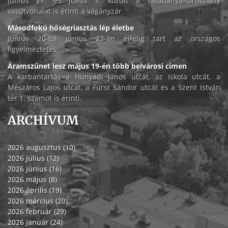
Június 27. és július 3. között a Tatabánya–Oroszlány
vasútvonalat is érinti a vágányzár
Másodfokú hőségriasztás lép életbe
Június 20-tól június 23-án éjfélig tart az országos
figyelmeztetés
Áramszünet lesz május 19-én több belvárosi címen
A karbantartás a Hunyadi János utcát, az Iskola utcát, a
Mészáros Lajos utcát, a Fürst Sándor utcát és a Szent István
tér 1. számot is érinti.
ARCHÍVUM
2026 augusztus (10)
2026 július (12)
2026 június (16)
2026 május (8)
2026 április (19)
2026 március (20)
2026 február (29)
2026 január (24)