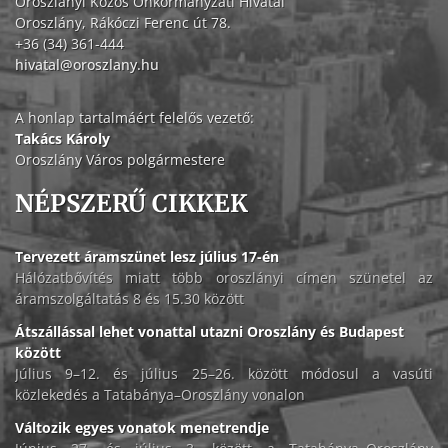
Oroszlányi Közös Önkormányzati Hivatal
Oroszlány, Rákóczi Ferenc út 78.
+36 (34) 361-444
hivatal@oroszlany.hu
A honlap tartalmáért felelős vezető:
Takács Károly
Oroszlány Város polgármestere
NÉPSZERŰ CIKKEK
Tervezett áramszünet lesz július 17-én
Hálózatbővítés miatt több oroszlányi címen szünetel az
áramszolgáltatás 8 és 15.30 között
Átszállással lehet vonattal utazni Oroszlány és Budapest
között
Július 9–12. és július 25–26. között módosul a vasúti
közlekedés a Tatabánya–Oroszlány vonalon
Változik egyes vonatok menetrendje