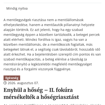
Mindig nyitva
A mentőegységek riasztása nem a mentőállomások
elhelyezkedése, hanem a mentőautók pillanatnyi helyzete
alapján történik. Ez azt jelenti, hogy ha egy szabad
mentőegység éppen a közelben tartózkodik, a beteget percek
alatt elérheti. Mindez fordítva is igaz, vagyis ha van a
közelben mentőállomás, de a mentőkocsik foglaltak, más
betegeket látnak el, a segítség csak távolabbról, hosszabb idő
alatt érkezhet. Ha a bejelentésben szereplő cím pontos és van
szabad mentőkapacitás, a beteg elérése a távolság (a
mentésirányító a legközelebbi megfelelő mentőegységet
riasztja) és a forgalmi viszonyok függvénye.
Egészség
2026. augusztus 07.
Enyhül a hőség – II. fokúra
mérsékelték a hőségriasztást