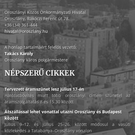
Oroszlányi Közös Önkormányzati Hivatal
Oroszlány, Rákóczi Ferenc út 78.
+36 (34) 361-444
hivatal@oroszlany.hu
A honlap tartalmáért felelős vezető:
Takács Károly
Oroszlány Város polgármestere
NÉPSZERŰ CIKKEK
Tervezett áramszünet lesz július 17-én
Hálózatbővítés miatt több oroszlányi címen szünetel az
áramszolgáltatás 8 és 15.30 között
Átszállással lehet vonattal utazni Oroszlány és Budapest
között
Július 9–12. és július 25–26. között módosul a vasúti
közlekedés a Tatabánya–Oroszlány vonalon