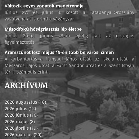
Változik egyes vonatok menetrendje
Június 27. és július 3. között a Tatabánya–Oroszlány
vasútvonalat is érinti a vágányzár
Másodfokú hőségriasztás lép életbe
Június 20-tól június 23-án éjfélig tart az országos
figyelmeztetés
Áramszünet lesz május 19-én több belvárosi címen
A karbantartás a Hunyadi János utcát, az Iskola utcát, a
Mészáros Lajos utcát, a Fürst Sándor utcát és a Szent István
tér 1. számot is érinti.
ARCHÍVUM
2026 augusztus (10)
2026 július (12)
2026 június (16)
2026 május (8)
2026 április (19)
2026 március (20)