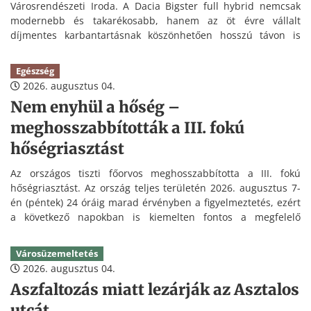
Városrendészeti Iroda. A Dacia Bigster full hybrid nemcsak
modernebb és takarékosabb, hanem az öt évre vállalt
díjmentes karbantartásnak köszönhetően hosszú távon is
kedvezőbb üzemeltetést tesz lehetővé.
Egészség
2026. augusztus 04.
Nem enyhül a hőség –
meghosszabbították a III. fokú
hőségriasztást
Az országos tiszti főorvos meghosszabbította a III. fokú
hőségriasztást. Az ország teljes területén 2026. augusztus 7-
én (péntek) 24 óráig marad érvényben a figyelmeztetés, ezért
a következő napokban is kiemelten fontos a megfelelő
folyadékpótlás és a hőség elleni védekezés.
Városüzemeltetés
2026. augusztus 04.
Aszfaltozás miatt lezárják az Asztalos
utcát