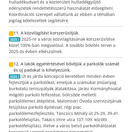
hulladékudvart és a közterületi hulladékgyűjtő
edényzetek rendeltetésszerű használatát elősegíteni.
Koordinációs szerepet vállaltunk az ebben a témában
jogilag kötelezettek segítésére.
11. A közvilágítást korszerűsítjük.
2025-re a város közvilágításának korszerűsítése
2025.I
közel 100%-ban megvalósul. A további bővítés tervei a
2025-ös évben elkészülnek.
12. A lakók egyetértésével bővítjük a parkolók számát
és új padokat is kihelyezünk.
Út és járda koncepció keretében minden évben
2025.I
fejlesztjük a parkolókat, emeljük a számukat (műanyag
burkolatú teniszpályák átalakítása, Járási Kormányhivatal
mögötti parkoló felfestése, bölcsőde melletti
parkolólemez átépítése, Malomsori Óvoda szervízútjának
felújítása parkoló építéssel, régi piac
parkolólemezfejlesztés, Táncsics Mihály út 25-29, 39-41.
parkolófelújítás, Takács Imre utca 107-109. közötti
parkolófelújítás), illetve a város belső parkolóhálózatát
koncepció szerinti területeken terveztetjük.