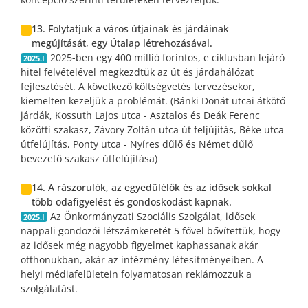
13. Folytatjuk a város útjainak és járdáinak
megújítását, egy Útalap létrehozásával.
2025-ben egy 400 millió forintos, e ciklusban lejáró
2025.I
hitel felvételével megkezdtük az út és járdahálózat
fejlesztését. A következő költségvetés tervezésekor,
kiemelten kezeljük a problémát. (Bánki Donát utcai átkötő
járdák, Kossuth Lajos utca - Asztalos és Deák Ferenc
közötti szakasz, Závory Zoltán utca út feljújítás, Béke utca
útfelújítás, Ponty utca - Nyíres dűlő és Német dűlő
bevezető szakasz útfelújítása)
14. A rászorulók, az egyedülélők és az idősek sokkal
több odafigyelést és gondoskodást kapnak.
Az Önkormányzati Szociális Szolgálat, idősek
2025.I
nappali gondozói létszámkeretét 5 fővel bővítettük, hogy
az idősek még nagyobb figyelmet kaphassanak akár
otthonukban, akár az intézmény létesítményeiben. A
helyi médiafelületein folyamatosan reklámozzuk a
szolgálatást.