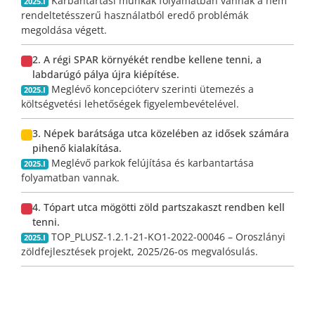
Karbantartási munkák folyamatban vannak a nem
2025.I
rendeltetésszerű használatból eredő problémák
megoldása végett.
2. A régi SPAR környékét rendbe kellene tenni, a
labdarúgó pálya újra kiépítése.
Meglévő koncepcióterv szerinti ütemezés a
2025.I
költségvetési lehetőségek figyelembevételével.
3. Népek barátsága utca közelében az idősek számára
pihenő kialakítása.
Meglévő parkok felújítása és karbantartása
2025.I
folyamatban vannak.
4. Tópart utca mögötti zöld partszakaszt rendben kell
tenni.
TOP_PLUSZ-1.2.1-21-KO1-2022-00046 – Oroszlányi
2025.I
zöldfejlesztések projekt, 2025/26-os megvalósulás.