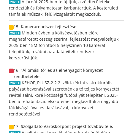
A járdát 2025-ben felújítjuk, a zöldterületeket
2025.I
rendeztük és folyamatosan karbantartjuk. A közterületi
támfalak műszaki felülvizsgálatát megkezdtük.
15. Kamerarendszer fejlesztése.
Minden évben a költségvetésben előre
2025.I
meghatározott összeg szerinti fejlesztést megvalósítjuk.
2025-ben 15M forintból 5 helyszínen 10 kamerát
telepítünk, további az adatátviteli rendszert
korszerűsítjük.
16. "Állomási tó" és az elhenyagolt környezet
rendbetétele.
KEHOP_PLUSZ-2.2.2. zöld-kék infrastrukturális
2025.I
pályázat bevonásával szeretnénk a tó teljes környezetét
revitalizálni, köré közösségi futópályát telepíteni. 2025-
ben a rehabilitáció első ütemét megkezdtük a nagyobb
fák kivágásával és darálásával, a környezet
rendbetételével.
17. Szolgáltató Városközpont projekt továbbvitele.
A volt Arany János Általános Iskola épületére
2025.I