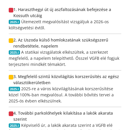
1. Haraszthegyi út új aszfaltozásának befejezése a
Kossuth utcáig
Ütemezett megvalósítást vizsgáljuk a 2026-os
2025.I
költségvetési évtől.
2. Az Uszoda külső homlokzatának szükségszerű
rendbetétele, napelem
A statikai vizsgálatok elkészültek, a szerkezet
2025.I
megfelelő, a napelem telepíthető. Ősszel VGFB elé fogjuk
terjeszteni mindkét témakört.
3. Megfelelő szintű közvilágítás korszerűsítés az egész
választókerületben
2025-re a város közvilágításának korszerűsítése
2025.I
közel 100%-ban megvalósul. A további bővítés tervei a
2025-ös évben elkészülnek.
4. További parkolóhelyek kilakítása a lakók akarata
szerint
Képviselő úr, a lakók akarata szerint a VGFB elé
2025.I