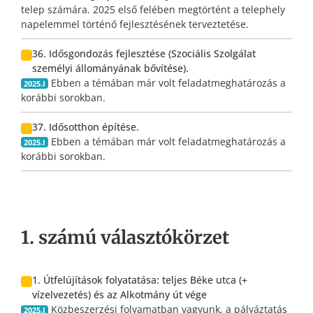
telep számára. 2025 első felében megtörtént a telephely
napelemmel történő fejlesztésének terveztetése.
36. Idősgondozás fejlesztése (Szociális Szolgálat
személyi állományának bővítése).
Ebben a témában már volt feladatmeghatározás a
2025.I
korábbi sorokban.
37. Idősotthon építése.
Ebben a témában már volt feladatmeghatározás a
2025.I
korábbi sorokban.
1. számú választókörzet
1. Útfelújítások folyatatása: teljes Béke utca (+
vízelvezetés) és az Alkotmány út vége
Közbeszerzési folyamatban vagyunk, a pályáztatás
2025.I