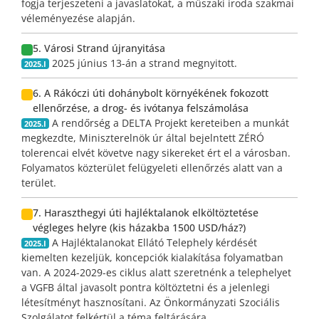
fogja terjeszeteni a javaslatokat, a műszaki iroda szakmai
véleményezése alapján.
5. Városi Strand újranyitása
2025 június 13-án a strand megnyitott.
2025.I
6. A Rákóczi úti dohánybolt környékének fokozott
ellenőrzése, a drog- és ivótanya felszámolása
A rendőrség a DELTA Projekt kereteiben a munkát
2025.I
megkezdte, Miniszterelnök úr által bejelntett ZÉRÓ
tolerencai elvét követve nagy sikereket ért el a városban.
Folyamatos közterület felügyeleti ellenőrzés alatt van a
terület.
7. Haraszthegyi úti hajléktalanok elköltöztetése
végleges helyre (kis házakba 1500 USD/ház?)
A Hajléktalanokat Ellátó Telephely kérdését
2025.I
kiemelten kezeljük, koncepciók kialakítása folyamatban
van. A 2024-2029-es ciklus alatt szeretnénk a telephelyet
a VGFB által javasolt pontra költöztetni és a jelenlegi
létesítményt hasznosítani. Az Önkormányzati Szociális
Szolgálatot felkértül a téma feltárására.