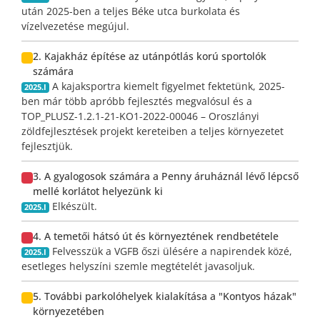
után 2025-ben a teljes Béke utca burkolata és
vízelvezetése megújul.
2. Kajakház építése az utánpótlás korú sportolók
számára
A kajaksportra kiemelt figyelmet fektetünk, 2025-
2025.I
ben már több apróbb fejlesztés megvalósul és a
TOP_PLUSZ-1.2.1-21-KO1-2022-00046 – Oroszlányi
zöldfejlesztések projekt kereteiben a teljes környezetet
fejlesztjük.
3. A gyalogosok számára a Penny áruháznál lévő lépcső
mellé korlátot helyezünk ki
Elkészült.
2025.I
4. A temetői hátsó út és környeztének rendbetétele
Felvesszük a VGFB őszi ülésére a napirendek közé,
2025.I
esetleges helyszíni szemle megtételét javasoljuk.
5. További parkolóhelyek kialakítása a "Kontyos házak"
környezetében