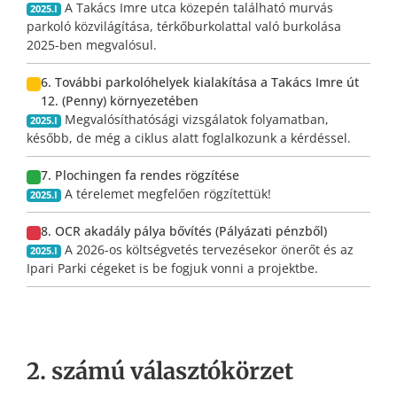
A Takács Imre utca közepén található murvás
2025.I
parkoló közvilágítása, térkőburkolattal való burkolása
2025-ben megvalósul.
6. További parkolóhelyek kialakítása a Takács Imre út
12. (Penny) környezetében
Megvalósíthatósági vizsgálatok folyamatban,
2025.I
később, de még a ciklus alatt foglalkozunk a kérdéssel.
7. Plochingen fa rendes rögzítése
A térelemet megfelően rögzítettük!
2025.I
8. OCR akadály pálya bővítés (Pályázati pénzből)
A 2026-os költségvetés tervezésekor önerőt és az
2025.I
Ipari Parki cégeket is be fogjuk vonni a projektbe.
2. számú választókörzet