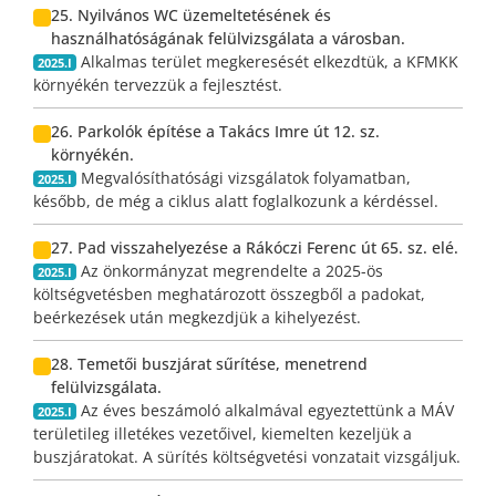
25. Nyilvános WC üzemeltetésének és
használhatóságának felülvizsgálata a városban.
Alkalmas terület megkeresését elkezdtük, a KFMKK
2025.I
környékén tervezzük a fejlesztést.
26. Parkolók építése a Takács Imre út 12. sz.
környékén.
Megvalósíthatósági vizsgálatok folyamatban,
2025.I
később, de még a ciklus alatt foglalkozunk a kérdéssel.
27. Pad visszahelyezése a Rákóczi Ferenc út 65. sz. elé.
Az önkormányzat megrendelte a 2025-ös
2025.I
költségvetésben meghatározott összegből a padokat,
beérkezések után megkezdjük a kihelyezést.
28. Temetői buszjárat sűrítése, menetrend
felülvizsgálata.
Az éves beszámoló alkalmával egyeztettünk a MÁV
2025.I
területileg illetékes vezetőivel, kiemelten kezeljük a
buszjáratokat. A sürítés költségvetési vonzatait vizsgáljuk.