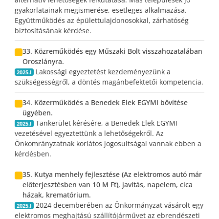
gyakorlatainak megismerése, esetleges alkalmazása.
Együttműködés az épülettulajdonosokkal, zárhatóség
biztosításának kérdése.
33. Közreműködés egy Műszaki Bolt visszahozatalában
Oroszlányra.
Lakossági egyeztetést kezdeményezünk a
2025.I
szükségességről, a döntés magánbefektetői kompetencia.
34. Közerműködés a Benedek Elek EGYMI bővítése
ügyében.
Tankerület kérésére, a Benedek Elek EGYMI
2025.I
vezetésével egyeztettünk a lehetőségekről. Az
Önkomrányzatnak korlátos jogosultságai vannak ebben a
kérdésben.
35. Kutya menhely fejlesztése (Az elektromos autó már
előterjesztésben van 10 M Ft), javítás, napelem, cica
házak, krematórium.
2024 decemberében az Önkormányzat vásárolt egy
2025.I
elektromos meghajtású szállítójárművet az ebrendészeti