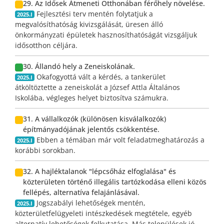
29. Az Idősek Átmeneti Otthonában férőhely növelése.
Fejlesztési terv mentén folytatjuk a
2025.I
megvalósíthatóság kivizsgálását, üresen álló
önkormányzati épületek hasznosíthatóságát vizsgáljuk
idősotthon céljára.
30. Állandó hely a Zeneiskolának.
Okafogyottá vált a kérdés, a tankerület
2025.I
átköltöztette a zeneiskolát a József Attla Általános
Iskolába, végleges helyet biztosítva számukra.
31. A vállalkozók (különösen kisválalkozók)
építmányadójának jelentős csökkentése.
Ebben a témában már volt feladatmeghatározás a
2025.I
korábbi sorokban.
32. A hajléktalanok "lépcsőház elfoglalása" és
közterületen történő illegális tartózkodása elleni közös
fellépés, alternatíva felajánlásával.
Jogszabályi lehetőségek mentén,
2025.I
közterületfelügyeleti intészkedések megtétele, egyéb
alternatív lehetőségek felkutatása. Más települések jó