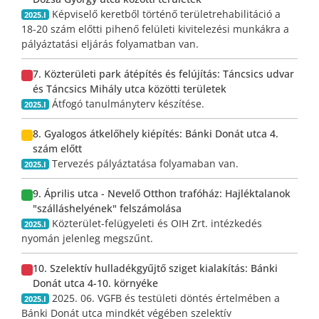
Képviselő keretből történő területrehabilitáció a
2025.I
18-20 szám előtti pihenő felületi kivitelezési munkákra a
pályáztatási eljárás folyamatban van.
7. Közterületi park átépítés és felújítás: Táncsics udvar
és Táncsics Mihály utca közötti területek
Átfogó tanulmányterv készítése.
2025.I
8. Gyalogos átkelőhely kiépítés: Bánki Donát utca 4.
szám előtt
Tervezés pályáztatása folyamaban van.
2025.I
9. Április utca - Nevelő Otthon trafóház: Hajléktalanok
"szálláshelyének" felszámolása
Közterület-felügyeleti és OIH Zrt. intézkedés
2025.I
nyomán jelenleg megszűnt.
10. Szelektív hulladékgyűjtő sziget kialakítás: Bánki
Donát utca 4-10. környéke
2025. 06. VGFB és testületi döntés értelmében a
2025.I
Bánki Donát utca mindkét végében szelektív