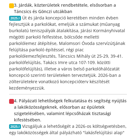
3. Járdák, közterületek rendbetétele, elsősorban a
Táncsics és Gönczi utcákban
Út és járda koncepció keretében minden évben
2025.I
fejlesztjük a parkolókat, emeljük a számukat (műanyag
burkolatú teniszpályák átalakítása, Járási Kormányhivatal
mögötti parkoló felfestése, bölcsőde melletti
parkolólemez átépítése, Malomsori Óvoda szervízútjának
felújítása parkoló építéssel, régi piac
parkolólemezfejlesztés, Táncsics Mihály út 25-29, 39-41.
parkolófelújítás, Takács Imre utca 107-109. közötti
parkolófelújítás), illetve a város belső parkolóhálózatát
koncepció szerinti területeken terveztetjük. 2026-ban a
zölterületekre vonatkozó koncepcióterv készítését
kezdeményezzük.
4. Pályázati lehetőségek felkutatása és segítség nyújtás
a lakóközösségeknek, elősorban az épületek
szigetelésében, valamint lépcsőházak tisztasági
kifestésében.
Vizsgáljuk a lehetőségét a 2026-os költségvetésben,
2025.I
egy lakóközösségek által pályázható "lakásfelújítási alap"