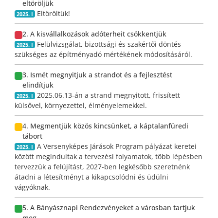
eltöröljük
Eltöröltük!
2025. I
2. A kisvállalkozások adóterheit csökkentjük
Felülvizsgálat, bizottsági és szakértői döntés
2025. I
szükséges az építményadó mértékének módosításáról.
3. Ismét megnyitjuk a strandot és a fejlesztést
elindítjuk
2025.06.13-án a strand megnyitott, frissített
2025. I
külsővel, környezettel, élményelemekkel.
4. Megmentjük közös kincsünket, a káptalanfüredi
tábort
A Versenyképes Járások Program pályázat keretei
2025. I
között megindultak a tervezési folyamatok, több lépésben
tervezzük a felújítást, 2027-ben legkésőbb szeretnénk
átadni a létesítményt a kikapcsolódni és üdülni
vágyóknak.
5. A Bányásznapi Rendezvényeket a városban tartjuk
meg