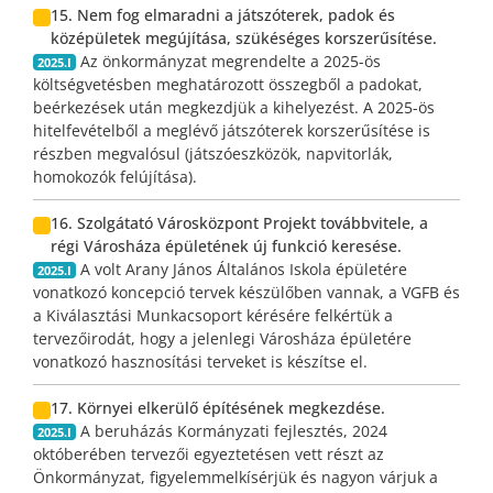
15. Nem fog elmaradni a játszóterek, padok és
középületek megújítása, szükéséges korszerűsítése.
Az önkormányzat megrendelte a 2025-ös
2025.I
költségvetésben meghatározott összegből a padokat,
beérkezések után megkezdjük a kihelyezést. A 2025-ös
hitelfevételből a meglévő játszóterek korszerűsítése is
részben megvalósul (játszóeszközök, napvitorlák,
homokozók felújítása).
16. Szolgátató Városközpont Projekt továbbvitele, a
régi Városháza épületének új funkció keresése.
A volt Arany János Általános Iskola épületére
2025.I
vonatkozó koncepció tervek készülőben vannak, a VGFB és
a Kiválasztási Munkacsoport kérésére felkértük a
tervezőirodát, hogy a jelenlegi Városháza épületére
vonatkozó hasznosítási terveket is készítse el.
17. Környei elkerülő építésének megkezdése.
A beruházás Kormányzati fejlesztés, 2024
2025.I
októberében tervezői egyeztetésen vett részt az
Önkormányzat, figyelemmelkísérjük és nagyon várjuk a