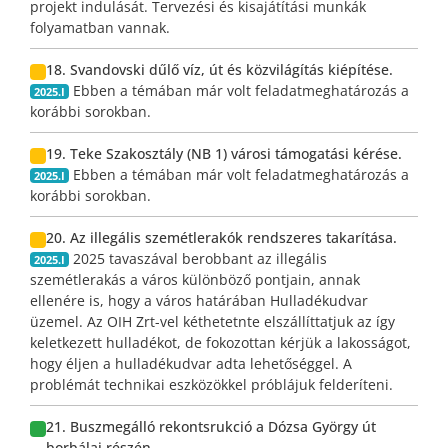
projekt indulását. Tervezési és kisajátítási munkák
folyamatban vannak.
18. Svandovski dűlő víz, út és közvilágítás kiépítése.
Ebben a témában már volt feladatmeghatározás a
2025.I
korábbi sorokban.
19. Teke Szakosztály (NB 1) városi támogatási kérése.
Ebben a témában már volt feladatmeghatározás a
2025.I
korábbi sorokban.
20. Az illegális szemétlerakók rendszeres takarítása.
2025 tavaszával berobbant az illegális
2025.I
szemétlerakás a város különböző pontjain, annak
ellenére is, hogy a város határában Hulladékudvar
üzemel. Az OIH Zrt-vel kéthetetnte elszállíttatjuk az így
keletkezett hulladékot, de fokozottan kérjük a lakosságot,
hogy éljen a hulladékudvar adta lehetőséggel. A
problémát technikai eszközökkel próblájuk felderíteni.
21. Buszmegálló rekontsrukció a Dózsa György út
borbálai részén.