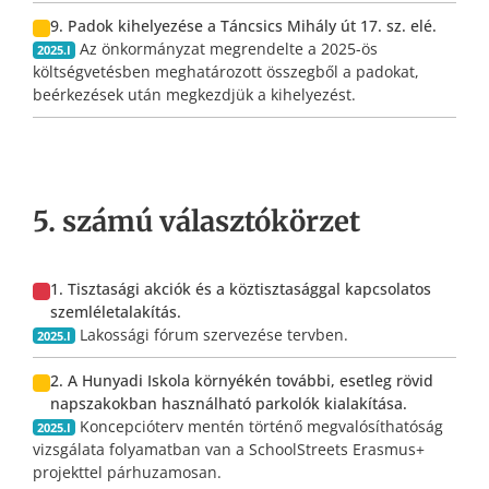
9. Padok kihelyezése a Táncsics Mihály út 17. sz. elé.
Az önkormányzat megrendelte a 2025-ös
2025.I
költségvetésben meghatározott összegből a padokat,
beérkezések után megkezdjük a kihelyezést.
5. számú választókörzet
1. Tisztasági akciók és a köztisztasággal kapcsolatos
szemléletalakítás.
Lakossági fórum szervezése tervben.
2025.I
2. A Hunyadi Iskola környékén további, esetleg rövid
napszakokban használható parkolók kialakítása.
Koncepcióterv mentén történő megvalósíthatóság
2025.I
vizsgálata folyamatban van a SchoolStreets Erasmus+
projekttel párhuzamosan.