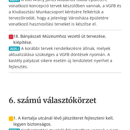
vonatkozó koncepció tervek készülőben vannak, a VGFB és
a Kiválasztási Munkacsoport kérésére felkértük a
tervezőirodát, hogy a jelenlegi Városháza épületére
vonatkozó hasznosítási terveket is készítse el.
18. Bányászati Múzeumhoz vezető út tervezése,
kiépítése.
A korábbi tervek rendelkezésre állnak, melyek
2025.I
aktualizálása szükséges a VGFB döntések nyomán. A
kastély pályázat sikere esetén új lendületet nyerhet a
fejlesztés.
6. számú választókörzet
1. A Kertalja utcánál lévő játszóteret fejleszteni kell,
legyen biztonságos.