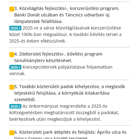
3. Közvilágítás fejlesztési-, korszerűsítési program.
Bánki Donát utcában és Táncsics udvarban új
lámpatestek felállítása.
2025-re a város közvilágításának korszerűsítése
2025.I
közel 100%-ban megvalósul. A további bővítés tervei a
2025-ös évben elkészülnek.
4. Zödterület fejlesztési-, bővítési program
tanulmányterv készítésével.
Koncepciótervek pályáztatásai folyamatban
2025.I
vannak.
5. További közterületi padok kihelyezése, a meglevők
teljeskörű felújítása, a környékük kitakarítása
szeméttől.
Az önkormányzat megrendelte a 2025-ös
2025.I
költségvetésben meghatározott összegből a padokat,
beérkezések után megkezdjük a kihelyezést.
6. Közterületi park átépítés és felújítás: Április utca és
Dózsa György utca közötti területek