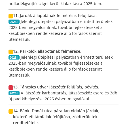
hulladékgyűjtő sziget kerül kialakításra 2025-ben.
11. Járdák állapotának felmérése, felújítása.
Jelenlegi útépítési pályázatban érintett területek
2025.I
2025-ben megvalósulnak, további fejlesztéseket a
későbbiekben rendelkezésre álló források szerint
ütemezzük.
12. Parkolók állapotának felmérése.
Jelenlegi útépítési pályázatban érintett területek
2025.I
2025-ben megvalósulnak, további fejlesztéseket a
későbbiekben rendelkezésre álló források szerint
ütemezzük.
13. Táncsics udvar játszótér felújítás, bővítés.
A játszótér karbantartás, játszóeszköz csere és 3db
2025.I
új pad kihelyezése 2025 évben megvalósul.
14. Bánki Donát utca páratlan oldalán járdák,
közterületi támfalak felújítása, zöldterületek
rendbetétele.