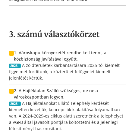
3. számú választókörzet
1. Városkapu környezetét rendbe kell tenni, a
közbiztonság javításával együtt.
A zöldterületek karbantartására 2025-től kiemelt
2025.I
figyelmet fordítunk, a közterület felügyelet kiemelt
jelenlétét kértük.
2. A Hajléktalan Szálló szükséges, de ne a
városközpontban legyen.
A Hajléktalanokat Ellátó Telephely kérdését
2025.I
kiemelten kezeljük, koncepciók kialakítása folyamatban
van. A 2024-2029-es ciklus alatt szeretnénk a telephelyet
a VGFB által javasolt pontjára költöztetni és a jelenlegi
létesítményt hasznosítani.