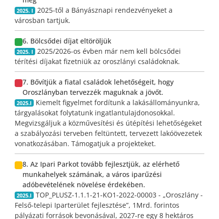
2025-től a Bányásznapi rendezvényeket a
2025. I
városban tartjuk.
6. Bölcsődei díjat eltöröljük
2025/2026-os évben már nem kell bölcsődei
2025. I
térítési díjakat fizetniük az oroszlányi családoknak.
7. Bővítjük a fiatal családok lehetőségeit, hogy
Oroszlányban tervezzék maguknak a jövőt.
Kiemelt figyelmet fordítunk a lakásállományunkra,
2025.I
tárgyalásokat folytatunk ingatlantulajdonosokkal.
Megvizsgáljuk a közművesítési és útépítési lehetőségeket
a szabályozási terveben feltüntett, tervezett lakóövezetek
vonatkozásában. Támogatjuk a projekteket.
8. Az Ipari Parkot tovább fejlesztjük, az elérhető
munkahelyek számának, a város iparűzési
adóbevételének növelése érdekében.
TOP_PLUSZ-1.1.1-21-KO1-2022-00003 - „Oroszlány -
2025.I
Felső-telepi Iparterület fejlesztése”, 1Mrd. forintos
pályázati források bevonásával, 2027-re egy 8 hektáros