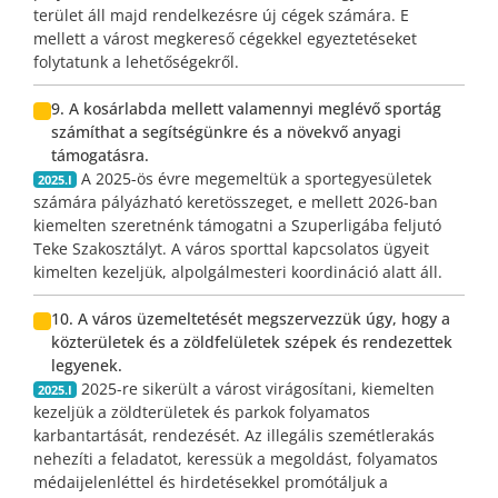
terület áll majd rendelkezésre új cégek számára. E
mellett a várost megkereső cégekkel egyeztetéseket
folytatunk a lehetőségekről.
9. A kosárlabda mellett valamennyi meglévő sportág
számíthat a segítségünkre és a növekvő anyagi
támogatásra.
A 2025-ös évre megemeltük a sportegyesületek
2025.I
számára pályázható keretösszeget, e mellett 2026-ban
kiemelten szeretnénk támogatni a Szuperligába feljutó
Teke Szakosztályt. A város sporttal kapcsolatos ügyeit
kimelten kezeljük, alpolgálmesteri koordináció alatt áll.
10. A város üzemeltetését megszervezzük úgy, hogy a
közterületek és a zöldfelületek szépek és rendezettek
legyenek.
2025-re sikerült a várost virágosítani, kiemelten
2025.I
kezeljük a zöldterületek és parkok folyamatos
karbantartását, rendezését. Az illegális szemétlerakás
nehezíti a feladatot, keressük a megoldást, folyamatos
médaijelenléttel és hirdetésekkel promótáljuk a