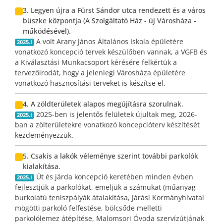
3. Legyen újra a Fürst Sándor utca rendezett és a város
büszke központja (A Szolgáltató Ház - új Városháza -
működésével).
A volt Arany János Általános Iskola épületére
2025.I
vonatkozó koncepció tervek készülőben vannak, a VGFB és
a Kiválasztási Munkacsoport kérésére felkértük a
tervezőirodát, hogy a jelenlegi Városháza épületére
vonatkozó hasznosítási terveket is készítse el.
4. A zöldterületek alapos megújításra szorulnak.
2025-ben is jelentős felületek újultak meg, 2026-
2025.I
ban a zölterületekre vonatkozó koncepcióterv készítését
kezdeményezzük.
5. Csakis a lakók véleménye szerint további parkolók
kialakítása.
Út és járda koncepció keretében minden évben
2025.I
fejlesztjük a parkolókat, emeljük a számukat (műanyag
burkolatú teniszpályák átalakítása, Járási Kormányhivatal
mögötti parkoló felfestése, bölcsőde melletti
parkolólemez átépítése, Malomsori Óvoda szervízútjának