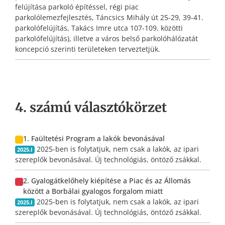
felújítása parkoló építéssel, régi piac
parkolólemezfejlesztés, Táncsics Mihály út 25-29, 39-41.
parkolófelújítás, Takács Imre utca 107-109. közötti
parkolófelújítás), illetve a város belső parkolóhálózatát
koncepció szerinti területeken terveztetjük.
4. számú választókörzet
1. Faültetési Program a lakók bevonásával
2025-ben is folytatjuk, nem csak a lakók, az ipari
2025.I
szereplők bevonásával. Új technológiás, öntöző zsákkal.
2. Gyalogátkelőhely kiépítése a Piac és az Állomás
között a Borbálai gyalogos forgalom miatt
2025-ben is folytatjuk, nem csak a lakók, az ipari
2025.I
szereplők bevonásával. Új technológiás, öntöző zsákkal.