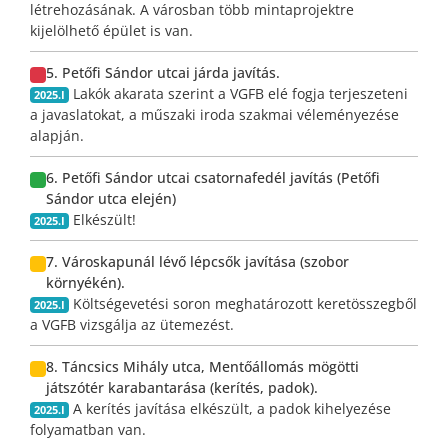
létrehozásának. A városban több mintaprojektre
kijelölhető épület is van.
5. Petőfi Sándor utcai járda javítás.
Lakók akarata szerint a VGFB elé fogja terjeszeteni
2025.I
a javaslatokat, a műszaki iroda szakmai véleményezése
alapján.
6. Petőfi Sándor utcai csatornafedél javítás (Petőfi
Sándor utca elején)
Elkészült!
2025.I
7. Városkapunál lévő lépcsők javítása (szobor
környékén).
Költségevetési soron meghatározott keretösszegből
2025.I
a VGFB vizsgálja az ütemezést.
8. Táncsics Mihály utca, Mentőállomás mögötti
játszótér karabantarása (kerítés, padok).
A kerítés javítása elkészült, a padok kihelyezése
2025.I
folyamatban van.