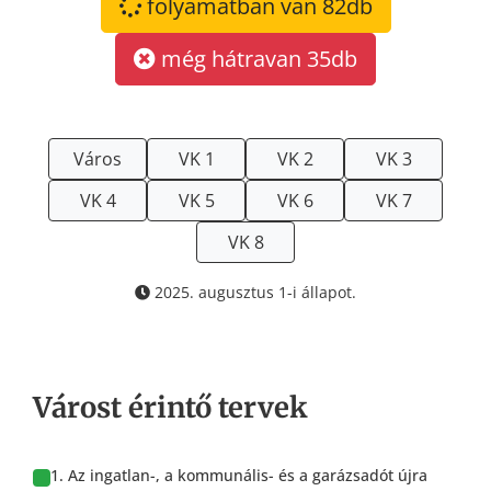
folyamatban van 82db
még hátravan 35db
Város
VK 1
VK 2
VK 3
VK 4
VK 5
VK 6
VK 7
VK 8
2025. augusztus 1-i állapot.
Várost érintő tervek
1. Az ingatlan-, a kommunális- és a garázsadót újra