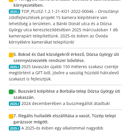
környezetében.
TOP_PLUSZ-1.2.1-21-KO1-2022-00046 – Oroszlányi
2025.I
zöldfejlesztések projekt 15 kamera kiépítésére van
lehetőség a területen, a Bánki Donát utca és a Dózsa
György utca kereszteződésében 2025 márciuásban 1 db
kamerapárt telepítettünk. 2025-ös évben az Óvoda
környékére kamerákat telepítünk!
5. Bokod és Dad községekről érkező, Dózsa György úti
szennyvízvezeték rendszer bővítése.
2025 tavaszán újabb 150 méteres szakasz cseréje
2025.I
megtörtént a GFT-ből, jövőre a vasútig húzódó hátralevő
szakaszt is fejlesztjük.
6. Buszváró kiépítése a Borbála-telep Dózsa György úti
szakaszán.
2024 decemberében a buszmegállót átadtuk!
2025.I
7. Illegális hulladék elszállítása a vasút, Tüzép telepi
garázssor mögött.
A 2025-ös évben egy alkalommal nagyobb
2025.I