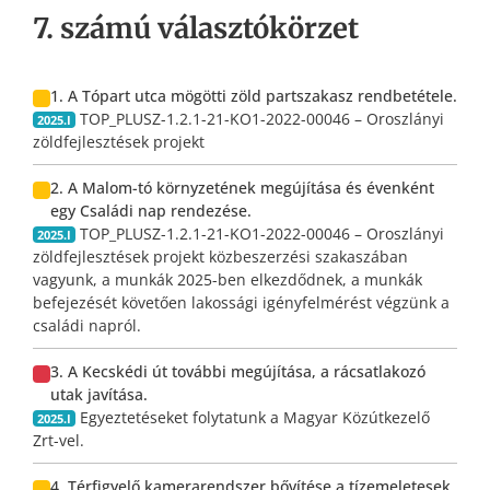
7. számú választókörzet
1. A Tópart utca mögötti zöld partszakasz rendbetétele.
TOP_PLUSZ-1.2.1-21-KO1-2022-00046 – Oroszlányi
2025.I
zöldfejlesztések projekt
2. A Malom-tó környzetének megújítása és évenként
egy Családi nap rendezése.
TOP_PLUSZ-1.2.1-21-KO1-2022-00046 – Oroszlányi
2025.I
zöldfejlesztések projekt közbeszerzési szakaszában
vagyunk, a munkák 2025-ben elkezdődnek, a munkák
befejezését követően lakossági igényfelmérést végzünk a
családi napról.
3. A Kecskédi út további megújítása, a rácsatlakozó
utak javítása.
Egyeztetéseket folytatunk a Magyar Közútkezelő
2025.I
Zrt-vel.
4. Térfigyelő kamerarendszer bővítése a tízemeletesek