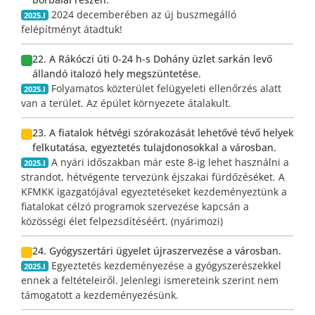
2024 decemberében az új buszmegálló
2025.I
felépítményt átadtuk!
22. A Rákóczi úti 0-24 h-s Dohány üzlet sarkán levő
állandó italozó hely megszüntetése.
Folyamatos közterület felügyeleti ellenőrzés alatt
2025.I
van a terület. Az épület környezete átalakult.
23. A fiatalok hétvégi szórakozását lehetővé tévő helyek
felkutatása, egyeztetés tulajdonosokkal a városban.
A nyári időszakban már este 8-ig lehet használni a
2025.I
strandot, hétvégente tervezünk éjszakai fürdőzéséket. A
KFMKK igazgatójával egyeztetéseket kezdeményeztünk a
fiatalokat célzó programok szervezése kapcsán a
közösségi élet felpezsdítéséért. (nyárimozi)
24. Gyógyszertári ügyelet újraszervezése a városban.
Egyeztetés kezdeményezése a gyógyszerészekkel
2025.I
ennek a feltételeiről. Jelenlegi ismereteink szerint nem
támogatott a kezdeményezésünk.