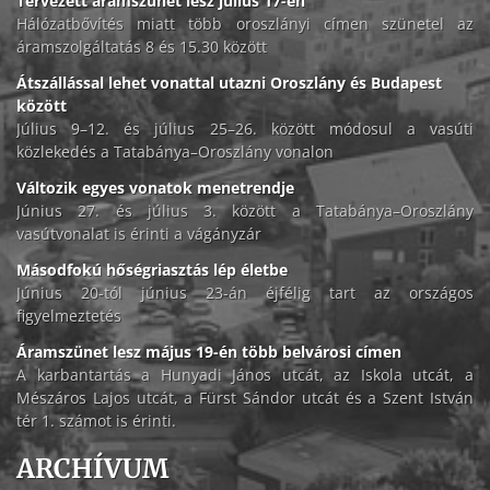
Tervezett áramszünet lesz július 17-én
Hálózatbővítés miatt több oroszlányi címen szünetel az
áramszolgáltatás 8 és 15.30 között
Átszállással lehet vonattal utazni Oroszlány és Budapest
között
Július 9–12. és július 25–26. között módosul a vasúti
közlekedés a Tatabánya–Oroszlány vonalon
Változik egyes vonatok menetrendje
Június 27. és július 3. között a Tatabánya–Oroszlány
vasútvonalat is érinti a vágányzár
Másodfokú hőségriasztás lép életbe
Június 20-tól június 23-án éjfélig tart az országos
figyelmeztetés
Áramszünet lesz május 19-én több belvárosi címen
A karbantartás a Hunyadi János utcát, az Iskola utcát, a
Mészáros Lajos utcát, a Fürst Sándor utcát és a Szent István
tér 1. számot is érinti.
ARCHÍVUM