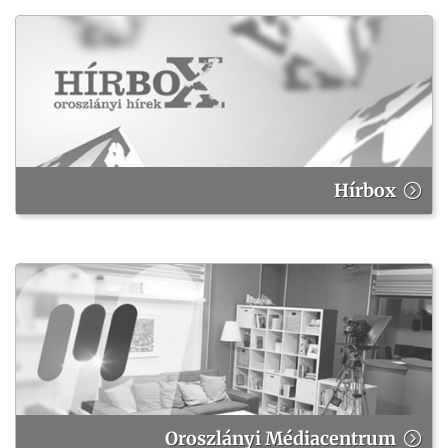
Hírbox
Oroszlányi Médiacentrum