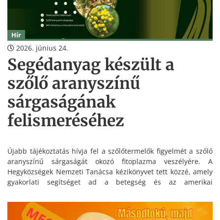
Hír
2026. június 24.
Segédanyag készült a
szőlő aranyszínű
sárgaságának
felismeréséhez
Újabb tájékoztatás hívja fel a szőlőtermelők figyelmét a szőlő
aranyszínű sárgaságát okozó fitoplazma veszélyére. A
Hegyközségek Nemzeti Tanácsa kézikönyvet tett közzé, amely
gyakorlati segítséget ad a betegség és az amerikai
szőlőkabóca felismeréséhez.