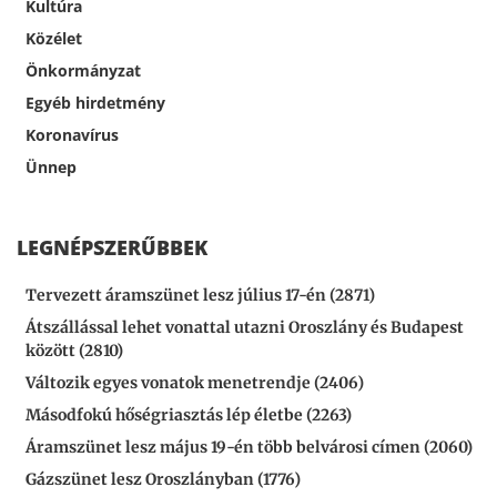
Kultúra
Közélet
Önkormányzat
Egyéb hirdetmény
Koronavírus
Ünnep
LEGNÉPSZERŰBBEK
Tervezett áramszünet lesz július 17-én (2871)
Átszállással lehet vonattal utazni Oroszlány és Budapest
között (2810)
Változik egyes vonatok menetrendje (2406)
Másodfokú hőségriasztás lép életbe (2263)
Áramszünet lesz május 19-én több belvárosi címen (2060)
Gázszünet lesz Oroszlányban (1776)