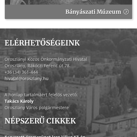
Bányászati Múzeum
ELÉRHETŐSÉGEINK
Oroszlányi Közös Önkormányzati Hivatal
Oroszlány, Rákóczi Ferenc út 78.
+36 (34) 361-444
hivatal@oroszlany.hu
A honlap tartalmáért felelős vezető:
Takács Károly
Oroszlány Város polgármestere
NÉPSZERŰ CIKKEK