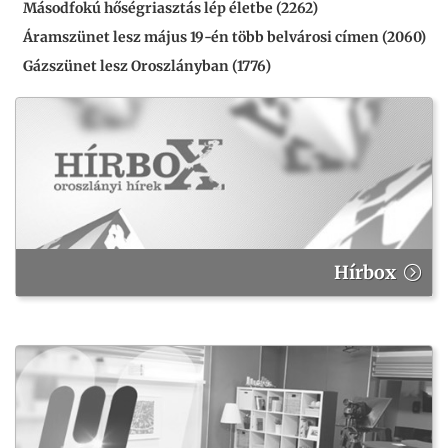
Másodfokú hőségriasztás lép életbe (2262)
Áramszünet lesz május 19-én több belvárosi címen (2060)
Gázszünet lesz Oroszlányban (1776)
Hírbox