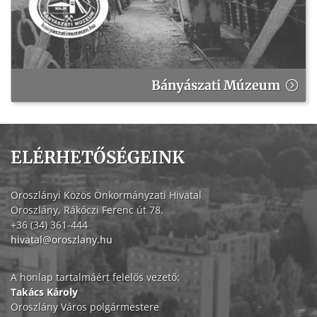
Bányászati Múzeum
ELÉRHETŐSÉGEINK
Oroszlányi Közös Önkormányzati Hivatal
Oroszlány, Rákóczi Ferenc út 78.
+36 (34) 361-444
hivatal@oroszlany.hu
A honlap tartalmáért felelős vezető:
Takács Károly
Oroszlány Város polgármestere