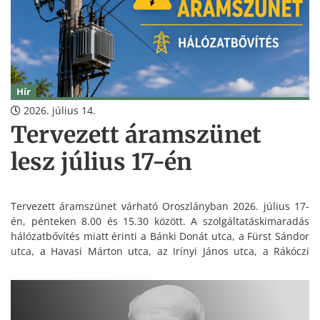
Hír
2026. július 14.
Tervezett áramszünet
lesz július 17-én
Tervezett áramszünet várható Oroszlányban 2026. július 17-
én, pénteken 8.00 és 15.30 között. A szolgáltatáskimaradás
hálózatbővítés miatt érinti a Bánki Donát utca, a Fürst Sándor
utca, a Havasi Márton utca, az Irínyi János utca, a Rákóczi
Ferenc út és az Óvoda köz egyes címeit.