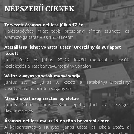
NÉPSZERŰ CIKKEK
Tervezett áramszünet lesz július 17-én
Hálózatbővítés miatt több oroszlányi címen szünetel az
áramszolgáltatás 8 és 15.30 között
Átszállással lehet vonattal utazni Oroszlány és Budapest
között
Július 9–12. és július 25–26. között módosul a vasúti
közlekedés a Tatabánya–Oroszlány vonalon
Változik egyes vonatok menetrendje
Június 27. és július 3. között a Tatabánya–Oroszlány
vasútvonalat is érinti a vágányzár
Másodfokú hőségriasztás lép életbe
Június 20-tól június 23-án éjfélig tart az országos
figyelmeztetés
Áramszünet lesz május 19-én több belvárosi címen
A karbantartás a Hunyadi János utcát, az Iskola utcát, a
Mészáros Lajos utcát, a Fürst Sándor utcát és a Szent István