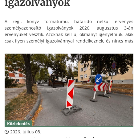
igazolványok
A régi, könyv formátumú, határidő nélkül érvényes
személyazonosító igazolványok 2026. augusztus 3-án
érvényüket vesztik. Azoknak kell új okmányt igényelniük, akik
csak ilyen személyi igazolvánnyal rendelkeznek, és nincs más
érvényes személyazonosságot igazoló hatósági igazolványuk.
Közlekedés
2026. július 08.