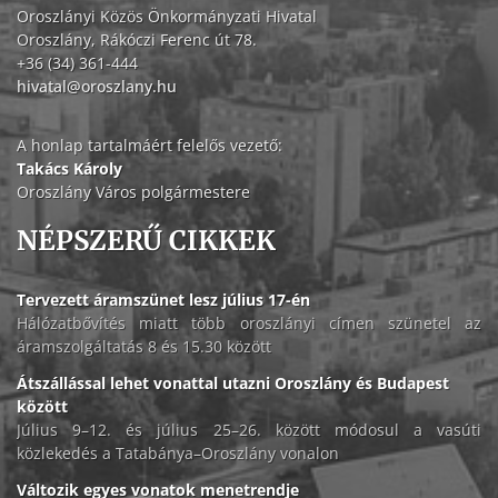
Oroszlányi Közös Önkormányzati Hivatal
Oroszlány, Rákóczi Ferenc út 78.
+36 (34) 361-444
hivatal@oroszlany.hu
A honlap tartalmáért felelős vezető:
Takács Károly
Oroszlány Város polgármestere
NÉPSZERŰ CIKKEK
Tervezett áramszünet lesz július 17-én
Hálózatbővítés miatt több oroszlányi címen szünetel az
áramszolgáltatás 8 és 15.30 között
Átszállással lehet vonattal utazni Oroszlány és Budapest
között
Július 9–12. és július 25–26. között módosul a vasúti
közlekedés a Tatabánya–Oroszlány vonalon
Változik egyes vonatok menetrendje