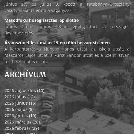
Június 27. és július 3. között a Tatabánya–Oroszlány
vasútvonalat is érinti a vágányzár
Másodfokú hőségriasztás lép életbe
Június 20-tól június 23-án éjfélig tart az országos
figyelmeztetés
Áramszünet lesz május 19-én több belvárosi címen
A karbantartás a Hunyadi János utcát, az Iskola utcát, a
Mészáros Lajos utcát, a Fürst Sándor utcát és a Szent István
tér 1. számot is érinti.
ARCHÍVUM
2026 augusztus (10)
2026 július (12)
2026 június (16)
2026 május (8)
2026 április (19)
2026 március (20)
2026 február (29)