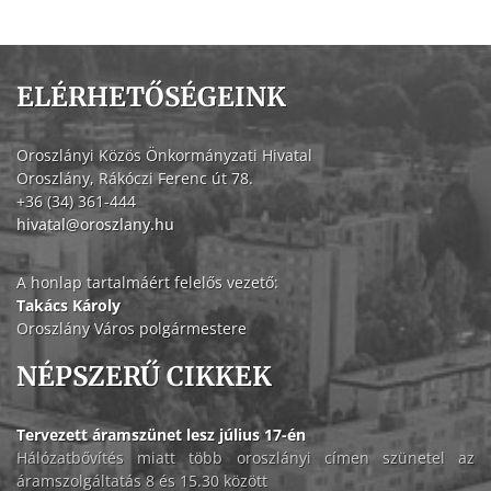
ELÉRHETŐSÉGEINK
Oroszlányi Közös Önkormányzati Hivatal
Oroszlány, Rákóczi Ferenc út 78.
+36 (34) 361-444
hivatal@oroszlany.hu
A honlap tartalmáért felelős vezető:
Takács Károly
Oroszlány Város polgármestere
NÉPSZERŰ CIKKEK
Tervezett áramszünet lesz július 17-én
Hálózatbővítés miatt több oroszlányi címen szünetel az
áramszolgáltatás 8 és 15.30 között