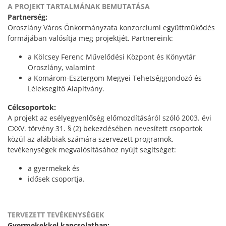
A PROJEKT TARTALMÁNAK BEMUTATÁSA
Partnerség:
Oroszlány Város Önkormányzata konzorciumi együttműködés
formájában valósítja meg projektjét. Partnereink:
a Kölcsey Ferenc Művelődési Központ és Könyvtár
Oroszlány, valamint
a Komárom-Esztergom Megyei Tehetséggondozó és
Léleksegítő Alapítvány.
Célcsoportok:
A projekt az esélyegyenlőség előmozdításáról szóló 2003. évi
CXXV. törvény 31. § (2) bekezdésében nevesített csoportok
közül az alábbiak számára szervezett programok,
tevékenységek megvalósításához nyújt segítséget:
a gyermekek és
idősek csoportja.
TERVEZETT TEVÉKENYSÉGEK
Gyermekekkel kapcsolatban: