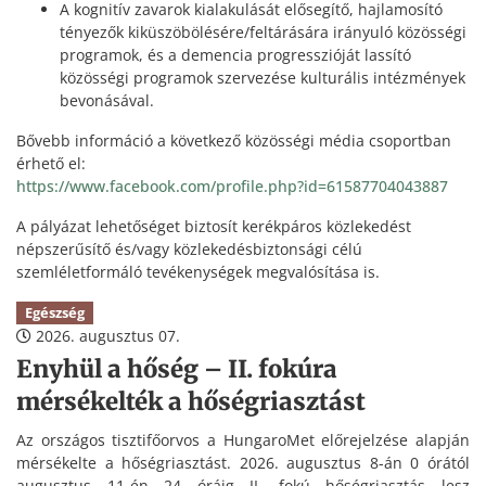
A kognitív zavarok kialakulását elősegítő, hajlamosító
tényezők kiküszöbölésére/feltárására irányuló közösségi
programok, és a demencia progresszióját lassító
közösségi programok szervezése kulturális intézmények
bevonásával.
Bővebb információ a következő közösségi média csoportban
érhető el:
https://www.facebook.com/profile.php?id=61587704043887
A pályázat lehetőséget biztosít kerékpáros közlekedést
népszerűsítő és/vagy közlekedésbiztonsági célú
szemléletformáló tevékenységek megvalósítása is.
Egészség
2026. augusztus 07.
Enyhül a hőség – II. fokúra
mérsékelték a hőségriasztást
Az országos tisztifőorvos a HungaroMet előrejelzése alapján
mérsékelte a hőségriasztást. 2026. augusztus 8-án 0 órától
augusztus 11-én 24 óráig II. fokú hőségriasztás lesz