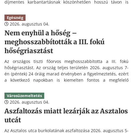
díjmentes karbantartásnak köszönhetően hosszú távon is
kedvezőbb üzemeltetést tesz lehetővé.
Egészség
2026. augusztus 04.
Nem enyhül a hőség –
meghosszabbították a III. fokú
hőségriasztást
Az országos tiszti főorvos meghosszabbította a III. fokú
hőségriasztást. Az ország teljes területén 2026. augusztus 7-
én (péntek) 24 óráig marad érvényben a figyelmeztetés, ezért
a következő napokban is kiemelten fontos a megfelelő
folyadékpótlás és a hőség elleni védekezés.
Városüzemeltetés
2026. augusztus 04.
Aszfaltozás miatt lezárják az Asztalos
utcát
Az Asztalos utca burkolatának aszfaltozása 2026. augusztus 5-