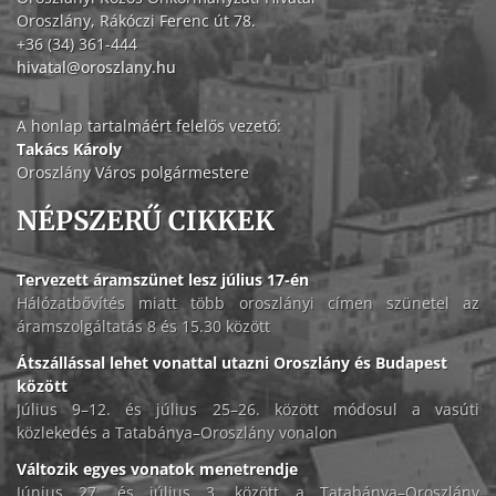
Oroszlány, Rákóczi Ferenc út 78.
+36 (34) 361-444
hivatal@oroszlany.hu
A honlap tartalmáért felelős vezető:
Takács Károly
Oroszlány Város polgármestere
NÉPSZERŰ CIKKEK
Tervezett áramszünet lesz július 17-én
Hálózatbővítés miatt több oroszlányi címen szünetel az
áramszolgáltatás 8 és 15.30 között
Átszállással lehet vonattal utazni Oroszlány és Budapest
között
Július 9–12. és július 25–26. között módosul a vasúti
közlekedés a Tatabánya–Oroszlány vonalon
Változik egyes vonatok menetrendje
Június 27. és július 3. között a Tatabánya–Oroszlány