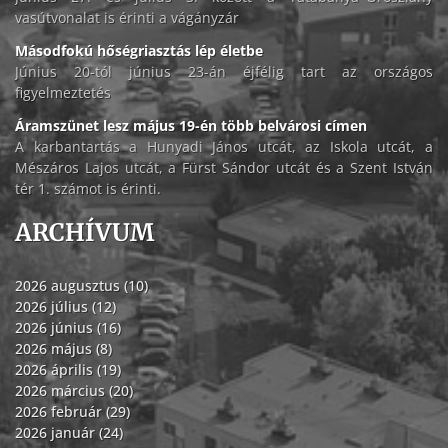
vasútvonalat is érinti a vágányzár
Másodfokú hőségriasztás lép életbe
Június 20-tól június 23-án éjfélig tart az országos
figyelmeztetés
Áramszünet lesz május 19-én több belvárosi címen
A karbantartás a Hunyadi János utcát, az Iskola utcát, a
Mészáros Lajos utcát, a Fürst Sándor utcát és a Szent István
tér 1. számot is érinti.
ARCHÍVUM
2026 augusztus (10)
2026 július (12)
2026 június (16)
2026 május (8)
2026 április (19)
2026 március (20)
2026 február (29)
2026 január (24)