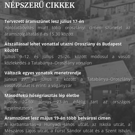
NÉPSZERŰ CIKKEK
Tervezett áramszünet lesz július 17-én
Hálózatbővítés miatt több oroszlányi címen szünetel az
áramszolgáltatás 8 és 15.30 között
Átszállással lehet vonattal utazni Oroszlány és Budapest
között
Július 9–12. és július 25–26. között módosul a vasúti
közlekedés a Tatabánya–Oroszlány vonalon
Változik egyes vonatok menetrendje
Június 27. és július 3. között a Tatabánya–Oroszlány
vasútvonalat is érinti a vágányzár
Másodfokú hőségriasztás lép életbe
Június 20-tól június 23-án éjfélig tart az országos
figyelmeztetés
Áramszünet lesz május 19-én több belvárosi címen
A karbantartás a Hunyadi János utcát, az Iskola utcát, a
Mészáros Lajos utcát, a Fürst Sándor utcát és a Szent István