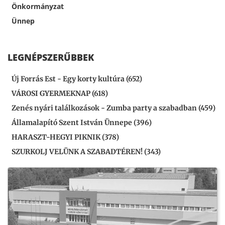
Önkormányzat
Ünnep
LEGNÉPSZERŰBBEK
Új Forrás Est - Egy korty kultúra (652)
VÁROSI GYERMEKNAP (618)
Zenés nyári találkozások - Zumba party a szabadban (459)
Államalapító Szent István Ünnepe (396)
HARASZT-HEGYI PIKNIK (378)
SZURKOLJ VELÜNK A SZABADTÉREN! (343)