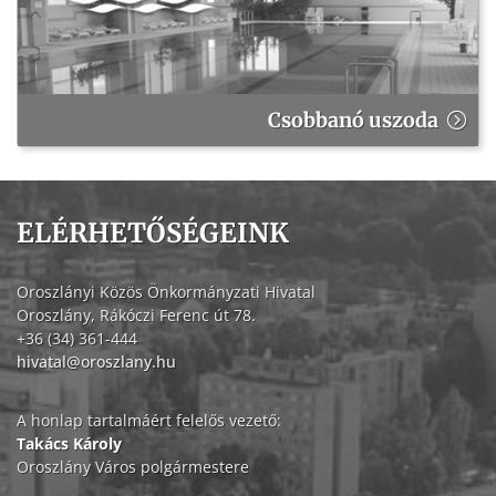
Csobbanó uszoda
ELÉRHETŐSÉGEINK
Oroszlányi Közös Önkormányzati Hivatal
Oroszlány, Rákóczi Ferenc út 78.
+36 (34) 361-444
hivatal@oroszlany.hu
A honlap tartalmáért felelős vezető:
Takács Károly
Oroszlány Város polgármestere