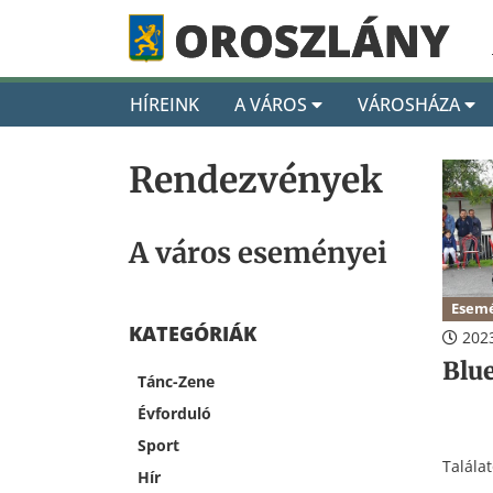
HÍREINK
A VÁROS
VÁROSHÁZA
Rendezvények
A város eseményei
Esem
KATEGÓRIÁK
2023
Blu
Tánc-Zene
Évforduló
Sport
Talála
Hír