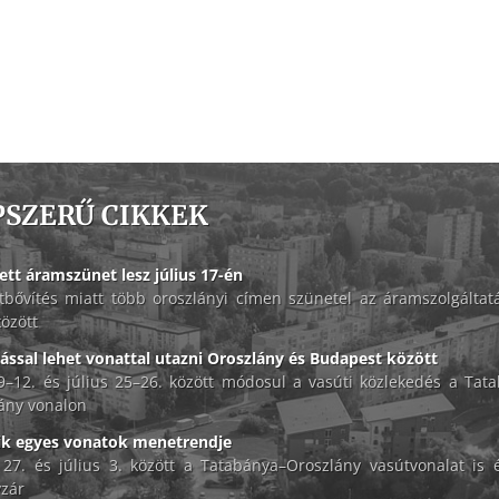
PSZERŰ CIKKEK
ett áramszünet lesz július 17-én
tbővítés miatt több oroszlányi címen szünetel az áramszolgáltat
között
lással lehet vonattal utazni Oroszlány és Budapest között
 9–12. és július 25–26. között módosul a vasúti közlekedés a Tat
ány vonalon
ik egyes vonatok menetrendje
 27. és július 3. között a Tatabánya–Oroszlány vasútvonalat is é
zár