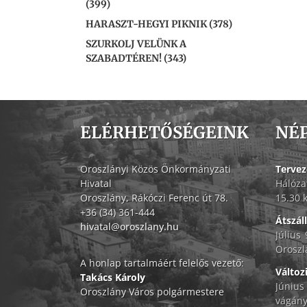
(399)
HARASZT-HEGYI PIKNIK (378)
SZURKOLJ VELÜNK A
SZABADTÉREN! (343)
ELÉRHETŐSÉGEINK
NÉ
Oroszlányi Közös Önkormányzati
Tervez
Hivatal
Hálóza
Oroszlány, Rákóczi Ferenc út 78.
15.30 
+36 (34) 361-444
Átszál
hivatal@oroszlany.hu
Július
Oroszl
A honlap tartalmáért felelős vezető:
Változ
Takács Károly
Június
Oroszlány Város polgármestere
vágány