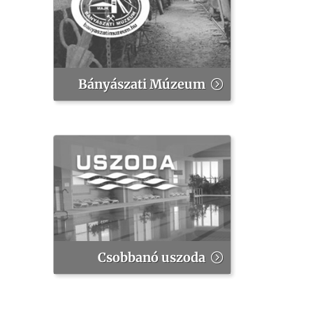
Bányászati Múzeum
Csobbanó uszoda