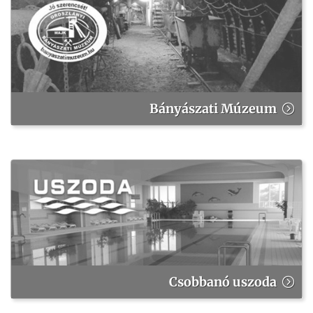
Bányászati Múzeum
Csobbanó uszoda