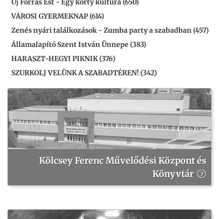
Új Forrás Est - Egy korty kultúra (650)
VÁROSI GYERMEKNAP (614)
Zenés nyári találkozások - Zumba party a szabadban (457)
Államalapító Szent István Ünnepe (383)
HARASZT-HEGYI PIKNIK (376)
SZURKOLJ VELÜNK A SZABADTÉREN! (342)
Kölcsey Ferenc Művelődési Központ és
Könyvtár