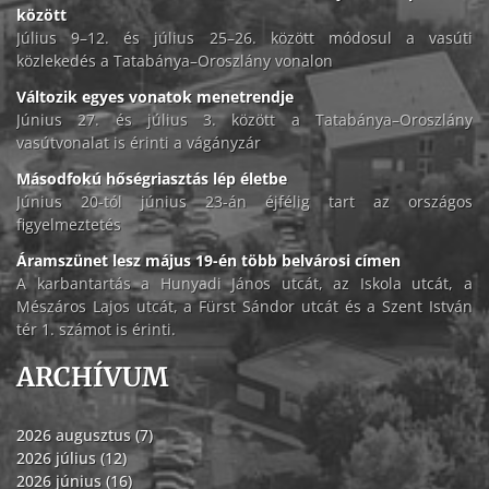
között
Július 9–12. és július 25–26. között módosul a vasúti
közlekedés a Tatabánya–Oroszlány vonalon
Változik egyes vonatok menetrendje
Június 27. és július 3. között a Tatabánya–Oroszlány
vasútvonalat is érinti a vágányzár
Másodfokú hőségriasztás lép életbe
Június 20-tól június 23-án éjfélig tart az országos
figyelmeztetés
Áramszünet lesz május 19-én több belvárosi címen
A karbantartás a Hunyadi János utcát, az Iskola utcát, a
Mészáros Lajos utcát, a Fürst Sándor utcát és a Szent István
tér 1. számot is érinti.
ARCHÍVUM
2026 augusztus (7)
2026 július (12)
2026 június (16)