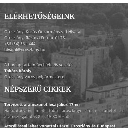
ELÉRHETŐSÉGEINK
Oroszlányi Közös Önkormányzati Hivatal
Oroszlány, Rákóczi Ferenc út 78.
+36 (34) 361-444
hivatal@oroszlany.hu
A honlap tartalmáért felelős vezető:
Takács Károly
Oroszlány Város polgármestere
NÉPSZERŰ CIKKEK
Tervezett áramszünet lesz július 17-én
Hálózatbővítés miatt több oroszlányi címen szünetel az
áramszolgáltatás 8 és 15.30 között
Átszállással lehet vonattal utazni Oroszlány és Budapest