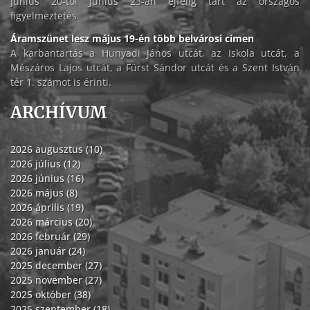
Június 20-tól június 23-án éjfélig tart az országos
figyelmeztetés
Áramszünet lesz május 19-én több belvárosi címen
A karbantartás a Hunyadi János utcát, az Iskola utcát, a
Mészáros Lajos utcát, a Fürst Sándor utcát és a Szent István
tér 1. számot is érinti.
ARCHÍVUM
2026 augusztus (10)
2026 július (12)
2026 június (16)
2026 május (8)
2026 április (19)
2026 március (20)
2026 február (29)
2026 január (24)
2025 december (27)
2025 november (27)
2025 október (38)
2025 szeptember (18)