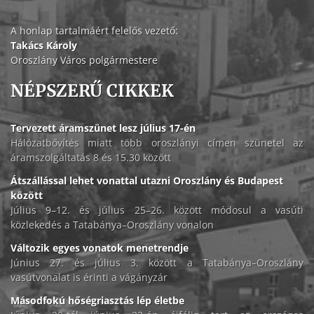
A honlap tartalmáért felelős vezető:
Takács Károly
Oroszlány Város polgármestere
NÉPSZERŰ CIKKEK
Tervezett áramszünet lesz július 17-én
Hálózatbővítés miatt több oroszlányi címen szünetel az
áramszolgáltatás 8 és 15.30 között
Átszállással lehet vonattal utazni Oroszlány és Budapest
között
Július 9–12. és július 25–26. között módosul a vasúti
közlekedés a Tatabánya–Oroszlány vonalon
Változik egyes vonatok menetrendje
Június 27. és július 3. között a Tatabánya–Oroszlány
vasútvonalat is érinti a vágányzár
Másodfokú hőségriasztás lép életbe