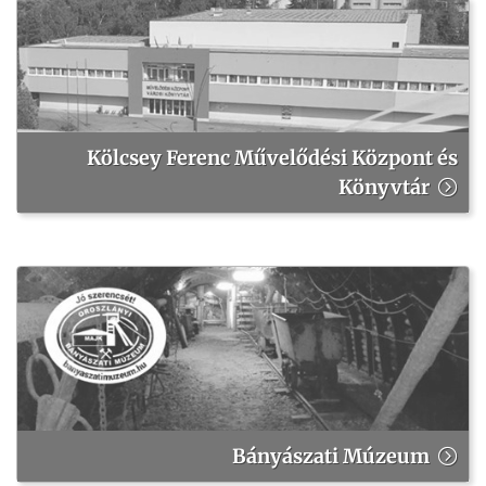
Kölcsey Ferenc Művelődési Központ és
Könyvtár
Bányászati Múzeum