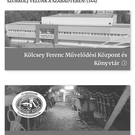
SZURKOLJ VELÜNK A SZABADTÉREN! (344)
Kölcsey Ferenc Művelődési Központ és
Könyvtár