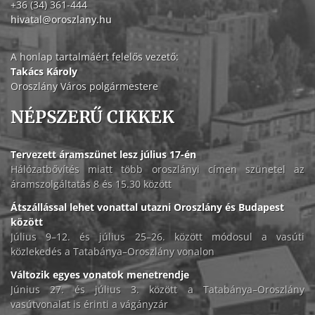
+36 (34) 361-444
hivatal@oroszlany.hu
A honlap tartalmáért felelős vezető:
Takács Károly
Oroszlány Város polgármestere
NÉPSZERŰ CIKKEK
Tervezett áramszünet lesz július 17-én
Hálózatbővítés miatt több oroszlányi címen szünetel az
áramszolgáltatás 8 és 15.30 között
Átszállással lehet vonattal utazni Oroszlány és Budapest
között
Július 9–12. és július 25–26. között módosul a vasúti
közlekedés a Tatabánya–Oroszlány vonalon
Változik egyes vonatok menetrendje
Június 27. és július 3. között a Tatabánya–Oroszlány
vasútvonalat is érinti a vágányzár