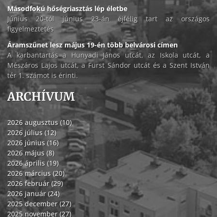
Másodfokú hőségriasztás lép életbe
Június 20-tól június 23-án éjfélig tart az országos
figyelmeztetés
Áramszünet lesz május 19-én több belvárosi címen
A karbantartás a Hunyadi János utcát, az Iskola utcát, a
Mészáros Lajos utcát, a Fürst Sándor utcát és a Szent István
tér 1. számot is érinti.
ARCHÍVUM
2026 augusztus (10)
2026 július (12)
2026 június (16)
2026 május (8)
2026 április (19)
2026 március (20)
2026 február (29)
2026 január (24)
2025 december (27)
2025 november (27)