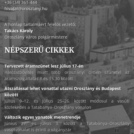
+36 (34) 361-444
hivatal@oroszlany.hu
A honlap tartalmáért felelős vezető:
Takács Károly
Oroszlány Város polgármestere
NÉPSZERŰ CIKKEK
Tervezett áramszünet lesz július 17-én
Hálózatbővítés miatt több oroszlányi címen szünetel az
áramszolgáltatás 8 és 15.30 között
Átszállással lehet vonattal utazni Oroszlány és Budapest
között
Július 9–12. és július 25–26. között módosul a vasúti
közlekedés a Tatabánya–Oroszlány vonalon
Változik egyes vonatok menetrendje
Június 27. és július 3. között a Tatabánya–Oroszlány
vasútvonalat is érinti a vágányzár