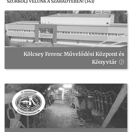
SZURKOLJ VELÜNK A SZABADTÉREN! (343)
Kölcsey Ferenc Művelődési Központ és
Könyvtár