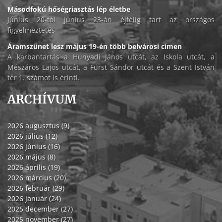
Másodfokú hőségriasztás lép életbe
Június 20-tól június 23-án éjfélig tart az országos
figyelmeztetés
Áramszünet lesz május 19-én több belvárosi címen
A karbantartás a Hunyadi János utcát, az Iskola utcát, a
Mészáros Lajos utcát, a Fürst Sándor utcát és a Szent István
tér 1. számot is érinti.
ARCHÍVUM
2026 augusztus (9)
2026 július (12)
2026 június (16)
2026 május (8)
2026 április (19)
2026 március (20)
2026 február (29)
2026 január (24)
2025 december (27)
2025 november (27)