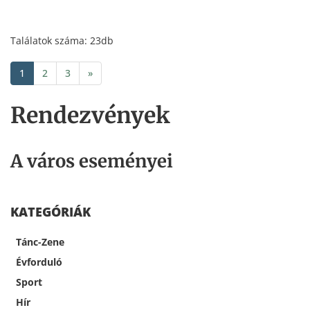
Találatok száma: 23db
1
2
3
»
Rendezvények
A város eseményei
KATEGÓRIÁK
Tánc-Zene
Évforduló
Sport
Hír