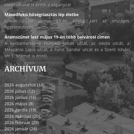
vasútvonalat is érinti a vágányzár
Másodfokú hőségriasztás lép életbe
Június 20-tól június 23-án éjfélig tart az országos
figyelmeztetés
Áramszünet lesz május 19-én több belvárosi címen
A karbantartás a Hunyadi János utcát, az Iskola utcát, a
Mészáros Lajos utcát, a Fürst Sándor utcát és a Szent István
tér 1. számot is érinti.
ARCHÍVUM
2026 augusztus (10)
2026 július (12)
2026 június (16)
2026 május (8)
2026 április (19)
2026 március (20)
2026 február (29)
2026 január (24)