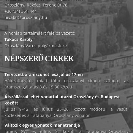
Oroszlány, Rákóczi Ferenc út 78.
+36 (34) 361-444
hivatal@oroszlany.hu
A honlap tartalmáért felelős vezető:
Takács Károly
Oroszlány Város polgármestere
NÉPSZERŰ CIKKEK
Tervezett áramszünet lesz július 17-én
Hálózatbővítés miatt több oroszlányi címen szünetel az
áramszolgáltatás 8 és 15.30 között
Átszállással lehet vonattal utazni Oroszlány és Budapest
között
Július 9–12. és július 25–26. között módosul a vasúti
közlekedés a Tatabánya–Oroszlány vonalon
Változik egyes vonatok menetrendje
Június 27. és július 3. között a Tatabánya–Oroszlány