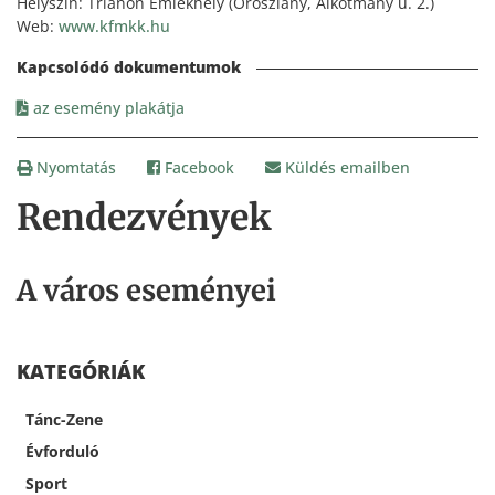
Helyszín: Trianon Emlékhely (Oroszlány, Alkotmány u. 2.)
Web:
www.kfmkk.hu
az esemény plakátja
Nyomtatás
Facebook
Küldés emailben
Rendezvények
A város eseményei
KATEGÓRIÁK
Tánc-Zene
Évforduló
Sport