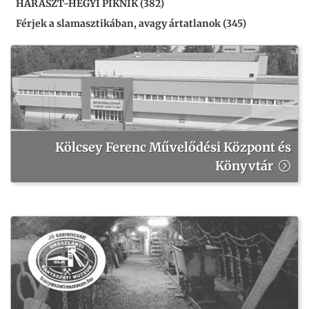
HARASZT-HEGYI PIKNIK (382)
Férjek a slamasztikában, avagy ártatlanok (345)
Kölcsey Ferenc Művelődési Központ és
Könyvtár