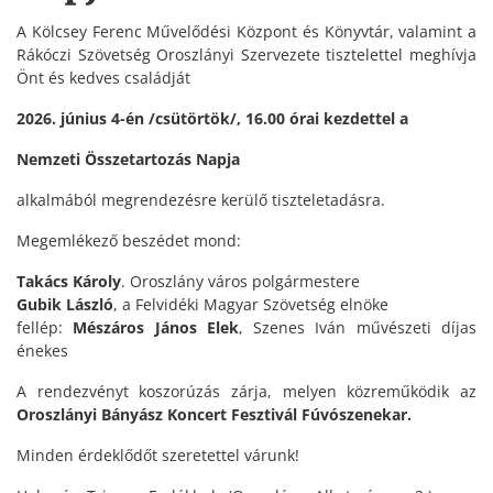
A Kölcsey Ferenc Művelődési Központ és Könyvtár, valamint a
Rákóczi Szövetség Oroszlányi Szervezete tisztelettel meghívja
Önt és kedves családját
2026. június 4-én /csütörtök/, 16.00 órai kezdettel a
Nemzeti Összetartozás Napja
alkalmából megrendezésre kerülő tiszteletadásra.
Megemlékező beszédet mond:
Takács Károly
. Oroszlány város polgármestere
Gubik László
, a Felvidéki Magyar Szövetség elnöke
fellép:
Mészáros János Elek
, Szenes Iván művészeti díjas
énekes
A rendezvényt koszorúzás zárja, melyen közreműködik az
Oroszlányi Bányász Koncert Fesztivál Fúvószenekar.
Minden érdeklődőt szeretettel várunk!