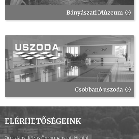
Bányászati Múzeum
Csobbanó uszoda
ELÉRHETŐSÉGEINK
Oroszlányi Közös Önkormányzati Hivatal