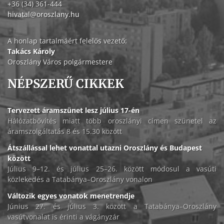
+36 (34) 361-444
hivatal@oroszlany.hu
A honlap tartalmáért felelős vezető:
Takács Károly
Oroszlány Város polgármestere
NÉPSZERŰ CIKKEK
Tervezett áramszünet lesz július 17-én
Hálózatbővítés miatt több oroszlányi címen szünetel az
áramszolgáltatás 8 és 15.30 között
Átszállással lehet vonattal utazni Oroszlány és Budapest
között
Július 9–12. és július 25–26. között módosul a vasúti
közlekedés a Tatabánya–Oroszlány vonalon
Változik egyes vonatok menetrendje
Június 27. és július 3. között a Tatabánya–Oroszlány
vasútvonalat is érinti a vágányzár