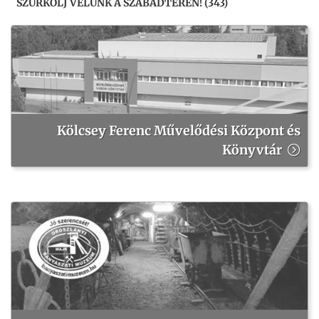
SZURKOLJ VELÜNK A SZABADTÉREN! (343)
Kölcsey Ferenc Művelődési Központ és
Könyvtár