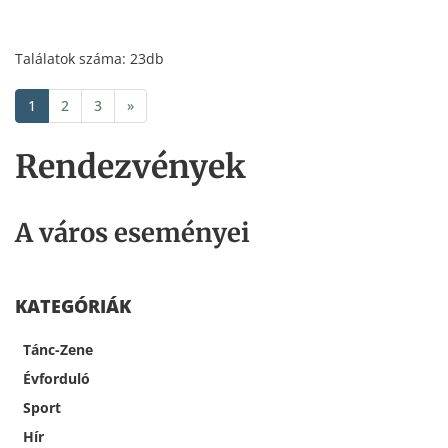
Találatok száma: 23db
1
2
3
»
Rendezvények
A város eseményei
KATEGÓRIÁK
Tánc-Zene
Évforduló
Sport
Hír