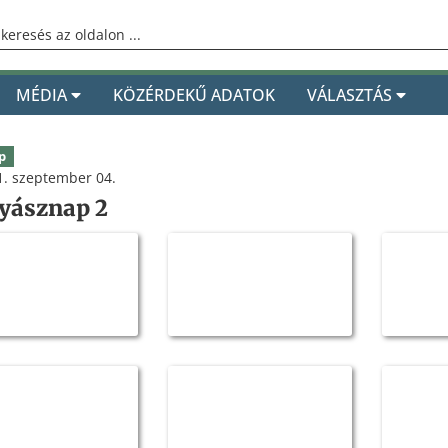
MÉDIA
KÖZÉRDEKŰ ADATOK
VÁLASZTÁS
p
. szeptember 04.
yásznap 2