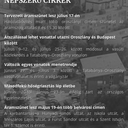
NÉPSZERŰ CIKKEK
Tervezett áramszünet lesz július 17-én
Hálózatbővítés miatt több oroszlányi címen szünetel az
áramszolgáltatás 8 és 15.30 között
Átszállással lehet vonattal utazni Oroszlány és Budapest
között
Július 9–12. és július 25–26. között módosul a vasúti
közlekedés a Tatabánya–Oroszlány vonalon
Változik egyes vonatok menetrendje
Június 27. és július 3. között a Tatabánya–Oroszlány
vasútvonalat is érinti a vágányzár
Másodfokú hőségriasztás lép életbe
Június 20-tól június 23-án éjfélig tart az országos
figyelmeztetés
Áramszünet lesz május 19-én több belvárosi címen
A karbantartás a Hunyadi János utcát, az Iskola utcát, a
Mészáros Lajos utcát, a Fürst Sándor utcát és a Szent István
tér 1. számot is érinti.