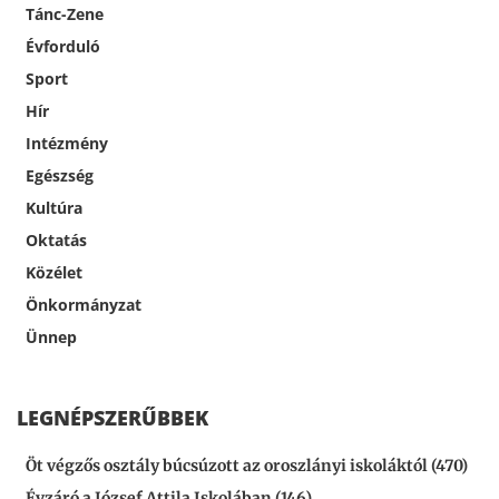
Tánc-Zene
Évforduló
Sport
Hír
Intézmény
Egészség
Kultúra
Oktatás
Közélet
Önkormányzat
Ünnep
LEGNÉPSZERŰBBEK
Öt végzős osztály búcsúzott az oroszlányi iskoláktól (470)
Évzáró a József Attila Iskolában (146)