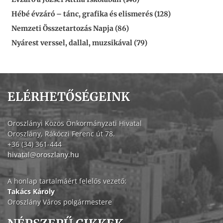
Hébé évzáró – tánc, grafika és elismerés (128)
Nemzeti Összetartozás Napja (86)
Nyárest verssel, dallal, muzsikával (79)
ELÉRHETŐSÉGEINK
Oroszlányi Közös Önkormányzati Hivatal
Oroszlány, Rákóczi Ferenc út 78.
+36 (34) 361-444
hivatal@oroszlany.hu
A honlap tartalmáért felelős vezető:
Takács Károly
Oroszlány Város polgármestere