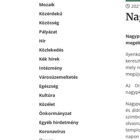
Mozaik
2021
Na
Közérdekű
Közösség
Pályázat
Nagyp
Hír
megelő
Közlekedés
Ilyenk
Kék hírek
keresz
mely n
Intézmény
megúju
Városüzemeltetés
Az Or
Egészség
nagypé
Kultúra
Nagypé
Közélet
és áld
Önkormányzat
szimbo
Egyéb hirdetmény
olvas
templo
Koronavírus
napon 