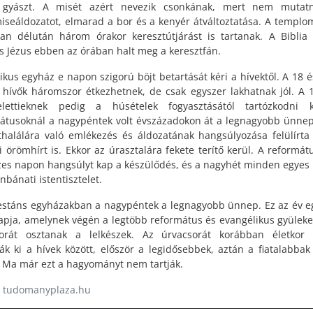
t gyászt. A misét azért nevezik csonkának, mert nem mutat
iseáldozatot, elmarad a bor és a kenyér átváltoztatása. A templ
ban délután három órakor keresztútjárást is tartanak. A Biblia 
s Jézus ebben az órában halt meg a keresztfán.
likus egyház e napon szigorú böjt betartását kéri a hívektől. A 18 é
i hívők háromszor étkezhetnek, de csak egyszer lakhatnak jól. A 
elettieknek pedig a húsételek fogyasztásától tartózkodni k
átusoknál a nagypéntek volt évszázadokon át a legnagyobb ünnep
thalálára való emlékezés és áldozatának hangsúlyozása felülírt
i örömhírt is. Ekkor az úrasztalára fekete terítő kerül. A reformát
zes napon hangsúlyt kap a készülődés, és a nagyhét minden egyes
nbánati istentisztelet.
estáns egyházakban a nagypéntek a legnagyobb ünnep. Ez az év e
napja, amelynek végén a legtöbb református és evangélikus gyülek
orát osztanak a lelkészek. Az úrvacsorát korábban életkor 
ták ki a hívek között, először a legidősebbek, aztán a fiatalabbak
. Ma már ezt a hagyományt nem tartják.
: tudomanyplaza.hu