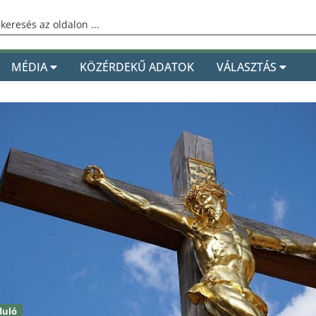
MÉDIA
KÖZÉRDEKŰ ADATOK
VÁLASZTÁS
duló