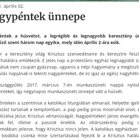
. április 02.
gypéntek ünnepe
éntek a húsvétot, a legrégibb és legnagyobb keresztény ü
ző szent három nap egyike, mely idén április 2-ára esik.
or a keresztény világ Krisztus szenvedéseire és keresztre feszí
thalálára emlékezik. E jeles nap a protestáns egyház legnagyobb 
áluk nem csupán gyásznap, ugyanis a népi hagyomány a megtiszt
lás napjának is tekinti nagypénteket, de ez igaz az egész nagyhétre
szággyűlés 2017. március 7-én munkaszüneti nappá nyilván
nteket, így négynapos munkaszüneti ünnepé vált a húsvét.
nteken a szentmise a katolikus liturgiában elmarad. Helyette igeli
ozást tartanak a templomban, a pap pedig piros miseruhát visel, e
lizálva Jézus Krisztus vértanúságát. Nagypénteken János evangél
nak fel, illetve a passiót éneklik. Az oltárszekrény pedig 
mokban jelezve, hogy Krisztus nincs jelen. A katolikus egyházban
továbbá csonka mise szertartásával fejezik ki a Krisztus halála