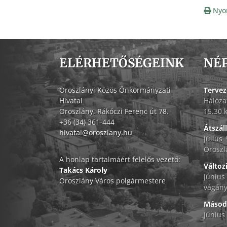
Nyo
ELÉRHETŐSÉGEINK
NÉ
Oroszlányi Közös Önkormányzati
Tervez
Hivatal
Hálóza
Oroszlány, Rákóczi Ferenc út 78.
15.30 
+36 (34) 361-444
Átszál
hivatal@oroszlany.hu
Július
Oroszl
A honlap tartalmáért felelős vezető:
Változ
Takács Károly
Június
Oroszlány Város polgármestere
vágány
Másodf
Június 