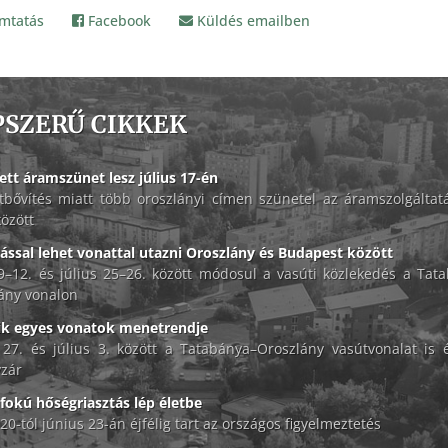
mtatás
Facebook
Küldés emailben
PSZERŰ CIKKEK
ett áramszünet lesz július 17-én
tbővítés miatt több oroszlányi címen szünetel az áramszolgáltat
között
lással lehet vonattal utazni Oroszlány és Budapest között
 9–12. és július 25–26. között módosul a vasúti közlekedés a Tat
ány vonalon
ik egyes vonatok menetrendje
 27. és július 3. között a Tatabánya–Oroszlány vasútvonalat is é
zár
okú hőségriasztás lép életbe
20-tól június 23-án éjfélig tart az országos figyelmeztetés