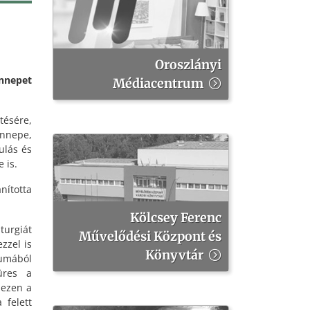
Oroszlányi
nnepet
Médiacentrum
tésére,
ünnepe,
ulás és
 is.
ította
Kölcsey Ferenc
turgiát
Művelődési Központ és
zzel is
Könyvtár
iumából
üres a
 ezen a
 felett