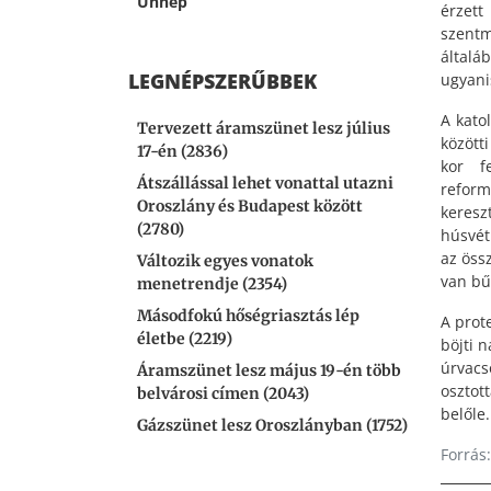
Ünnep
érzet
szentm
általá
LEGNÉPSZERŰBBEK
ugyani
A kato
Tervezett áramszünet lesz július
között
17-én (2836)
kor f
Átszállással lehet vonattal utazni
reform
Oroszlány és Budapest között
keresz
(2780)
húsvét
az öss
Változik egyes vonatok
van bű
menetrendje (2354)
Másodfokú hőségriasztás lép
A prot
életbe (2219)
böjti 
úrvacs
Áramszünet lesz május 19-én több
osztot
belvárosi címen (2043)
belőle
Gázszünet lesz Oroszlányban (1752)
Forrás