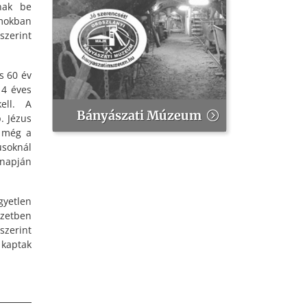
nak be
omokban
szerint
s 60 év
14 éves
ell. A
Bányászati Múzeum
. Jézus
a még a
usoknál
 napján
gyetlen
ezetben
szerint
 kaptak