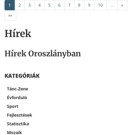
1
2
3
4
5
6
7
8
9
10
…
»
»»
Hírek
Hírek Oroszlányban
KATEGÓRIÁK
Tánc-Zene
Évforduló
Sport
Fejlesztések
Statisztika
Mozaik