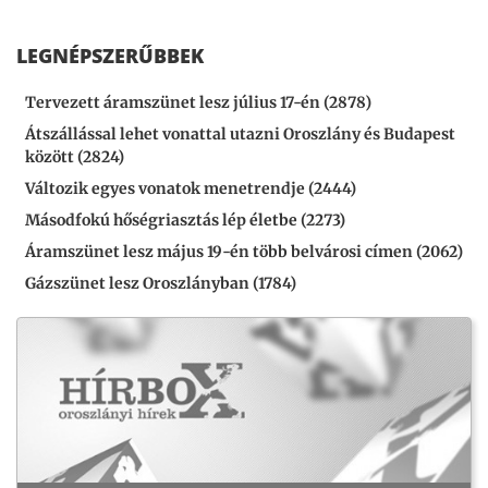
LEGNÉPSZERŰBBEK
Tervezett áramszünet lesz július 17-én (2878)
Átszállással lehet vonattal utazni Oroszlány és Budapest
között (2824)
Változik egyes vonatok menetrendje (2444)
Másodfokú hőségriasztás lép életbe (2273)
Áramszünet lesz május 19-én több belvárosi címen (2062)
Gázszünet lesz Oroszlányban (1784)