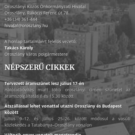
Oroszlányi Közös Önkormányzati Hivatal
Oroszlány, Rákóczi Ferenc út 78.
+36 (34) 361-444
hivatal@oroszlany.hu
A honlap tartalmáért felelős vezető:
Takács Károly
Oroszlány Város polgármestere
NÉPSZERŰ CIKKEK
Tervezett áramszünet lesz július 17-én
Hálózatbővítés miatt több oroszlányi címen szünetel az
áramszolgáltatás 8 és 15.30 között
Átszállással lehet vonattal utazni Oroszlány és Budapest
között
Július 9–12. és július 25–26. között módosul a vasúti
közlekedés a Tatabánya–Oroszlány vonalon
Változik egyes vonatok menetrendje