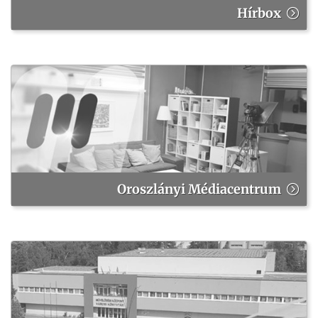
Hírbox
Oroszlányi Médiacentrum