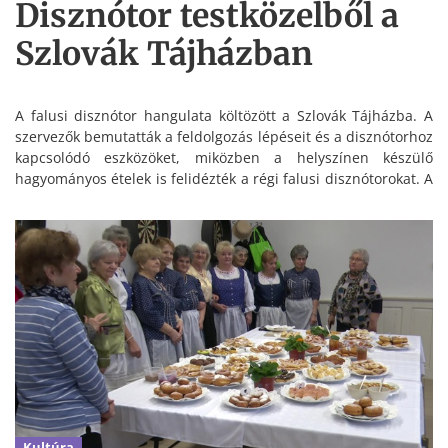
Disznótor testközelből a
Szlovák Tájházban
A falusi disznótor hangulata költözött a Szlovák Tájházba. A
szervezők bemutatták a feldolgozás lépéseit és a disznótorhoz
kapcsolódó eszközöket, miközben a helyszínen készülő
hagyományos ételek is felidézték a régi falusi disznótorokat. A
program a fiataloknak szólt, akik élményszerűen
ismerkedhettek meg a népi hagyományokkal, mindezt
testközelből követve.
Kultúra