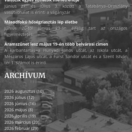
Június 27. és július 3. között a Tatabánya–Oroszlány
vasútvonalat is érinti a vágányzár
Másodfokú hőségriasztás lép életbe
Június 20-tól június 23-án éjfélig tart az országos
figyelmeztetés
Áramszünet lesz május 19-én több belvárosi címen
A karbantartás a Hunyadi János utcát, az Iskola utcát, a
Mészáros Lajos utcát, a Fürst Sándor utcát és a Szent István
tér 1. számot is érinti.
ARCHÍVUM
2026 augusztus (10)
2026 július (12)
2026 június (16)
2026 május (8)
2026 április (19)
2026 március (20)
2026 február (29)