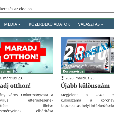
MÉDIA
KÖZÉRDEKŰ ADATOK
VÁLASZTÁS
avírus
Koronavírus
. március 23.
2020. március 23.
adj otthon!
Újabb különszám
lány Város Önkormányzata a
Megjelent a 2840 má
navírus elterjedésének
különszáma a koronavír
előzése, illetve
kapcsolatos helyi intézkedésekr
kezményeinek elhárítása