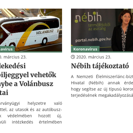
ben felhívást tett közzé.
avírus
Koronavírus
. március 23.
2020. március 23.
lekedési
Nébih tájékoztató
iljeggyel vehetők
A Nemzeti Élelmiszerlánc-biz
nybe a Volánbusz
Hivatal (Nébih) annak érde
hogy segítse az új típusú koro
tai
terjedésének megakadályozásá
új intézkedést is bevezetett. A
ványügyi helyzetre való
szakemberei többek között te
ettel, az utasok és az autóbusz-
tájékoztatókat készítenek, v
ők védelmében hozott új,
támogató szemlékkel seg
ívüli intézkedés értelmében
vállalkozások biztonságos műk
us 23-tól készpénzmentessé