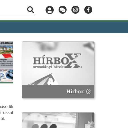
Hírbox
sodik
ussal
ől.