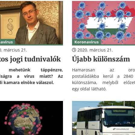
 a jegyvásárlás a Volánbusz
nnyi járatán. Március 25-én,
án üzemkezdettől pedig a
üneti menetrend lép érvénybe
zágos, regionális és elővárosi
szjáratokon is.
avírus
Koronavírus
. március 21.
2020. március 21.
os jogi tudnivalók
Újabb különszám
r mehetünk táppénzre,
Hamarosan az orosz
dságra a vírus miatt? Az
postaládákba kerül a 2840
i kamara elnöke válaszol.
különszáma, melyből előzet
egy oldal látható.