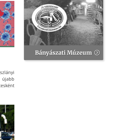
Bányászati Múzeum
lányi
 újabb
esként