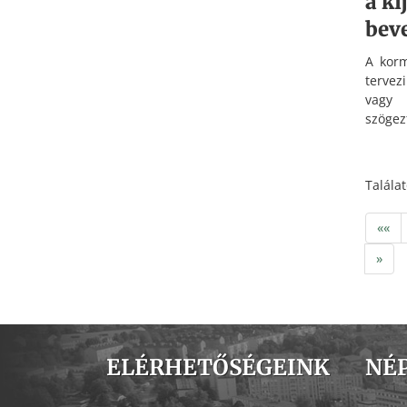
a ki
bev
A korm
tervez
vagy 
szögez
elleni
törzs 
csütö
Talála
Budap
««
»
ELÉRHETŐSÉGEINK
NÉ