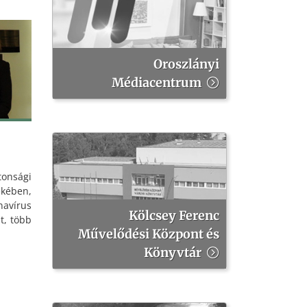
Oroszlányi
Médiacentrum
tonsági
kében,
navírus
Kölcsey Ferenc
t, több
Művelődési Központ és
 hivatal
matikus
Könyvtár
alamint
ítik a
ödését.