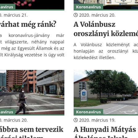
avírus
Koronavírus
. március 21.
2020. március 20.
várhat még ránk?
A Volánbusz
oroszlányi közlem
 koronavírus-járvány már
t világszerte, néhány nappal
A Volánbusz közleményt ad
t még az Egyesült Államok és az
honlapján az oroszlányi köz
t Királyság vezetése is úgy volt
közlekedést illetően.
rasztikus korlátozások nélkül is
kezelni ezt a helyzetet. Azóta
ét kormány kapcsolt: Nagy-
niában az iskolák bezárásánál
ak amellett, hogy felszólították
en év felettieket, maradjanak
 (és általában is ezt javasolják
enkinek), az Egyesült
avírus
Koronavírus
kban pedig a 10 főnél nagyobb
jövetelek elkerülését és
. március 20.
2020. március 19.
maradást javasolnak.
ábbra sem tervezik
A Hunyadi Mátyás