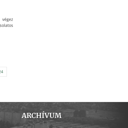
 végez
atos
24
ARCHÍVUM