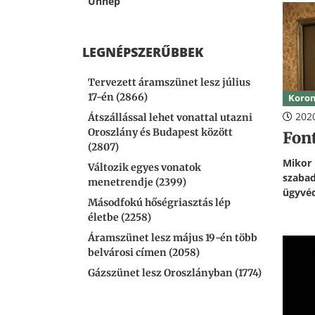
Ünnep
válik
valame
szerd
tansz
LEGNÉPSZERŰBBEK
az ors
autóbu
Tervezett áramszünet lesz július
17-én (2866)
Koron
2020
Átszállással lehet vonattal utazni
Oroszlány és Budapest között
Font
(2807)
Miko
Változik egyes vonatok
szaba
menetrendje (2399)
ügyvéd
Másodfokú hőségriasztás lép
életbe (2258)
Áramszünet lesz május 19-én több
belvárosi címen (2058)
Gázszünet lesz Oroszlányban (1774)