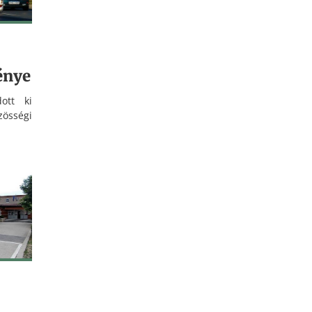
énye
ott ki
össégi