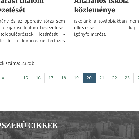
járási tilalom
Általános Iskola
ezetését
közleménye
ány és az operatív törzs sem
Iskolánk a továbbiakban nem
i a kijárási tilalom bevezetését
étkezéssel kapcsol
településrészek lezárását -
igényfelmérést.
te le a koronavírus-fertőzés
 védekezésért felelős operatív
ügyeleti központjának vezetője a
rtöki sajtótájékoztatón,
tok száma: 232db
esten.
«
…
15
16
17
18
19
20
21
22
23
PSZERŰ CIKKEK