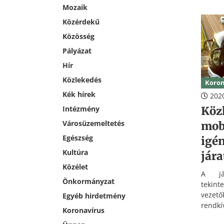
érdeké
Mozaik
Közérdekű
Közösség
Pályázat
Hír
Közlekedés
Koron
Kék hírek
2020
Köz
Intézmény
Városüzemeltetés
mob
Egészség
igé
Kultúra
jára
Közélet
A jár
Önkormányzat
tekint
vezet
Egyéb hirdetmény
rendk
Koronavírus
márci