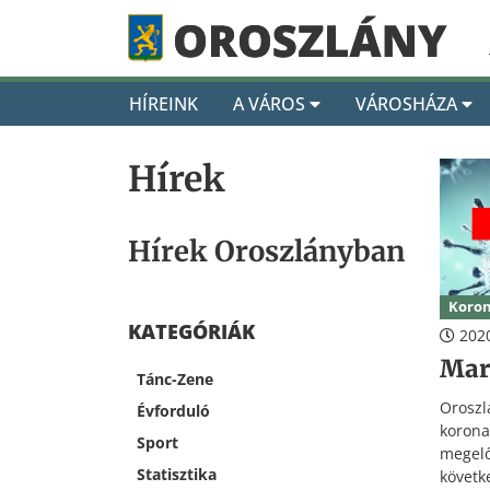
HÍREINK
A VÁROS
VÁROSHÁZA
Hírek
Hírek Oroszlányban
Koron
KATEGÓRIÁK
2020
Mar
Tánc-Zene
Orosz
Évforduló
koro
Sport
meg
Statisztika
követ