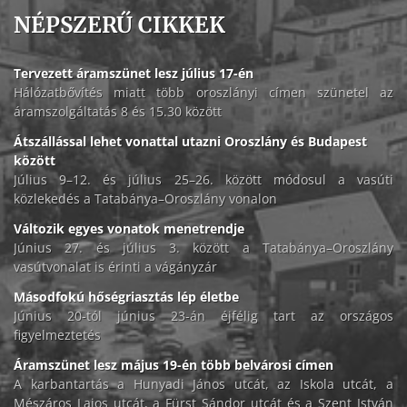
NÉPSZERŰ CIKKEK
Tervezett áramszünet lesz július 17-én
Hálózatbővítés miatt több oroszlányi címen szünetel az
áramszolgáltatás 8 és 15.30 között
Átszállással lehet vonattal utazni Oroszlány és Budapest
között
Július 9–12. és július 25–26. között módosul a vasúti
közlekedés a Tatabánya–Oroszlány vonalon
Változik egyes vonatok menetrendje
Június 27. és július 3. között a Tatabánya–Oroszlány
vasútvonalat is érinti a vágányzár
Másodfokú hőségriasztás lép életbe
Június 20-tól június 23-án éjfélig tart az országos
figyelmeztetés
Áramszünet lesz május 19-én több belvárosi címen
A karbantartás a Hunyadi János utcát, az Iskola utcát, a
Mészáros Lajos utcát, a Fürst Sándor utcát és a Szent István