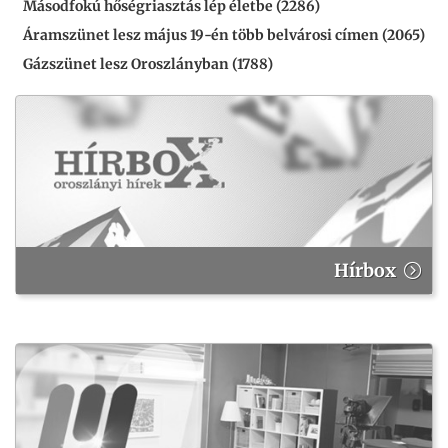
Másodfokú hőségriasztás lép életbe (2286)
Áramszünet lesz május 19-én több belvárosi címen (2065)
Gázszünet lesz Oroszlányban (1788)
Hírbox