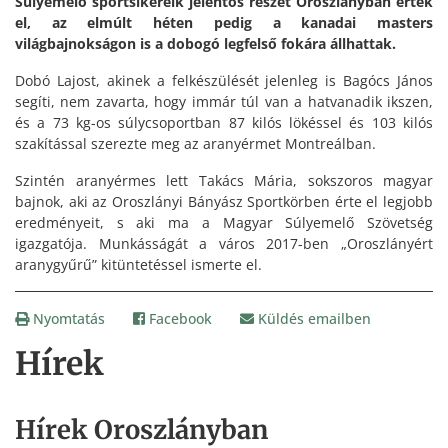
Súlyemelő sportsikereik jelentős részét Oroszlányban érték
el, az elmúlt héten pedig a kanadai masters
világbajnokságon is a dobogó legfelső fokára állhattak.
Dobó Lajost, akinek a felkészülését jelenleg is Bagócs János
segíti, nem zavarta, hogy immár túl van a hatvanadik ikszen,
és a 73 kg-os súlycsoportban 87 kilós lökéssel és 103 kilós
szakítással szerezte meg az aranyérmet Montreálban.
Szintén aranyérmes lett Takács Mária, sokszoros magyar
bajnok, aki az Oroszlányi Bányász Sportkörben érte el legjobb
eredményeit, s aki ma a Magyar Súlyemelő Szövetség
igazgatója. Munkásságát a város 2017-ben „Oroszlányért
aranygyűrű” kitüntetéssel ismerte el.
Nyomtatás
Facebook
Küldés emailben
Hírek
Hírek Oroszlányban