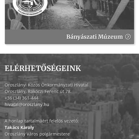
Bányászati Múzeum
ELÉRHETŐSÉGEINK
Oroszlányi Közös Önkormányzati Hivatal
Oroszlány, Rákóczi Ferenc út 78.
+36 (34) 361-444
hivatal@oroszlany.hu
A honlap tartalmáért felelős vezető:
Takács Károly
Oroszlány Város polgármestere