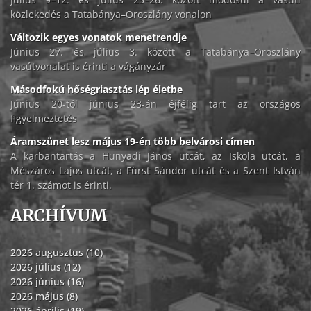
közlekedés a Tatabánya–Oroszlány vonalon
Változik egyes vonatok menetrendje
Június 27. és július 3. között a Tatabánya–Oroszlány
vasútvonalat is érinti a vágányzár
Másodfokú hőségriasztás lép életbe
Június 20-tól június 23-án éjfélig tart az országos
figyelmeztetés
Áramszünet lesz május 19-én több belvárosi címen
A karbantartás a Hunyadi János utcát, az Iskola utcát, a
Mészáros Lajos utcát, a Fürst Sándor utcát és a Szent István
tér 1. számot is érinti.
ARCHÍVUM
2026 augusztus (10)
2026 július (12)
2026 június (16)
2026 május (8)
2026 április (19)