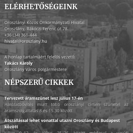
ELÉRHETŐSÉGEINK
Oroszlányi Közös Önkormányzati Hivatal
Oroszlány, Rákóczi Ferenc út 78.
+36 (34) 361-444
hivatal@oroszlany.hu
A honlap tartalmáért felelős vezető:
Takács Károly
Oroszlány Város polgármestere
NÉPSZERŰ CIKKEK
Tervezett áramszünet lesz július 17-én
Hálózatbővítés miatt több oroszlányi címen szünetel az
áramszolgáltatás 8 és 15.30 között
Átszállással lehet vonattal utazni Oroszlány és Budapest
között
Július 9–12. és július 25–26. között módosul a vasúti