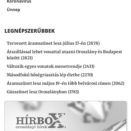
Koronavírus
Ünnep
LEGNÉPSZERŰBBEK
Tervezett áramszünet lesz július 17-én (2878)
Átszállással lehet vonattal utazni Oroszlány és Budapest
között (2821)
Változik egyes vonatok menetrendje (2433)
Másodfokú hőségriasztás lép életbe (2270)
Áramszünet lesz május 19-én több belvárosi címen (2062)
Gázszünet lesz Oroszlányban (1783)