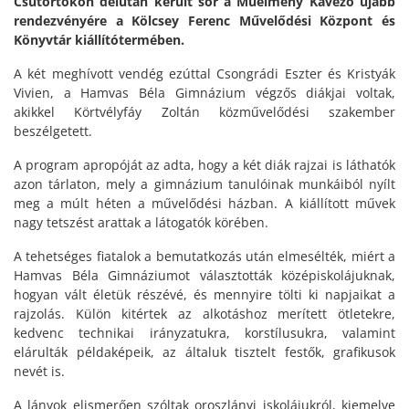
Csütörtökön délután került sor a Műélmény Kávézó újabb
rendezvényére a Kölcsey Ferenc Művelődési Központ és
Könyvtár kiállítótermében.
A két meghívott vendég ezúttal Csongrádi Eszter és Kristyák
Vivien, a Hamvas Béla Gimnázium végzős diákjai voltak,
akikkel Körtvélyfáy Zoltán közművelődési szakember
beszélgetett.
A program apropóját az adta, hogy a két diák rajzai is láthatók
azon tárlaton, mely a gimnázium tanulóinak munkáiból nyílt
meg a múlt héten a művelődési házban. A kiállított művek
nagy tetszést arattak a látogatók körében.
A tehetséges fiatalok a bemutatkozás után elmesélték, miért a
Hamvas Béla Gimnáziumot választották középiskolájuknak,
hogyan vált életük részévé, és mennyire tölti ki napjaikat a
rajzolás. Külön kitértek az alkotáshoz merített ötletekre,
kedvenc technikai irányzatukra, korstílusukra, valamint
elárulták példaképeik, az általuk tisztelt festők, grafikusok
nevét is.
A lányok elismerően szóltak oroszlányi iskolájukról, kiemelve