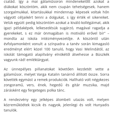
család. Így a mai gálaműsoron mindenekelőtt azokat a
diákokat köszöntöm, akik nem csupán tehetségesek, hanem
szorgalmukkal, kitartásukkal mindennap képesek voltak hőn
vágyott céljaikért tenni a dolgukat, s így érték el sikereiket.
Velük együtt pedig köszöntöm azokat a kiváló kollégáimat, akik
igazi példaképek, lelkesedésük sugárzó, magával ragadja a
gyerekeket, s ez már önmagában is motiváló erővel bír” –
mondta az iskola intézményvezetője. A köszöntő után
évfolyamonként vonult a színpadra a tanév során kimagasló
eredményt elért közel 100 tanuló, hogy Vasi Melindától, az
iskolát támogató alapítvány elnökétől átvehesse a Büszkék
vagyunk rád! emléktárgyat.
Az ünnepélyes pillanatokat követően kezdetét vette a
gálaműsor, melyet Varga Katalin tanárnő állított össze. Sorra
követték egymást a remek produkciók. Hallható volt négykezes
zongoramű, vers, ének, hegedű és gitár muzsika, majd
zárásként egy fergeteges polka tánc.
A rendezvény egy jelképes álombeli utazás volt, melyen
közreműködtek kicsik és nagyok, jelenlegi és volt Hunyadis
tanulók.