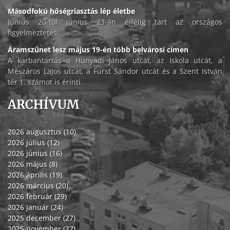
Másodfokú hőségriasztás lép életbe
Június 20-tól június 23-án éjfélig tart az országos
figyelmeztetés
Áramszünet lesz május 19-én több belvárosi címen
A karbantartás a Hunyadi János utcát, az Iskola utcát, a
Mészáros Lajos utcát, a Fürst Sándor utcát és a Szent István
tér 1. számot is érinti.
ARCHÍVUM
2026 augusztus (10)
2026 július (12)
2026 június (16)
2026 május (8)
2026 április (19)
2026 március (20)
2026 február (29)
2026 január (24)
2025 december (27)
2025 november (27)