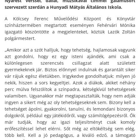
Nyárest verssel, dallal, muzsikával címmel gálaműsort
szervezett szerdán a Hunyadi Mátyás Általános Iskola.
A Kölcsey Ferenc Művelődési Központ és Könyvtár
színháztermében megtartott eseményen Fehérvári Mónika
igazgató köszöntötte a megjelenteket, köztük Lazók Zoltán
polgármestert.
„Amikor azt a szót halljuk, hogy tehetség, hajlamosak vagyunk
azt gondolni, hogy ez egy isteni ajándék, ami csak a
különlegesen szerencsés csillagzat alatt született
gyermekeknek jár. Biztos előnnyel indulnak és garantált siker
vár rájuk egész életükben. Irigykedve gondolhatjuk: milyen jó
nekik, hiszen a sors kegyeltjei. Azok a diákok, akiket néhány
perc múlva felszólítok a színpadra, kétségkívül tehetségesek
valamiben. Ugyanakkor már megtapasztalták, hogy nem adják
ingyen a sikert még az oly tehetségeseknek sem. Bizony kell a
tehetséget ápolni, gyakorolni, tanulni, és lemondani bizonyos
dolgokról, például egy játékidőről, vagy számítógépezésről. Ők
már tudják, hogy az igazi teljesítményt csak komoly
erőfeszítéssel lehet elérni. Sőt még az eltökéltség sem elég,
több kell. Kell a jó pedagógus, a kiváló edző, a támogató