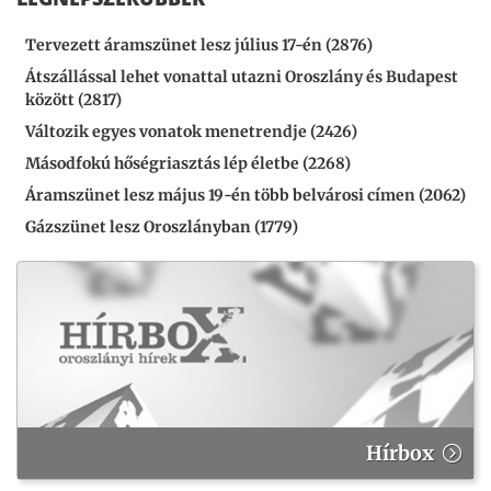
Tervezett áramszünet lesz július 17-én (2876)
Átszállással lehet vonattal utazni Oroszlány és Budapest
között (2817)
Változik egyes vonatok menetrendje (2426)
Másodfokú hőségriasztás lép életbe (2268)
Áramszünet lesz május 19-én több belvárosi címen (2062)
Gázszünet lesz Oroszlányban (1779)
Hírbox