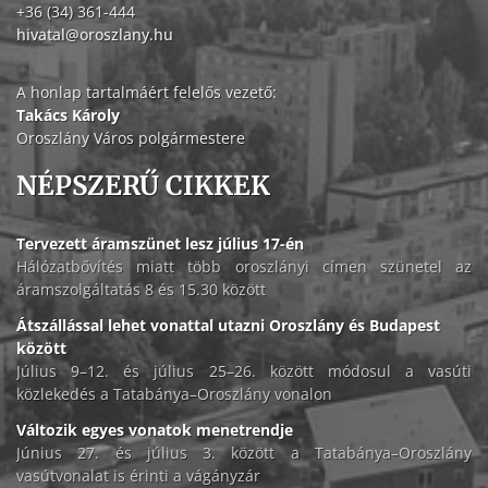
+36 (34) 361-444
hivatal@oroszlany.hu
A honlap tartalmáért felelős vezető:
Takács Károly
Oroszlány Város polgármestere
NÉPSZERŰ CIKKEK
Tervezett áramszünet lesz július 17-én
Hálózatbővítés miatt több oroszlányi címen szünetel az
áramszolgáltatás 8 és 15.30 között
Átszállással lehet vonattal utazni Oroszlány és Budapest
között
Július 9–12. és július 25–26. között módosul a vasúti
közlekedés a Tatabánya–Oroszlány vonalon
Változik egyes vonatok menetrendje
Június 27. és július 3. között a Tatabánya–Oroszlány
vasútvonalat is érinti a vágányzár