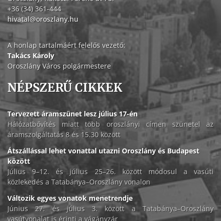
+36 (34) 361-444
hivatal@oroszlany.hu
A honlap tartalmáért felelős vezető:
Takács Károly
Oroszlány Város polgármestere
NÉPSZERŰ CIKKEK
Tervezett áramszünet lesz július 17-én
Hálózatbővítés miatt több oroszlányi címen szünetel az
áramszolgáltatás 8 és 15.30 között
Átszállással lehet vonattal utazni Oroszlány és Budapest
között
Július 9–12. és július 25–26. között módosul a vasúti
közlekedés a Tatabánya–Oroszlány vonalon
Változik egyes vonatok menetrendje
Június 27. és július 3. között a Tatabánya–Oroszlány
vasútvonalat is érinti a vágányzár