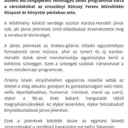
Advent elő-zöngéjeként rendhagyó zenés programmal várta
a városlakókat az oroszlányi Kölcsey Ferenc Művelődési
Központ és Könyvtár pénteken este.
A Műélmény Kávézó vendége ezúttal Kardos-Horváth János
volt, aki János Jelenések című előadásával örvendeztette meg
a zenebarát közönséget.
A János Jelenések az énekes-gitáros előadó egyszemélyes
formabontó zenei műsora, ahol az ismert és új Kardos-
Horváth dalok zenei mondanivalója egyensúlyba kerül a
kohéziós szöveggel. Ezek a szövegek szabtak irányvonalat a
nem mindennapi programnak.
Örkény István elnyűhetetlen egyperces novellái adták az
ötletet a világ aktuális gondjain és gondatlanságain való rövid,
velős tépelődésekhez, humorral, iróniával, stand up szerű,
olykor a ’80-as évek kabaré hangulatát idéző
megnyilvánulásokkal. Az olykor keserédes, olykor felszabadult
kinyilatkoztatások János jelenései.
Ezek a jelenések kötötték össze az egymást követő
zeneszámokat a rendkívül hangulatos est egész folyamán.