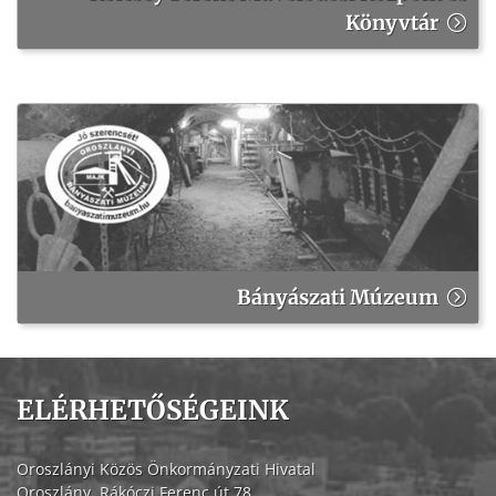
Könyvtár
Bányászati Múzeum
ELÉRHETŐSÉGEINK
Oroszlányi Közös Önkormányzati Hivatal
Oroszlány, Rákóczi Ferenc út 78.