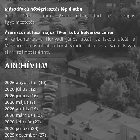
Másodfokú hőségriasztás lép életbe
Június 20-tól június 23-án éjfélig tart az országos
figyelmeztetés
Áramszünet lesz május 19-én több belvárosi címen
A karbantartás a Hunyadi János utcát, az Iskola utcát, a
Mészáros Lajos utcát, a Fürst Sándor utcát és a Szent István
tér 1. számot is érinti.
ARCHÍVUM
2026 augusztus (10)
2026 július (12)
2026 június (16)
2026 május (8)
2026 április (19)
2026 március (20)
2026 február (29)
2026 január (24)
2025 december (27)