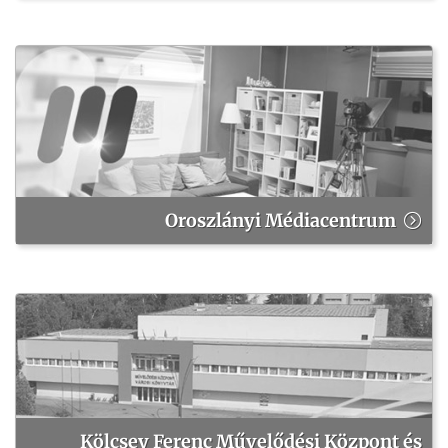
Oroszlányi Médiacentrum
Kölcsey Ferenc Művelődési Központ és