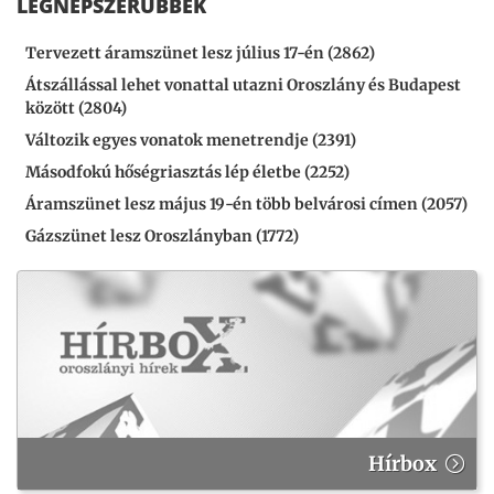
LEGNÉPSZERŰBBEK
Tervezett áramszünet lesz július 17-én (2862)
Átszállással lehet vonattal utazni Oroszlány és Budapest
között (2804)
Változik egyes vonatok menetrendje (2391)
Másodfokú hőségriasztás lép életbe (2252)
Áramszünet lesz május 19-én több belvárosi címen (2057)
Gázszünet lesz Oroszlányban (1772)
Hírbox