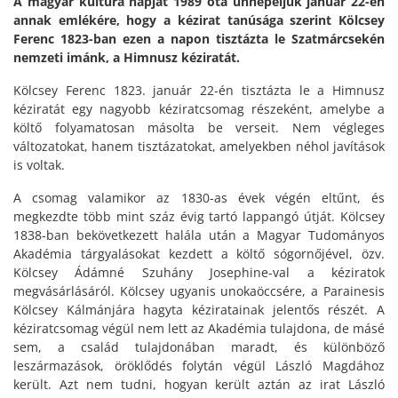
A magyar kultúra napját 1989 óta ünnepeljük január 22-én
annak emlékére, hogy a kézirat tanúsága szerint Kölcsey
Ferenc 1823-ban ezen a napon tisztázta le Szatmárcsekén
nemzeti imánk, a Himnusz kéziratát.
Kölcsey Ferenc 1823. január 22-én tisztázta le a Himnusz
kéziratát egy nagyobb kéziratcsomag részeként, amelybe a
költő folyamatosan másolta be verseit. Nem végleges
változatokat, hanem tisztázatokat, amelyekben néhol javítások
is voltak.
A csomag valamikor az 1830-as évek végén eltűnt, és
megkezdte több mint száz évig tartó lappangó útját. Kölcsey
1838-ban bekövetkezett halála után a Magyar Tudományos
Akadémia tárgyalásokat kezdett a költő sógornőjével, özv.
Kölcsey Ádámné Szuhány Josephine-val a kéziratok
megvásárlásáról. Kölcsey ugyanis unokaöccsére, a Parainesis
Kölcsey Kálmánjára hagyta kéziratainak jelentős részét. A
kéziratcsomag végül nem lett az Akadémia tulajdona, de másé
sem, a család tulajdonában maradt, és különböző
leszármazások, öröklődés folytán végül László Magdához
került. Azt nem tudni, hogyan került aztán az irat László