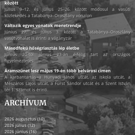
között
Július 9–12. és július 25–26. között módosul a vasúti
közlekedés a Tatabánya–Oroszlány vonalon
Változik egyes vonatok menetrendje
Június 27. és július 3. között a Tatabánya–Oroszlány
vasútvonalat is érinti a vágányzár
Másodfokú hőségriasztás lép életbe
Június 20-tól június 23-án éjfélig tart az országos
figyelmeztetés
Áramszünet lesz május 19-én több belvárosi címen
A karbantartás a Hunyadi János utcát, az Iskola utcát, a
Mészáros Lajos utcát, a Fürst Sándor utcát és a Szent István
tér 1. számot is érinti.
ARCHÍVUM
2026 augusztus (10)
2026 július (12)
2026 június (16)