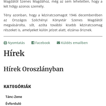
Magdától Szenes Magdához, még az sem lehetetlen, hogy a
két hölgy azonos személy.
Tény azonban, hogy a kéziratcsomagot 1946 decemberében
az Országos Széchényi Könyvtár Szenes Magdától
megvásárolta, sőt, azóta további kisebb kéziratcsomag
részeket is, amelyeket külön jelzet alatt, elzárva őriznek.
Nyomtatás
Facebook
Küldés emailben
Hírek
Hírek Oroszlányban
KATEGÓRIÁK
Tánc-Zene
Évforduló