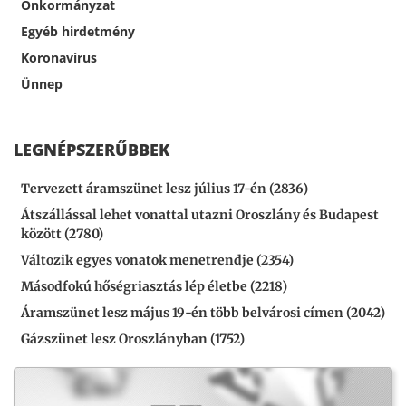
Önkormányzat
Egyéb hirdetmény
Koronavírus
Ünnep
LEGNÉPSZERŰBBEK
Tervezett áramszünet lesz július 17-én (2836)
Átszállással lehet vonattal utazni Oroszlány és Budapest
között (2780)
Változik egyes vonatok menetrendje (2354)
Másodfokú hőségriasztás lép életbe (2218)
Áramszünet lesz május 19-én több belvárosi címen (2042)
Gázszünet lesz Oroszlányban (1752)