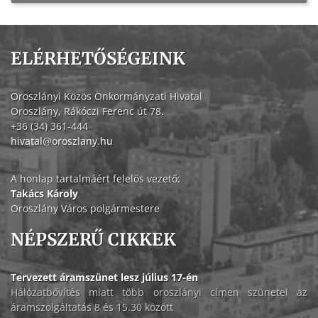
ELÉRHETŐSÉGEINK
Oroszlányi Közös Önkormányzati Hivatal
Oroszlány, Rákóczi Ferenc út 78.
+36 (34) 361-444
hivatal@oroszlany.hu
A honlap tartalmáért felelős vezető:
Takács Károly
Oroszlány Város polgármestere
NÉPSZERŰ CIKKEK
Tervezett áramszünet lesz július 17-én
Hálózatbővítés miatt több oroszlányi címen szünetel az
áramszolgáltatás 8 és 15.30 között