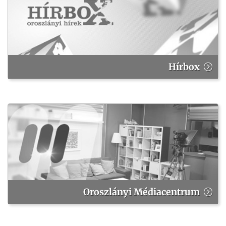
Hírbox
Oroszlányi Médiacentrum