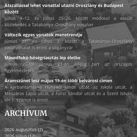
Átszállással lehet vonattal utazni Oroszlány és Budapest
között
Július 9–12. és július 25–26. között módosul a vasúti
közlekedés a Tatabánya–Oroszlány vonalon
Változik egyes vonatok menetrendje
Június 27. és július 3. között a Tatabánya–Oroszlány
vasútvonalat is érinti a vágányzár
Másodfokú hőségriasztás lép életbe
Június 20-tól június 23-án éjfélig tart az országos
figyelmeztetés
Áramszünet lesz május 19-én több belvárosi címen
A karbantartás a Hunyadi János utcát, az Iskola utcát, a
Mészáros Lajos utcát, a Fürst Sándor utcát és a Szent István
tér 1. számot is érinti.
ARCHÍVUM
2026 augusztus (7)
2026 július (12)