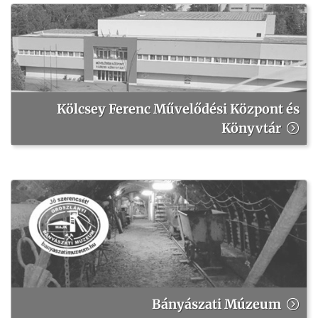
Kölcsey Ferenc Művelődési Központ és
Könyvtár
Bányászati Múzeum