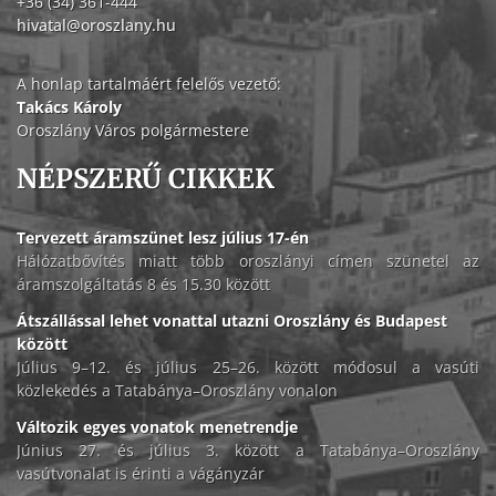
+36 (34) 361-444
hivatal@oroszlany.hu
A honlap tartalmáért felelős vezető:
Takács Károly
Oroszlány Város polgármestere
NÉPSZERŰ CIKKEK
Tervezett áramszünet lesz július 17-én
Hálózatbővítés miatt több oroszlányi címen szünetel az
áramszolgáltatás 8 és 15.30 között
Átszállással lehet vonattal utazni Oroszlány és Budapest
között
Július 9–12. és július 25–26. között módosul a vasúti
közlekedés a Tatabánya–Oroszlány vonalon
Változik egyes vonatok menetrendje
Június 27. és július 3. között a Tatabánya–Oroszlány
vasútvonalat is érinti a vágányzár