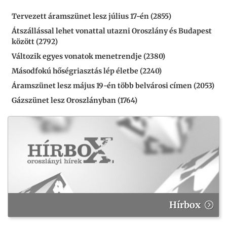
Tervezett áramszünet lesz július 17-én (2855)
Átszállással lehet vonattal utazni Oroszlány és Budapest
között (2792)
Változik egyes vonatok menetrendje (2380)
Másodfokú hőségriasztás lép életbe (2240)
Áramszünet lesz május 19-én több belvárosi címen (2053)
Gázszünet lesz Oroszlányban (1764)
Hírbox