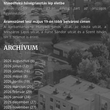
Másodfokú hőségriasztás lép életbe
Június 20-tól június 23-án éjfélig tart az országos
figyelmeztetés
Áramszünet lesz május 19-én több belvárosi címen
A karbantartás a Hunyadi János utcát, az Iskola utcát, a
Mészáros Lajos utcát, a Fürst Sándor utcát és a Szent István
tér 1. számot is érinti.
ARCHÍVUM
2026 augusztus (9)
2026 július (12)
2026 június (16)
2026 május (8)
2026 április (19)
2026 március (20)
2026 február (29)
2026 január (24)
2025 december (27)
2025 november (27)