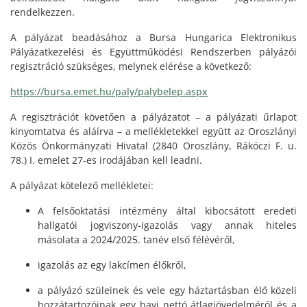
rendelkezzen.
A pályázat beadásához a Bursa Hungarica Elektronikus
Pályázatkezelési és Együttműködési Rendszerben pályázói
regisztráció szükséges, melynek elérése a következő:
https://bursa.emet.hu/paly/palybelep.aspx
A regisztrációt követően a pályázatot – a pályázati űrlapot
kinyomtatva és aláírva – a mellékletekkel együtt az Oroszlányi
Közös Önkormányzati Hivatal (2840 Oroszlány, Rákóczi F. u.
78.) I. emelet 27-es irodájában kell leadni.
A pályázat kötelező mellékletei:
A felsőoktatási intézmény által kibocsátott eredeti
hallgatói jogviszony-igazolás vagy annak hiteles
másolata a 2024/2025. tanév első félévéről,
igazolás az egy lakcímen élőkről,
a pályázó szüleinek és vele egy háztartásban élő közeli
hozzátartozóinak egy havi nettó átlagjövedelméről és a