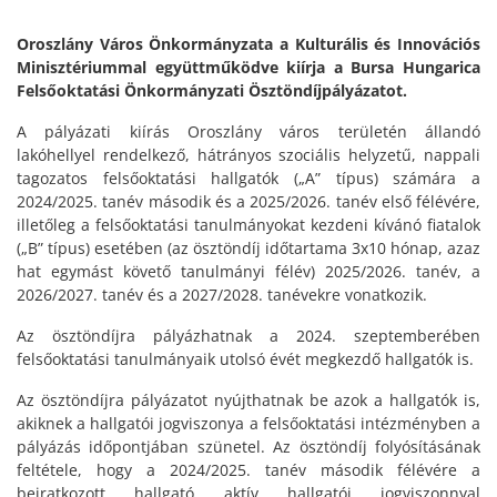
Oroszlány Város Önkormányzata a Kulturális és Innovációs
Minisztériummal együttműködve kiírja a Bursa Hungarica
Felsőoktatási Önkormányzati Ösztöndíjpályázatot.
A pályázati kiírás Oroszlány város területén állandó
lakóhellyel rendelkező, hátrányos szociális helyzetű, nappali
tagozatos felsőoktatási hallgatók („A” típus) számára a
2024/2025. tanév második és a 2025/2026. tanév első félévére,
illetőleg a felsőoktatási tanulmányokat kezdeni kívánó fiatalok
(„B” típus) esetében (az ösztöndíj időtartama 3x10 hónap, azaz
hat egymást követő tanulmányi félév) 2025/2026. tanév, a
2026/2027. tanév és a 2027/2028. tanévekre vonatkozik.
Az ösztöndíjra pályázhatnak a 2024. szeptemberében
felsőoktatási tanulmányaik utolsó évét megkezdő hallgatók is.
Az ösztöndíjra pályázatot nyújthatnak be azok a hallgatók is,
akiknek a hallgatói jogviszonya a felsőoktatási intézményben a
pályázás időpontjában szünetel. Az ösztöndíj folyósításának
feltétele, hogy a 2024/2025. tanév második félévére a
beiratkozott hallgató aktív hallgatói jogviszonnyal