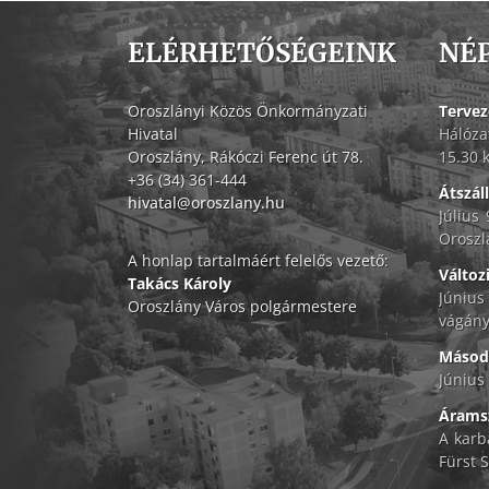
ELÉRHETŐSÉGEINK
NÉ
Oroszlányi Közös Önkormányzati
Tervez
Hivatal
Hálóza
Oroszlány, Rákóczi Ferenc út 78.
15.30 
+36 (34) 361-444
Átszál
hivatal@oroszlany.hu
Július
Oroszl
A honlap tartalmáért felelős vezető:
Változ
Takács Károly
Június
Oroszlány Város polgármestere
vágány
Másodf
Június 
Áramsz
A karb
Fürst S