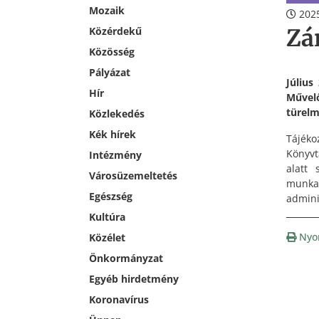
Mozaik
2025
Zá
Közérdekű
Közösség
Pályázat
Július
Hír
Művelő
türelm
Közlekedés
Kék hírek
Tájéko
Könyvt
Intézmény
alatt 
Városüzemeltetés
munka
Egészség
admini
Kultúra
Nyo
Közélet
Önkormányzat
Egyéb hirdetmény
Koronavírus