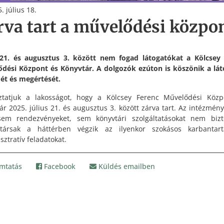
. július 18.
rva tart a művelődési közpo
 21. és augusztus 3. között nem fogad látogatókat a Kölcsey
dési Központ és Könyvtár. A dolgozók ezúton is köszönik a lá
ét és megértését.
ztatjuk a lakosságot, hogy a Kölcsey Ferenc Művelődési Köz
ár 2025. július 21. és augusztus 3. között zárva tart. Az intézmény
sem rendezvényeket, sem könyvtári szolgáltatásokat nem bizt
társak a háttérben végzik az ilyenkor szokásos karbantart
sztratív feladatokat.
mtatás
Facebook
Küldés emailben