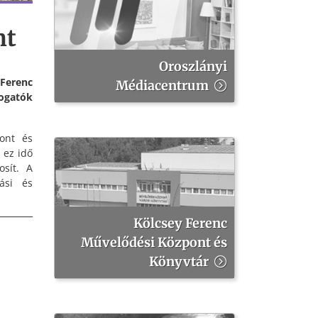
nt
Oroszlányi
 Ferenc
Médiacentrum
togatók
pont és
 ez idő
osít. A
ási és
Kölcsey Ferenc
Művelődési Központ és
Könyvtár