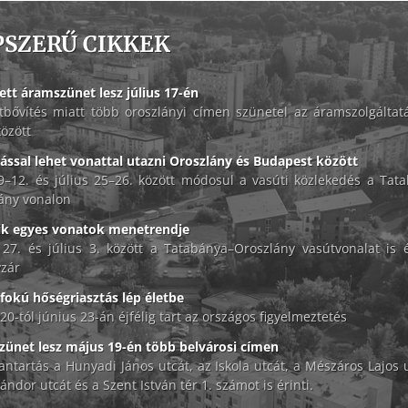
PSZERŰ CIKKEK
ett áramszünet lesz július 17-én
tbővítés miatt több oroszlányi címen szünetel az áramszolgáltat
között
lással lehet vonattal utazni Oroszlány és Budapest között
 9–12. és július 25–26. között módosul a vasúti közlekedés a Tat
ány vonalon
ik egyes vonatok menetrendje
 27. és július 3. között a Tatabánya–Oroszlány vasútvonalat is é
zár
okú hőségriasztás lép életbe
20-tól június 23-án éjfélig tart az országos figyelmeztetés
ünet lesz május 19-én több belvárosi címen
antartás a Hunyadi János utcát, az Iskola utcát, a Mészáros Lajos u
ándor utcát és a Szent István tér 1. számot is érinti.