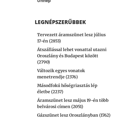
Ünnep
LEGNÉPSZERŰBBEK
Tervezett áramszünet lesz július
17-én (2853)
Átszállással lehet vonattal utazni
Oroszlány és Budapest között
(2790)
Változik egyes vonatok
menetrendje (2376)
Másodfokú hőségriasztás lép
életbe (2237)
Áramszünet lesz május 19-én több
belvárosi címen (2051)
Gázszünet lesz Oroszlányban (1762)