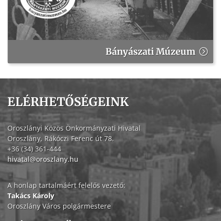
Bányászati Múzeum
ELÉRHETŐSÉGEINK
Oroszlányi Közös Önkormányzati Hivatal
Oroszlány, Rákóczi Ferenc út 78.
+36 (34) 361-444
hivatal@oroszlany.hu
A honlap tartalmáért felelős vezető:
Takács Károly
Oroszlány Város polgármestere