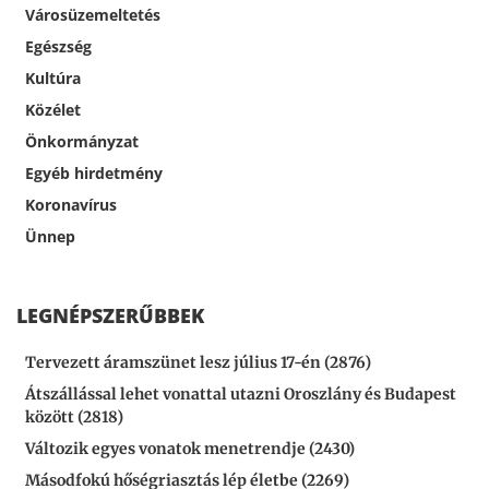
Városüzemeltetés
Egészség
Kultúra
Közélet
Önkormányzat
Egyéb hirdetmény
Koronavírus
Ünnep
LEGNÉPSZERŰBBEK
Tervezett áramszünet lesz július 17-én (2876)
Átszállással lehet vonattal utazni Oroszlány és Budapest
között (2818)
Változik egyes vonatok menetrendje (2430)
Másodfokú hőségriasztás lép életbe (2269)