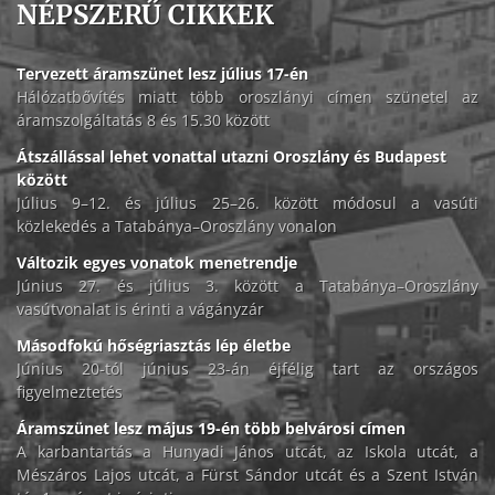
NÉPSZERŰ CIKKEK
Tervezett áramszünet lesz július 17-én
Hálózatbővítés miatt több oroszlányi címen szünetel az
áramszolgáltatás 8 és 15.30 között
Átszállással lehet vonattal utazni Oroszlány és Budapest
között
Július 9–12. és július 25–26. között módosul a vasúti
közlekedés a Tatabánya–Oroszlány vonalon
Változik egyes vonatok menetrendje
Június 27. és július 3. között a Tatabánya–Oroszlány
vasútvonalat is érinti a vágányzár
Másodfokú hőségriasztás lép életbe
Június 20-tól június 23-án éjfélig tart az országos
figyelmeztetés
Áramszünet lesz május 19-én több belvárosi címen
A karbantartás a Hunyadi János utcát, az Iskola utcát, a
Mészáros Lajos utcát, a Fürst Sándor utcát és a Szent István