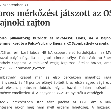
. szeptember 30.
oros mérkőzést játszott az O
bajnoki rajton
olsó pillanatokig küzdött az MVM-OSE Lions, de a bajno
emmel kezdte a Falco-Vulcano Energia KC Szombathely csapata.
/26-os férfi kosárlabda NB I/A csoport első fordulójában az 
hazai pályán fogadta a bajnoki címre esélyes Falco-Vulcano Ene
thely csapatát. A találkozó végig izgalmas játékot hozott, am
ek 83-79 arányban győztek.
mbathelyi csapat már az első percekben magához rag
ényezést, és 15 pontos előnyt épített ki az első negyed végére. 
osai élesen, pontosan dobtak, míg a hazai oldalon elsősorba
ítménye emelkedett ki. A negyedet 36-21-re nyerték a vendégek.
odik játékrészben stabilizálta játékát az OSE, ám a kül
entésére ekkor még nem nyílt érdemi lehetőség. A hazaiak