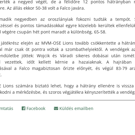
erték a negyed végét, de a félidőre 12 pontos hátrányban 
e. Az állás ekkor 50-38 volt a Falco javára.
madik negyedben az oroszlányiak fokozni tudták a tempót. S
zéssel és pontos támadásokkal egyre közelebb kerültek ellenfelü
 végére csupán hét pont maradt a különbség, 65-58.
 játékrész elején az MVM-OSE Lions tovább csökkentette a hátrán
al már csak öt pontra voltak a szombathelyiektől. A vendégek 
endületbe jöttek: Wojcik és Váradi sikeres dobásai után ismét
al vezettek, időt kellett kérnie a hazaiaknak. A hajrában 
tásával a Falco magabiztosan őrizte előnyét, és végül 83-79 a
.
 Lions számára biztató lehet, hogy a hátrány ellenére is vissza
kodni a mérkőzésbe, és szoros végjátékra kényszerítették a vendég
mtatás
Facebook
Küldés emailben