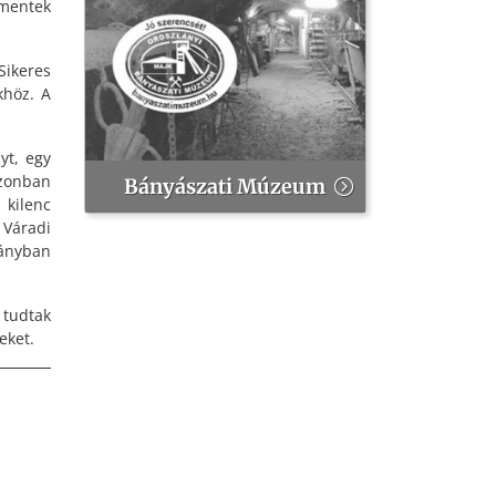
mentek
ikeres
khöz. A
yt, egy
azonban
Bányászati Múzeum
 kilenc
Váradi
rányban
 tudtak
eket.