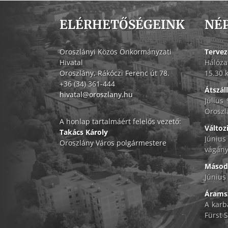
ELÉRHETŐSÉGEINK
NÉ
Oroszlányi Közös Önkormányzati
Tervez
Hivatal
Hálóza
Oroszlány, Rákóczi Ferenc út 78.
15.30 
+36 (34) 361-444
Átszál
hivatal@oroszlany.hu
Július
Oroszl
A honlap tartalmáért felelős vezető:
Változ
Takács Károly
Június
Oroszlány Város polgármestere
vágány
Másodf
Június 
Áramsz
A karb
Fürst S