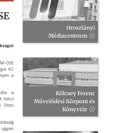
SE
Oroszlányi
Médiacentrum
kságot
MVM-OSE
rgia KC
elyen a
adta a
Kölcsey Ferenc
A Falco
Művelődési Központ és
n Doss
Könyvtár
önbség
 ugyan