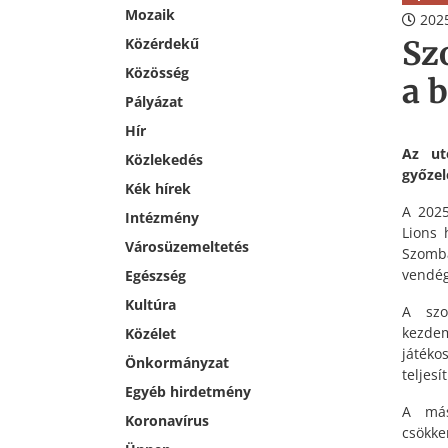
Mozaik
2025
Sz
Közérdekű
Közösség
a 
Pályázat
Hír
Az ut
Közlekedés
győzel
Kék hírek
A 2025
Intézmény
Lions 
Városüzemeltetés
Szomba
vendég
Egészség
Kultúra
A szo
kezdem
Közélet
játék
Önkormányzat
teljes
Egyéb hirdetmény
A más
Koronavírus
csökk