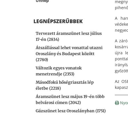
Ünnep
megny
pihenőr
A har
LEGNÉPSZERŰBBEK
védeke
negyed
Tervezett áramszünet lesz július
17-én (2834)
A záró
kosárr
Átszállással lehet vonattal utazni
újra l
Oroszlány és Budapest között
pontt
(2780)
irányí
Változik egyes vonatok
győzött
menetrendje (2353)
Az OSE
Másodfokú hőségriasztás lép
kapasz
életbe (2218)
Áramszünet lesz május 19-én több
Nyo
belvárosi címen (2042)
Gázszünet lesz Oroszlányban (1751)