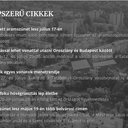
PSZERŰ CIKKEK
ett áramszünet lesz július 17-én
tbővítés miatt több oroszlányi címen szünetel az áramszolgáltat
között
lással lehet vonattal utazni Oroszlány és Budapest között
 9–12. és július 25–26. között módosul a vasúti közlekedés a Tat
ány vonalon
ik egyes vonatok menetrendje
 27. és július 3. között a Tatabánya–Oroszlány vasútvonalat is é
zár
okú hőségriasztás lép életbe
20-tól június 23-án éjfélig tart az országos figyelmeztetés
ünet lesz május 19-én több belvárosi címen
antartás a Hunyadi János utcát, az Iskola utcát, a Mészáros Lajos u
ándor utcát és a Szent István tér 1. számot is érinti.