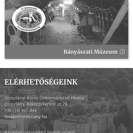
Bányászati Múzeum
ELÉRHETŐSÉGEINK
Oroszlányi Közös Önkormányzati Hivatal
Oroszlány, Rákóczi Ferenc út 78.
+36 (34) 361-444
hivatal@oroszlany.hu
A honlap tartalmáért felelős vezető: