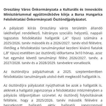
Oroszlány Város Önkormányzata a Kulturális és Innovációs
Minisztériummal együttműködve kiírja a Bursa Hungarica
Felsőoktatási Önkormányzati Ösztöndíjpályázatot.
A pályázati kiírás Oroszlány város területén állandó
lakóhellyel rendelkező, hátrányos szociális helyzetű, nappali
tagozatos felsőoktatási hallgatók („A” típus) számára a
2025/2026. tanév második és a 2026/2027. tanév első félévére,
illetőleg a felsőoktatási tanulmányokat kezdeni kívánó fiatalok
(„B” típus) esetében (az ösztöndíj időtartama 3x10 hónap, azaz
hat egymást követő tanulmányi félév) 2026/2027. tanév, a
2027/2028. tanév és a 2028/2029. tanévekre vonatkozik.
Az ösztöndíjra pályázhatnak a 2025. szeptemberében
felsőoktatási tanulmányaik utolsó évét megkezdő hallgatók is.
Az ösztöndíjra pályázatot nyújthatnak be azok a hallgatók is,
akiknek a hallgatói jogviszonya a felsőoktatási intézményben a
pályázás időpontjában szünetel. Az ösztöndíj folyósításának
feltétele, hogy a 2025/2026. tanév második félévére a
beiratkozott hallgató aktív hallgatói jogviszonnyal