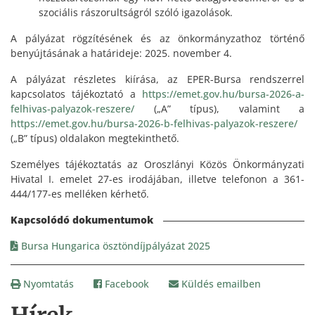
szociális rászorultságról szóló igazolások.
A pályázat rögzítésének és az önkormányzathoz történő
benyújtásának a határideje: 2025. november 4.
A pályázat részletes kiírása, az EPER-Bursa rendszerrel
kapcsolatos tájékoztató a
https://emet.gov.hu/bursa-2026-a-
felhivas-palyazok-reszere/
(„A” típus), valamint a
https://emet.gov.hu/bursa-2026-b-felhivas-palyazok-reszere/
(„B” típus) oldalakon megtekinthető.
Személyes tájékoztatás az Oroszlányi Közös Önkormányzati
Hivatal I. emelet 27-es irodájában, illetve telefonon a 361-
444/177-es melléken kérhető.
Bursa Hungarica ösztöndíjpályázat 2025
Nyomtatás
Facebook
Küldés emailben