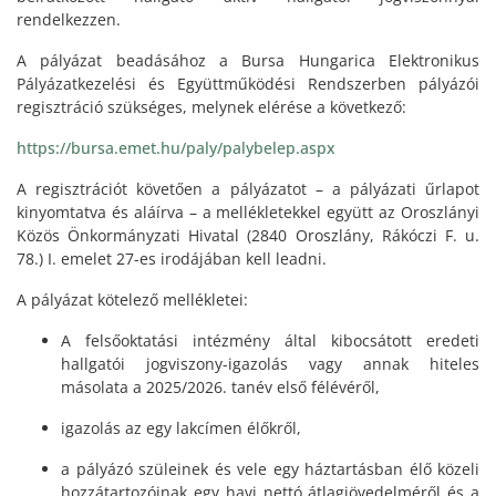
rendelkezzen.
A pályázat beadásához a Bursa Hungarica Elektronikus
Pályázatkezelési és Együttműködési Rendszerben pályázói
regisztráció szükséges, melynek elérése a következő:
https://bursa.emet.hu/paly/palybelep.aspx
A regisztrációt követően a pályázatot – a pályázati űrlapot
kinyomtatva és aláírva – a mellékletekkel együtt az Oroszlányi
Közös Önkormányzati Hivatal (2840 Oroszlány, Rákóczi F. u.
78.) I. emelet 27-es irodájában kell leadni.
A pályázat kötelező mellékletei:
A felsőoktatási intézmény által kibocsátott eredeti
hallgatói jogviszony-igazolás vagy annak hiteles
másolata a 2025/2026. tanév első félévéről,
igazolás az egy lakcímen élőkről,
a pályázó szüleinek és vele egy háztartásban élő közeli
hozzátartozóinak egy havi nettó átlagjövedelméről és a