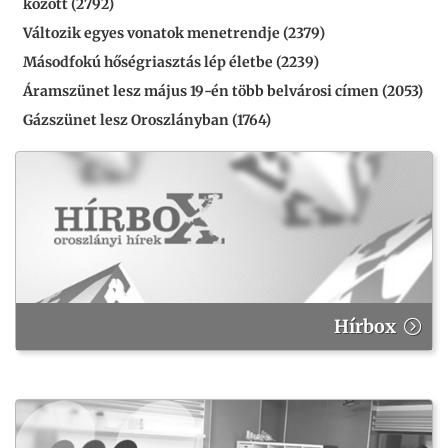
között (2792)
Változik egyes vonatok menetrendje (2379)
Másodfokú hőségriasztás lép életbe (2239)
Áramszünet lesz május 19-én több belvárosi címen (2053)
Gázszünet lesz Oroszlányban (1764)
Hírbox