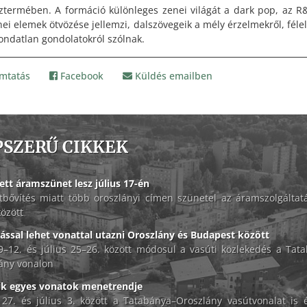
ztermében. A formáció különleges zenei világát a dark pop, az R
ei elemek ötvözése jellemzi, dalszövegeik a mély érzelmekről, féle
ondatlan gondolatokról szólnak.
mtatás
Facebook
Küldés emailben
PSZERŰ CIKKEK
ett áramszünet lesz július 17-én
tbővítés miatt több oroszlányi címen szünetel az áramszolgáltat
között
lással lehet vonattal utazni Oroszlány és Budapest között
 9–12. és július 25–26. között módosul a vasúti közlekedés a Tat
ány vonalon
ik egyes vonatok menetrendje
 27. és július 3. között a Tatabánya–Oroszlány vasútvonalat is é