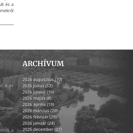
&B és a
lmekről
ARCHÍVUM
2026 augusztus (10)
ás 8 és
2026 július (12)
2026 június (16)
2026 május (8)
2026 április (19)
abánya–
2026 március (20)
2026 február (29)
2026 január (24)
2025 december (27)
rinti a