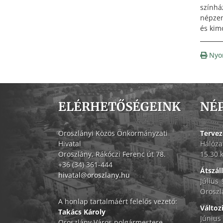
színhá
népzen
és kim
Nyo
ELÉRHETŐSÉGEINK
NÉ
Oroszlányi Közös Önkormányzati
Tervez
Hivatal
Hálóza
Oroszlány, Rákóczi Ferenc út 78.
15.30 
+36 (34) 361-444
Átszál
hivatal@oroszlany.hu
Július
Oroszl
A honlap tartalmáért felelős vezető:
Változ
Takács Károly
Június
Oroszlány Város polgármestere