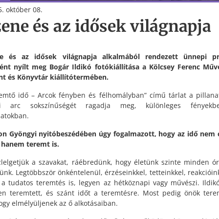
. október 08.
zene és az idősek világnapja
e és az idősek világnapja alkalmából rendezett ünnepi p
ént nyílt meg Bogár Ildikó fotókiállítása a Kölcsey Ferenc Műv
t és Könyvtár kiállítótermében.
emtő idő – Arcok fényben és félhomályban” című tárlat a pillana
i arc sokszínűségét ragadja meg, különleges fények
atokban.
n Gyöngyi nyitóbeszédében úgy fogalmazott, hogy az idő nem
 hanem teremt is.
zlelgetjük a szavakat, ráébredünk, hogy életünk szinte minden ó
ünk. Legtöbbször önkéntelenül, érzéseinkkel, tetteinkkel, reakcióink
k a tudatos teremtés is, legyen az hétköznapi vagy művészi. Ildik
en teremtett, és szánt időt a teremtésre. Most pedig önök tere
hogy elmélyüljenek az ő alkotásaiban.