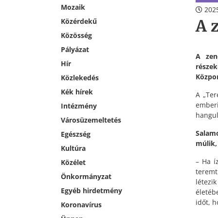
Mozaik
2025
A 
Közérdekű
Közösség
Pályázat
A zen
Hír
részek
Közpon
Közlekedés
Kék hírek
A „Ter
ember
Intézmény
hangul
Városüzemeltetés
Salamo
Egészség
múlik,
Kultúra
– Ha í
Közélet
teremt
Önkormányzat
létezi
Egyéb hirdetmény
életéb
időt, 
Koronavírus