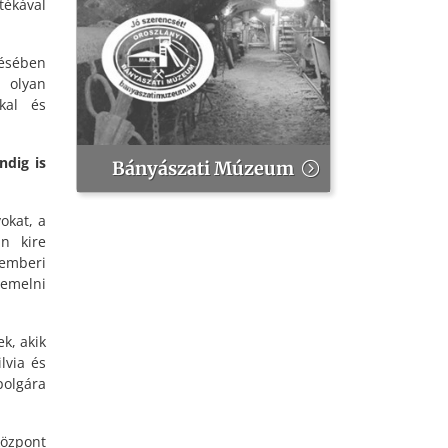
ékával
ésében
n olyan
kkal és
ndig is
Bányászati Múzeum
okat, a
n kire
 emberi
lemelni
k, akik
lvia és
polgára
központ