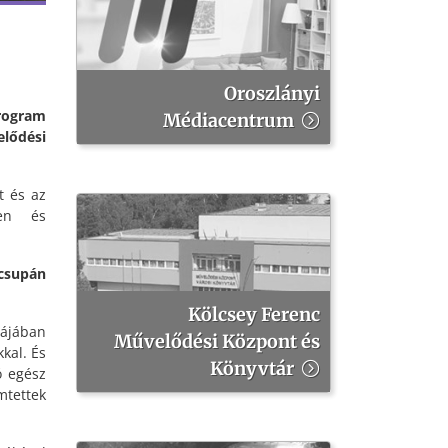
Oroszlányi
rogram
Médiacentrum
elődési
t és az
ben és
 csupán
Kölcsey Ferenc
rájában
Művelődési Központ és
kal. És
Könyvtár
ó egész
mtettek