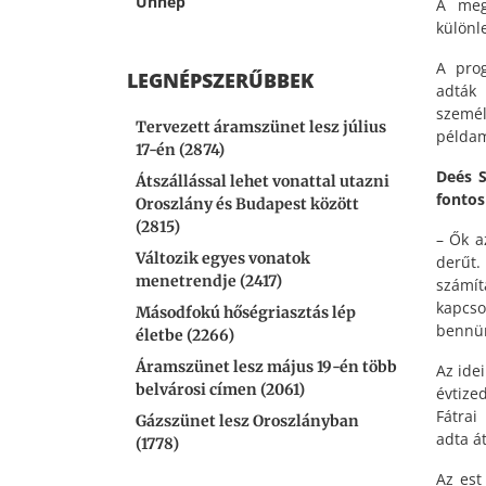
Ünnep
A meg
különl
A pro
LEGNÉPSZERŰBBEK
adták 
személ
Tervezett áramszünet lesz július
példam
17-én (2874)
Deés S
Átszállással lehet vonattal utazni
fontos
Oroszlány és Budapest között
(2815)
– Ők a
Változik egyes vonatok
derűt
menetrendje (2417)
számít
kapcso
Másodfokú hőségriasztás lép
bennü
életbe (2266)
Áramszünet lesz május 19-én több
Az ide
belvárosi címen (2061)
évtize
Fátrai
Gázszünet lesz Oroszlányban
adta át
(1778)
Az est