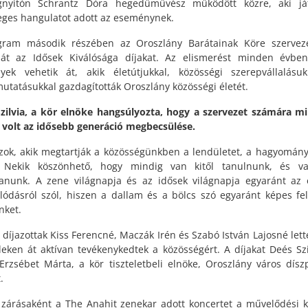
nyitón Schrantz Dóra hegedűművész működött közre, aki ját
eges hangulatot adott az eseménynek.
gram második részében az Oroszlány Barátainak Köre szervez
át az Idősek Kiválósága díjakat. Az elismerést minden évbe
yek vehetik át, akik életútjukkal, közösségi szerepvállalásu
utatásukkal gazdagították Oroszlány közösségi életét.
zilvia, a kör elnöke hangsúlyozta, hogy a szervezet számára mi
 volt az idősebb generáció megbecsülése.
zok, akik megtartják a közösségünkben a lendületet, a hagyomány
. Nekik köszönhető, hogy mindig van kitől tanulnunk, és va
anunk. A zene világnapja és az idősek világnapja egyaránt az
lódásról szól, hiszen a dallam és a bölcs szó egyaránt képes fe
nket.
i díjazottak Kiss Ferencné, Maczák Irén és Szabó István Lajosné lette
deken át aktívan tevékenykedtek a közösségért. A díjakat Deés Szi
 Erzsébet Márta, a kör tiszteletbeli elnöke, Oroszlány város dísz
.
 zárásaként a The Anahit zenekar adott koncertet a művelődési 