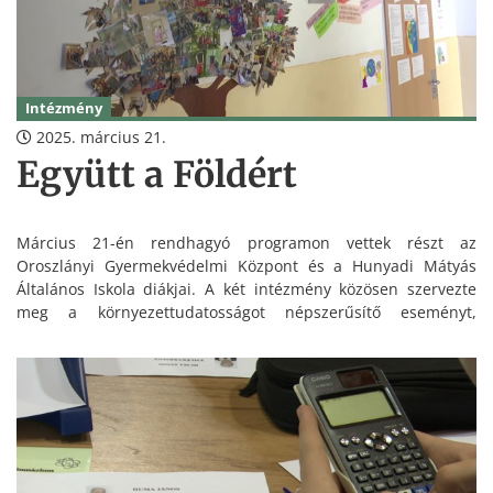
Intézmény
2025. március 21.
Együtt a Földért
Március 21-én rendhagyó programon vettek részt az
Oroszlányi Gyermekvédelmi Központ és a Hunyadi Mátyás
Általános Iskola diákjai. A két intézmény közösen szervezte
meg a környezettudatosságot népszerűsítő eseményt,
melynek mottója: Tanulj a Földért, Mozogj a Földért, Cselekedj
a Földért! A nap célja az volt, hogy a fiatalok játékos,
élményszerű módon ismerkedjenek meg a környezetvédelem
fontosságával.