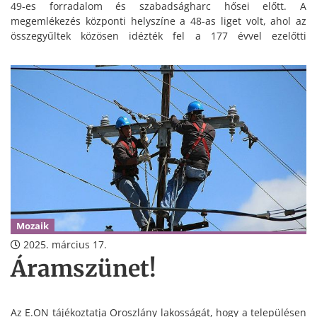
49-es forradalom és szabadságharc hősei előtt. A
megemlékezés központi helyszíne a 48-as liget volt, ahol az
összegyűltek közösen idézték fel a 177 évvel ezelőtti
eseményeket. Az ünnepségen beszédet mondott Takács
Károly polgármester és Czunyiné dr. Bertalan Judit
országgyűlési képviselő, majd Pataki Csaba, a Kadarka
Társulat tehetsége tolmácsolta a Nemzeti Dalt.
Mozaik
2025. március 17.
Áramszünet!
Az E.ON tájékoztatja Oroszlány lakosságát, hogy a településen