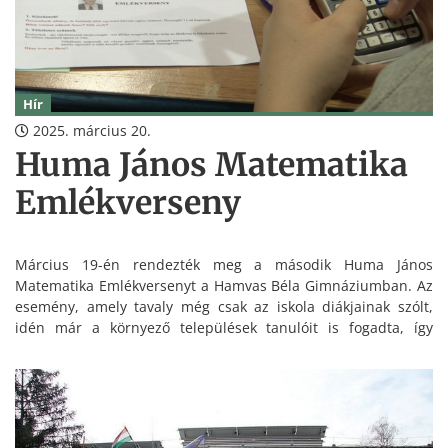
Hír
2025. március 20.
Huma János Matematika
Emlékverseny
Március 19-én rendezték meg a második Huma János
Matematika Emlékversenyt a Hamvas Béla Gimnáziumban. Az
esemény, amely tavaly még csak az iskola diákjainak szólt,
idén már a környező települések tanulóit is fogadta, így
összesen 120 versenyző mérette meg magát. A verseny célja,
hogy méltó módon emlékezzenek az egykori tanárra, aki egész
életét a tanításnak és diákjai fejlődésének szentelte.