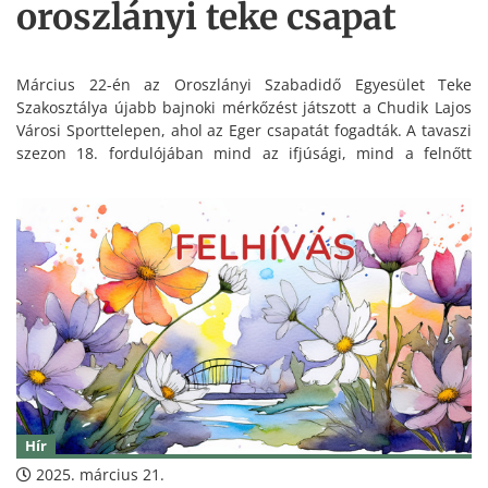
oroszlányi teke csapat
Március 22-én az Oroszlányi Szabadidő Egyesület Teke
Szakosztálya újabb bajnoki mérkőzést játszott a Chudik Lajos
Városi Sporttelepen, ahol az Eger csapatát fogadták. A tavaszi
szezon 18. fordulójában mind az ifjúsági, mind a felnőtt
csapat pályára lépett, és győzelemmel zárták a hétvégét.
Hír
2025. március 21.