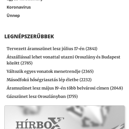
Koronavírus
Ünnep
LEGNÉPSZERŰBBEK
Tervezett áramszünet lesz július 17-én (2841)
Átszállással lehet vonattal utazni Oroszlány és Budapest
között (2785)
Változik egyes vonatok menetrendje (2365)
Másodfokú hőségriasztás lép életbe (2232)
Áramszünet lesz május 19-én több belvárosi címen (2048)
Gázszünet lesz Oroszlányban (1755)