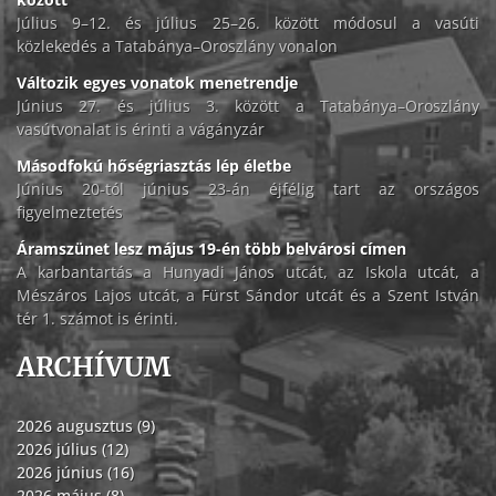
Július 9–12. és július 25–26. között módosul a vasúti
közlekedés a Tatabánya–Oroszlány vonalon
Változik egyes vonatok menetrendje
Június 27. és július 3. között a Tatabánya–Oroszlány
vasútvonalat is érinti a vágányzár
Másodfokú hőségriasztás lép életbe
Június 20-tól június 23-án éjfélig tart az országos
figyelmeztetés
Áramszünet lesz május 19-én több belvárosi címen
A karbantartás a Hunyadi János utcát, az Iskola utcát, a
Mészáros Lajos utcát, a Fürst Sándor utcát és a Szent István
tér 1. számot is érinti.
ARCHÍVUM
2026 augusztus (9)
2026 július (12)
2026 június (16)
2026 május (8)