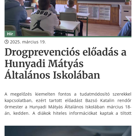
Hír
2025. március 19.
Drogprevenciós előadás a
Hunyadi Mátyás
Általános Iskolában
A megelőzés kiemelten fontos a tudatmódosító szerekkel
kapcsolatban, ezért tartott előadást Bazsó Katalin rendőr
őrmester a Hunyadi Mátyás Általános Iskolában március 18-
án, kedden. A diákok hiteles információkat kaptak a tiltott
szerek veszélyeiről, valamint arról, hogy hogyan ismerhetik fel
a rájuk leselkedő kockázatokat.