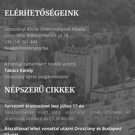
ELÉRHETŐSÉGEINK
Oroszlányi Közös Önkormányzati Hivatal
Oroszlány, Rákóczi Ferenc út 78.
+36 (34) 361-444
hivatal@oroszlany.hu
A honlap tartalmáért felelős vezető:
Takács Károly
Oroszlány Város polgármestere
NÉPSZERŰ CIKKEK
Tervezett áramszünet lesz július 17-én
Hálózatbővítés miatt több oroszlányi címen szünetel az
áramszolgáltatás 8 és 15.30 között
Átszállással lehet vonattal utazni Oroszlány és Budapest
között