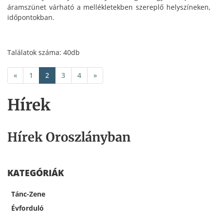
áramszünet várható a mellékletekben szereplő helyszíneken,
időpontokban.
Találatok száma: 40db
«
1
2
3
4
»
Hírek
Hírek Oroszlányban
KATEGÓRIÁK
Tánc-Zene
Évforduló