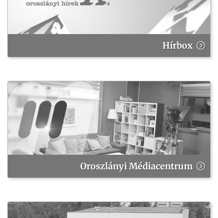
Hírbox
Oroszlányi Médiacentrum