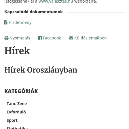
látogassanak el a
www.valasztas.hu
weboldalra.
Hirdetmény
Nyomtatás
Facebook
Küldés emailben
Hírek
Hírek Oroszlányban
KATEGÓRIÁK
Tánc-Zene
Évforduló
Sport
Statisztika