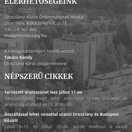
ELÉRHETŐSÉGEINK
Oroszlányi Közös Önkormányzati Hivatal
Oroszlány, Rákóczi Ferenc út 78.
+36 (34) 361-444
hivatal@oroszlany.hu
A honlap tartalmáért felelős vezető:
Takács Károly
Oroszlány Város polgármestere
NÉPSZERŰ CIKKEK
Tervezett áramszünet lesz július 17-én
Hálózatbővítés miatt több oroszlányi címen szünetel az
áramszolgáltatás 8 és 15.30 között
Átszállással lehet vonattal utazni Oroszlány és Budapest
között
Július 9–12. és július 25–26. között módosul a vasúti