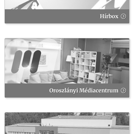
Hírbox
Oroszlányi Médiacentrum