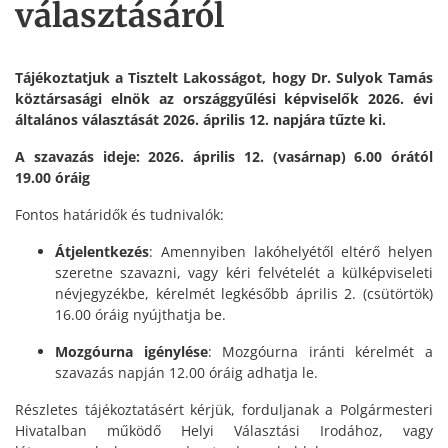
választásáról
Tájékoztatjuk a Tisztelt Lakosságot, hogy Dr. Sulyok Tamás
köztársasági elnök az országgyűlési képviselők 2026. évi
általános választását 2026. április 12. napjára tűzte ki.
A szavazás ideje: 2026. április 12. (vasárnap) 6.00 órától
19.00 óráig
Fontos határidők és tudnivalók:
Átjelentkezés
: Amennyiben lakóhelyétől eltérő helyen
szeretne szavazni, vagy kéri felvételét a külképviseleti
névjegyzékbe, kérelmét legkésőbb április 2. (csütörtök)
16.00 óráig nyújthatja be.
Mozgóurna igénylése
: Mozgóurna iránti kérelmét a
szavazás napján 12.00 óráig adhatja le.
Részletes tájékoztatásért kérjük, forduljanak a Polgármesteri
Hivatalban működő Helyi Választási Irodához, vagy