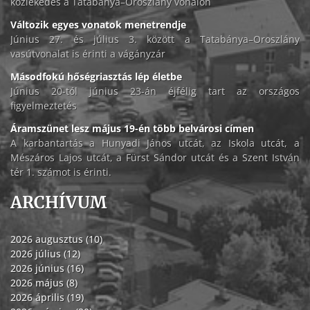
közlekedés a Tatabánya–Oroszlány vonalon
Változik egyes vonatok menetrendje
Június 27. és július 3. között a Tatabánya–Oroszlány
vasútvonalat is érinti a vágányzár
Másodfokú hőségriasztás lép életbe
Június 20-tól június 23-án éjfélig tart az országos
figyelmeztetés
Áramszünet lesz május 19-én több belvárosi címen
A karbantartás a Hunyadi János utcát, az Iskola utcát, a
Mészáros Lajos utcát, a Fürst Sándor utcát és a Szent István
tér 1. számot is érinti.
ARCHÍVUM
2026 augusztus (10)
2026 július (12)
2026 június (16)
2026 május (8)
2026 április (19)