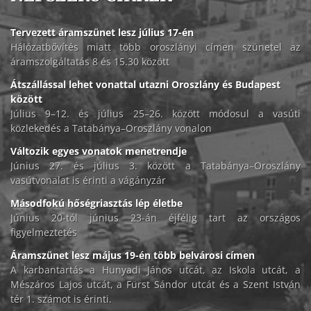
Tervezett áramszünet lesz július 17-én
Hálózatbővítés miatt több oroszlányi címen szünetel az
áramszolgáltatás 8 és 15.30 között
Átszállással lehet vonattal utazni Oroszlány és Budapest
között
Július 9–12. és július 25–26. között módosul a vasúti
közlekedés a Tatabánya–Oroszlány vonalon
Változik egyes vonatok menetrendje
Június 27. és július 3. között a Tatabánya–Oroszlány
vasútvonalat is érinti a vágányzár
Másodfokú hőségriasztás lép életbe
Június 20-tól június 23-án éjfélig tart az országos
figyelmeztetés
Áramszünet lesz május 19-én több belvárosi címen
A karbantartás a Hunyadi János utcát, az Iskola utcát, a
Mészáros Lajos utcát, a Fürst Sándor utcát és a Szent István
tér 1. számot is érinti.