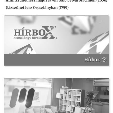
Áramszünet lesz május 19-én több belvárosi címen (2050)
Gázszünet lesz Oroszlányban (1759)
Hírbox