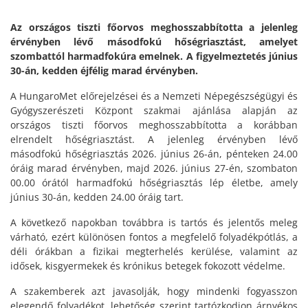
Az országos tiszti főorvos meghosszabbította a jelenleg
érvényben lévő másodfokú hőségriasztást, amelyet
szombattól harmadfokúra emelnek. A figyelmeztetés június
30-án, kedden éjfélig marad érvényben.
A HungaroMet előrejelzései és a Nemzeti Népegészségügyi és
Gyógyszerészeti Központ szakmai ajánlása alapján az
országos tiszti főorvos meghosszabbította a korábban
elrendelt hőségriasztást. A jelenleg érvényben lévő
másodfokú hőségriasztás 2026. június 26-án, pénteken 24.00
óráig marad érvényben, majd 2026. június 27-én, szombaton
00.00 órától harmadfokú hőségriasztás lép életbe, amely
június 30-án, kedden 24.00 óráig tart.
A következő napokban továbbra is tartós és jelentős meleg
várható, ezért különösen fontos a megfelelő folyadékpótlás, a
déli órákban a fizikai megterhelés kerülése, valamint az
idősek, kisgyermekek és krónikus betegek fokozott védelme.
A szakemberek azt javasolják, hogy mindenki fogyasszon
elegendő folyadékot, lehetőség szerint tartózkodjon árnyékos