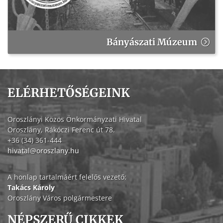
Bányászati Múzeum
ELÉRHETŐSÉGEINK
Oroszlányi Közös Önkormányzati Hivatal
Oroszlány, Rákóczi Ferenc út 78.
+36 (34) 361-444
hivatal@oroszlany.hu
A honlap tartalmáért felelős vezető:
Takács Károly
Oroszlány Város polgármestere
NÉPSZERŰ CIKKEK