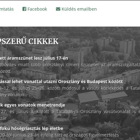
mtatás
Facebook
Küldés emailben
PSZERŰ CIKKEK
ett áramszünet lesz július 17-én
tbővítés miatt több oroszlányi címen szünetel az áramszolgáltat
között
lással lehet vonattal utazni Oroszlány és Budapest között
 9–12. és július 25–26. között módosul a vasúti közlekedés a Tat
ány vonalon
ik egyes vonatok menetrendje
 27. és július 3. között a Tatabánya–Oroszlány vasútvonalat is é
zár
okú hőségriasztás lép életbe
20-tól június 23-án éjfélig tart az országos figyelmeztetés