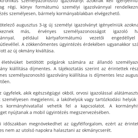
ktronikus személyazonosító igazolványt azoknak kell igényelniü
lag régi, könyv formátumú személyi igazolvánnyal rendelkez
ézés személyesen, bármely kormányablakban elvégezhető.
telező augusztus 3-ig új személyi igazolványt igényelniük azokna
lkeznek más, érvényes személyazonosságot igazoló ha
lvánnyal, például kártyaformátumú vezetői engedéllye
tlevéllel. A zökkenőmentes ügyintézés érdekében ugyanakkor s
lott az új okmány kiváltása.
életévüket betöltött polgárok számára az állandó személyaz
vány kiállítása díjmentes. A tájékoztatás szerint az érintettek rés
enes személyazonosító igazolvány kiállítása is díjmentes lesz augus
etően.
z ügyfelek, akik egészségügyi okból, orvosi igazolással alátámasz
 személyesen megjelenni, a lakóhelyük vagy tartózkodási helyük 
kes kormányhivatallal vehetik fel a kapcsolatot. A kormányhi
éget nyújtanak a mobil ügyintézés megszervezésében.
i időszakban megnövekedhet az ügyfélforgalom, ezért az érinte
s nem az utolsó napokra halasztani az okmánycserét.