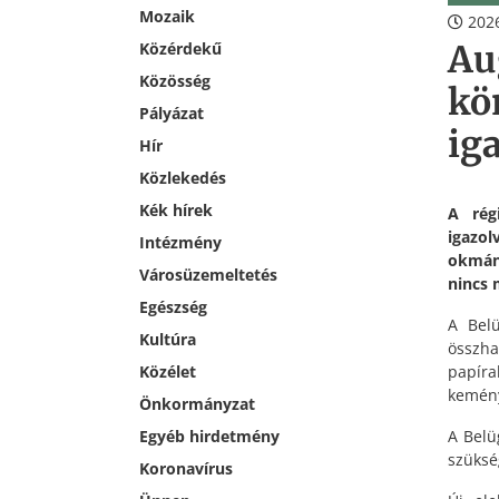
Mozaik
2026
Au
Közérdekű
Közösség
kö
Pályázat
ig
Hír
Közlekedés
Kék hírek
A rég
igazo
Intézmény
okmány
Városüzemeltetés
nincs 
Egészség
A Belü
Kultúra
összha
papír
Közélet
kemény
Önkormányzat
A Belü
Egyéb hirdetmény
szüksé
Koronavírus