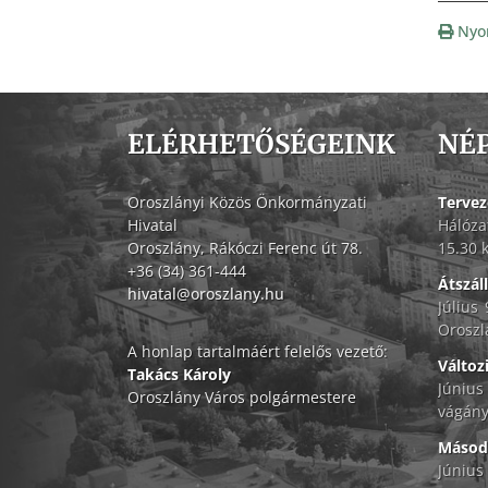
Nyo
ELÉRHETŐSÉGEINK
NÉ
Oroszlányi Közös Önkormányzati
Tervez
Hivatal
Hálóza
Oroszlány, Rákóczi Ferenc út 78.
15.30 
+36 (34) 361-444
Átszál
hivatal@oroszlany.hu
Július
Oroszl
A honlap tartalmáért felelős vezető:
Változ
Takács Károly
Június
Oroszlány Város polgármestere
vágány
Másodf
Június 