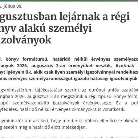
. július 08.
gusztusban lejárnak a régi
nyv alakú személyi
azolványok
i, könyv formátumú, határidő nélkül érvényes személyazo
lványok 2026. augusztus 3-án érvényüket vesztik. Azoknak k
t igényelniük, akik csak ilyen személyi igazolvánnyal rendelkez
más érvényes személyazonosságot igazoló hatósági igazolványuk
gyminisztérium tájékoztatása szerint az európai uniós szabály
ngban 2026. augusztus 3-án megszűnik a régi típusú, könyv for
alapú személyazonosító igazolványok érvényessége. Ez a pu
fedeles, határidő nélkül érvényes okmányokra is vonatkozik.
gyminisztérium azt kéri, hogy mindenki időben ellenőrizze okmány
g esetén még a határidő előtt intézkedjen.