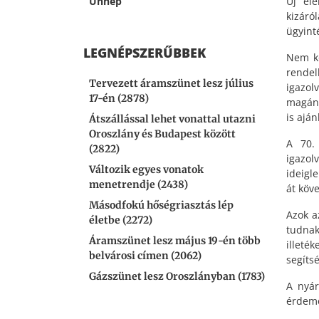
Új ele
Ünnep
kizáró
ügyint
LEGNÉPSZERŰBBEK
Nem kö
rende
Tervezett áramszünet lesz július
igazo
17-én (2878)
magánú
is aján
Átszállással lehet vonattal utazni
Oroszlány és Budapest között
A 70. 
(2822)
igazol
Változik egyes vonatok
ideigl
menetrendje (2438)
át köv
Másodfokú hőségriasztás lép
Azok a
életbe (2272)
tudnak
Áramszünet lesz május 19-én több
illeté
belvárosi címen (2062)
segíts
Gázszünet lesz Oroszlányban (1783)
A nyár
érdeme