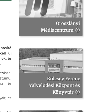
Oroszlányi
Médiacentrum
nosító
ell új
nek, és
.
ozással
mátumú,
Kölcsey Ferenc
ha- és
Művelődési Központ és
Könyvtár
ait, és