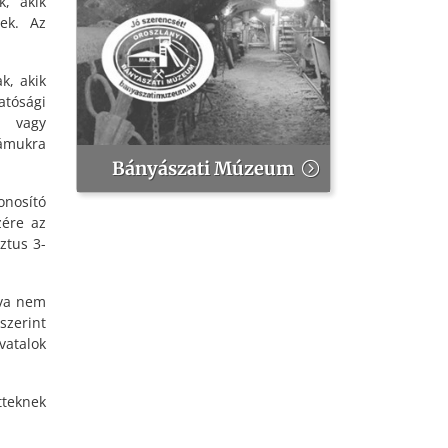
k, akik
nek. Az
k, akik
tósági
l vagy
zámukra
Bányászati Múzeum
onosító
zére az
ztus 3-
tva nem
szerint
vatalok
tteknek