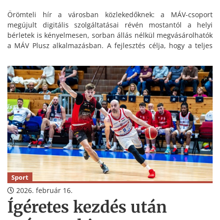
Örömteli hír a városban közlekedőknek: a MÁV-csoport
megújult digitális szolgáltatásai révén mostantól a helyi
bérletek is kényelmesen, sorban állás nélkül megvásárolhatók
a MÁV Plusz alkalmazásban. A fejlesztés célja, hogy a teljes
utazási láncot kiszolgálja, a küszöbtől egészen a célállomásig.
Sport
2026. február 16.
Ígéretes kezdés után