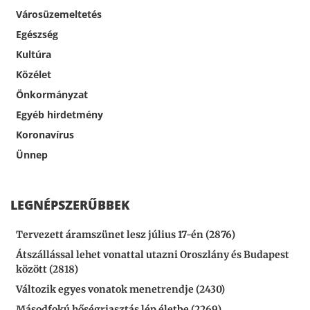
Városüzemeltetés
Egészség
Kultúra
Közélet
Önkormányzat
Egyéb hirdetmény
Koronavírus
Ünnep
LEGNÉPSZERŰBBEK
Tervezett áramszünet lesz július 17-én (2876)
Átszállással lehet vonattal utazni Oroszlány és Budapest
között (2818)
Változik egyes vonatok menetrendje (2430)
Másodfokú hőségriasztás lép életbe (2269)