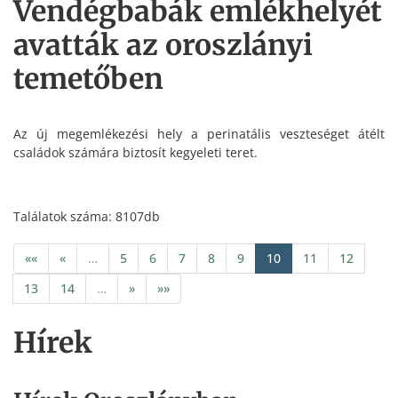
Vendégbabák emlékhelyét
avatták az oroszlányi
temetőben
Az új megemlékezési hely a perinatális veszteséget átélt
családok számára biztosít kegyeleti teret.
Találatok száma: 8107db
««
«
…
5
6
7
8
9
10
11
12
13
14
…
»
»»
Hírek