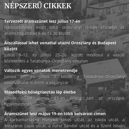
NÉPSZERŰ CIKKEK
Tervezett áramszünet lesz július 17-én
Hálózatbővítés miatt több oroszlányi címen szünetel az
áramszolgáltatás 8 és 15.30 között
Átszállással lehet vonattal utazni Oroszlány és Budapest
között
Július 9–12. és július 25–26. között módosul a vasúti
közlekedés a Tatabánya–Oroszlány vonalon
Változik egyes vonatok menetrendje
Június 27. és július 3. között a Tatabánya–Oroszlány
vasútvonalat is érinti a vágányzár
Másodfokú hőségriasztás lép életbe
Június 20-tól június 23-án éjfélig tart az országos
figyelmeztetés
Áramszünet lesz május 19-én több belvárosi címen
A karbantartás a Hunyadi János utcát, az Iskola utcát, a
Mészáros Lajos utcát, a Fürst Sándor utcát és a Szent István