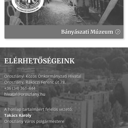
Bányászati Múzeum
ELÉRHETŐSÉGEINK
Oroszlányi Közös Önkormányzati Hivatal
Oroszlány, Rákóczi Ferenc út 78.
+36 (34) 361-444
hivatal@oroszlany.hu
A honlap tartalmáért felelős vezető:
Takács Károly
Oroszlány Város polgármestere