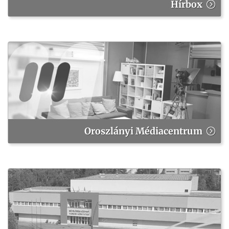
Hírbox
Oroszlányi Médiacentrum