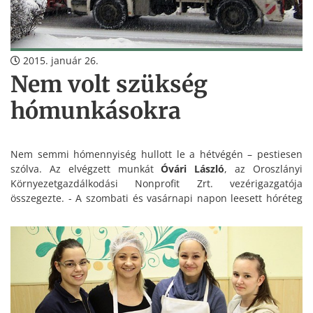
2015. január 26.
Nem volt szükség
hómunkásokra
Nem semmi hómennyiség hullott le a hétvégén – pestiesen
szólva. Az elvégzett munkát
Óvári László
, az Oroszlányi
Környezetgazdálkodási Nonprofit Zrt. vezérigazgatója
összegezte. - A szombati és vasárnapi napon leesett hóréteg
vastagsága összességében elérte a 25cm-t. A folyamatos
havazás ellenére az utak és a járdák a város egész területén
járhatóak voltak.