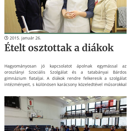
2015. január 26.
Ételt osztottak a diákok
Hagyományosan jó kapcsolatot ápolnak egymással az
oroszlányi Szociális Szolgálat és a tatabányai Bárdos
gimnázium fiataljai. A diákok rendre felkeresik a szolgálat
intézményeit, s különösen karácsony közeledtével műsorokkal
szórakoztatják az ott élőket, ételosztáson vesznek részt, de
arra is volt már példa, hogy az általuk készített süteményekkel
és alkoholmentes punccsal kínálták a hajléktalan embereket.