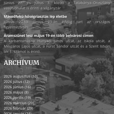
Június 27. és július 3. között a Tatabánya–Oroszlány
vasútvonalat is érinti a vágányzár
Másodfokú hőségriasztás lép életbe
Június 20-tól június 23-án éjfélig tart az országos
figyelmeztetés
Áramszünet lesz május 19-én több belvárosi címen
A karbantartás a Hunyadi János utcát, az Iskola utcát, a
Mészáros Lajos utcát, a Fürst Sándor utcát és a Szent István
tér 1. számot is érinti.
ARCHÍVUM
2026 augusztus (10)
2026 július (12)
2026 június (16)
2026 május (8)
2026 április (19)
2026 március (20)
2026 február (29)
2026 január (24)