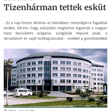
Tizenhárman tettek esküt
- Ez a nap fontos állomás az életükben. Honpolgárrá fogadtuk
önöket. Kérem, hogy esküjüket megtartva legyenek a magyar
haza becsületes polgárai, szolgálják népünk javát, a
társadalom és saját boldogulásukat – ezekkel a gondolatokkal
köszöntötte
Lazók Zoltán
polgármester kedden két kárpátaljai
és tizenegy erdélyi honfitársunkat, akik eskütételüket
követően vehették kezükbe magyar okmányaikat.