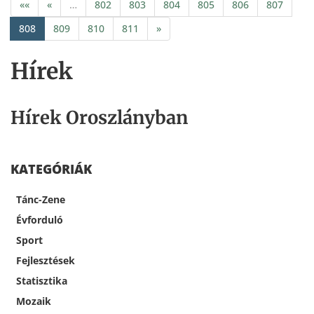
««
«
…
802
803
804
805
806
807
808
809
810
811
»
Hírek
Hírek Oroszlányban
KATEGÓRIÁK
Tánc-Zene
Évforduló
Sport
Fejlesztések
Statisztika
Mozaik