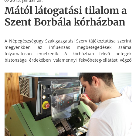
2015. január 28.
Mától látogatási tilalom a
Szent Borbála kórházban
A Népegészségügy Szakigazgatási Szerv tájékoztatása szerint
megyénkben az influenzás megbetegedések száma
folyamatosan emelkedik. A kórházban fekvő betegek
biztonsága érdekében valamennyi fekvőbeteg-ellátást végző
osztályon tilos a látogatás.
A látogatási tilalom január 28-án lép életbe, a rendelkezést a
kórház vezetése saját hatáskörében hozta meg, s
visszavonásig érvényes.