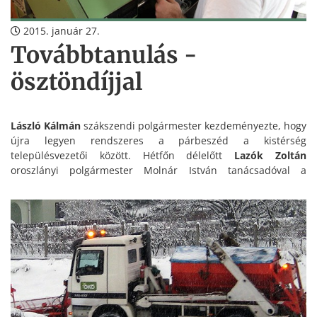
2015. január 27.
Továbbtanulás -
ösztöndíjjal
László Kálmán
szákszendi polgármester kezdeményezte, hogy
újra legyen rendszeres a párbeszéd a kistérség
településvezetői között. Hétfőn délelőtt
Lazók Zoltán
oroszlányi polgármester Molnár István tanácsadóval a
bevezetni tervezett középfokú ösztöndíjrendszerről
tájékoztatta Bokod, Szákszend, Kecskéd és Kömlőd első
emberét.