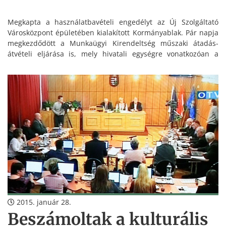
Megkapta a használatbavételi engedélyt az Új Szolgáltató
Városközpont épületében kialakított Kormányablak. Pár napja
megkezdődött a Munkaügyi Kirendeltség műszaki átadás-
átvételi eljárása is, mely hivatali egységre vonatkozóan a
használatba vételi engedély iránti kérelmet az önkormányzat
benyújtotta.
2015. január 28.
Beszámoltak a kulturális