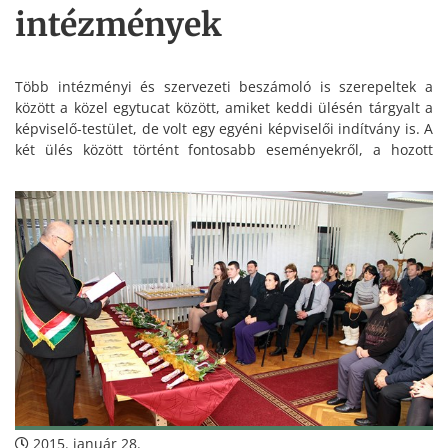
intézmények
Több intézményi és szervezeti beszámoló is szerepeltek a
között a közel egytucat között, amiket keddi ülésén tárgyalt a
képviselő-testület, de volt egy egyéni képviselői indítvány is. A
két ülés között történt fontosabb eseményekről, a hozott
döntésekről, a lejárt határidejű határozatok végrehajtásáról
szóló polgármesteri ismertetőt követően az önkormányzat
saját bevételeinek, valamint adósságot keletkeztető
ügyleteiből eredő fizetési kötelezettségeinek a költségvetési
évet követő három évre várható összegéről tárgyalt a
grémium.
2015. január 28.