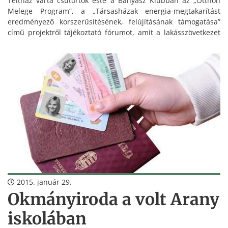
Teltház várta csütörtök este a Bányász Klubban az „Otthon
Melege Program”, a „Társasházak energia-megtakarítást
eredményező korszerűsítésének, felújításának támogatása”
című projektről tájékoztató fórumot, amit a lakásszövetkezet
szervezett.
Németh Gábor
alpolgármester prezentációjában
ismertette a legfontosabb tudnivalókat.
2015. január 29.
Okmányiroda a volt Arany
iskolában