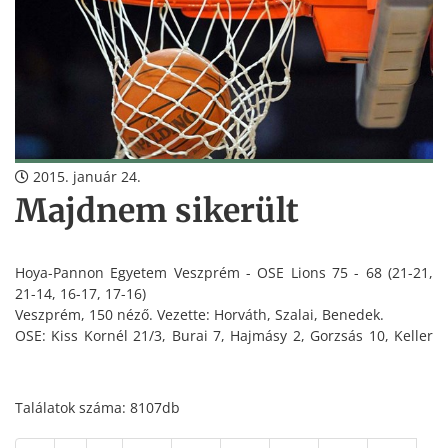
2015. január 24.
Majdnem sikerült
Hoya-Pannon Egyetem Veszprém - OSE Lions 75 - 68 (21-21,
21-14, 16-17, 17-16)
Veszprém, 150 néző. Vezette: Horváth, Szalai, Benedek.
OSE: Kiss Kornél 21/3, Burai 7, Hajmásy 2, Gorzsás 10, Keller
2.
Csere: Ughy 12/3, Bocsárdi 3, Kiss Károly 8, Túri, Magyari 5/3.
Találatok száma: 8107db
Edző: Kovács Nándor.
Jók: Kiss Kornél, Gorzsás, Ughy.