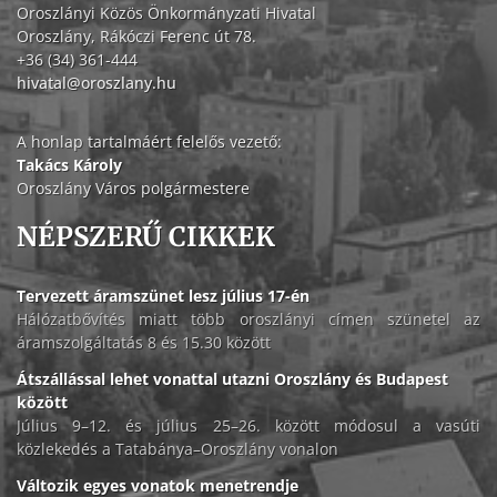
Oroszlányi Közös Önkormányzati Hivatal
Oroszlány, Rákóczi Ferenc út 78.
+36 (34) 361-444
hivatal@oroszlany.hu
A honlap tartalmáért felelős vezető:
Takács Károly
Oroszlány Város polgármestere
NÉPSZERŰ CIKKEK
Tervezett áramszünet lesz július 17-én
Hálózatbővítés miatt több oroszlányi címen szünetel az
áramszolgáltatás 8 és 15.30 között
Átszállással lehet vonattal utazni Oroszlány és Budapest
között
Július 9–12. és július 25–26. között módosul a vasúti
közlekedés a Tatabánya–Oroszlány vonalon
Változik egyes vonatok menetrendje