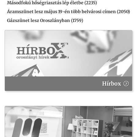
Másodfokú hőségriasztás lép életbe (2235)
Áramszünet lesz május 19-én több belvárosi címen (2050)
Gázszünet lesz Oroszlányban (1759)
Hírbox