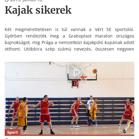
Kajak sikerek
Két megmérettetésen is túl vannak a Vért SE sportolói.
Győrben rendezték meg a Graboplast maraton országos
bajnokságot, míg Prága a nemzetközi kajakpóló kupának adott
otthont. Utóbbira szép számú nevezés, összesen negyven
érkezett férfi A osztály, férfi B osztály, női és gyermek
kategóriákban.
Sport