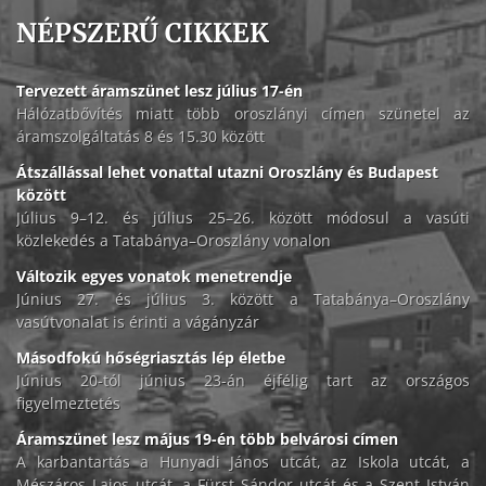
NÉPSZERŰ CIKKEK
Tervezett áramszünet lesz július 17-én
Hálózatbővítés miatt több oroszlányi címen szünetel az
áramszolgáltatás 8 és 15.30 között
Átszállással lehet vonattal utazni Oroszlány és Budapest
között
Július 9–12. és július 25–26. között módosul a vasúti
közlekedés a Tatabánya–Oroszlány vonalon
Változik egyes vonatok menetrendje
Június 27. és július 3. között a Tatabánya–Oroszlány
vasútvonalat is érinti a vágányzár
Másodfokú hőségriasztás lép életbe
Június 20-tól június 23-án éjfélig tart az országos
figyelmeztetés
Áramszünet lesz május 19-én több belvárosi címen
A karbantartás a Hunyadi János utcát, az Iskola utcát, a
Mészáros Lajos utcát, a Fürst Sándor utcát és a Szent István