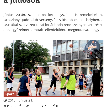
a judosok
Június 20-án, szombaton két helyszínen is remekeltek az
Oroszlányi Judo Club versenyzői. A kisebb csapat helyben, a
OSE által szervezett utcai kosárlabda rendezvényen vett részt,
ahol győzelmet arattak ellenfelükön, megmutatva, hogy e
labdajátékban is jeleskednek. A csapat tagjai: Baliga György,
Parti Balázs, Reim Zsolt.
Sport
2015. június 21.