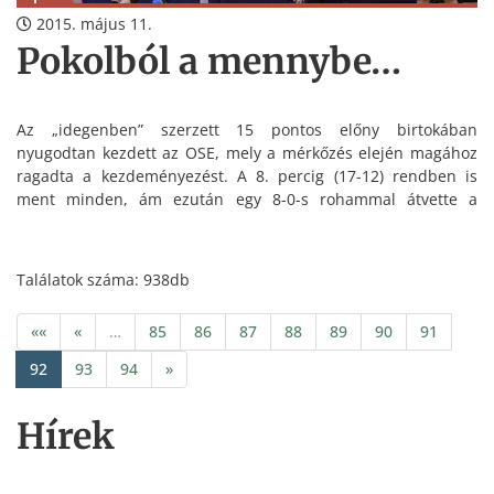
2015. május 11.
Pokolból a mennybe…
Az „idegenben” szerzett 15 pontos előny birtokában
nyugodtan kezdett az OSE, mely a mérkőzés elején magához
ragadta a kezdeményezést. A 8. percig (17-12) rendben is
ment minden, ám ezután egy 8-0-s rohammal átvette a
vezetést a MAFC.
Találatok száma: 938db
««
«
…
85
86
87
88
89
90
91
92
93
94
»
Hírek