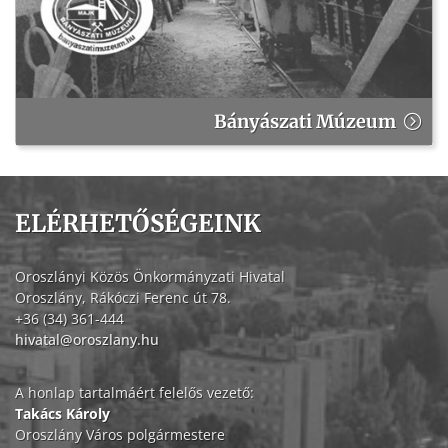
Bányászati Múzeum
ELÉRHETŐSÉGEINK
Oroszlányi Közös Önkormányzati Hivatal
Oroszlány, Rákóczi Ferenc út 78.
+36 (34) 361-444
hivatal@oroszlany.hu
A honlap tartalmáért felelős vezető:
Takács Károly
Oroszlány Város polgármestere